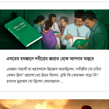
এবারের রমজানে নবীপ্রেম জাগ্রত হোক আপনার অন্তরে
একজন সাহাবী মা আয়েশাকে জিজ্ঞেস করেছিলেন, নবীজীর (স) চরিত্র
কেমন ছিল? আয়েশা (রা) উত্তর দিলেন, তুমি কি কোরআন পড়ো নি?
হযরত মুহাম্মদ (স) ছিলেন কোরআনের
...