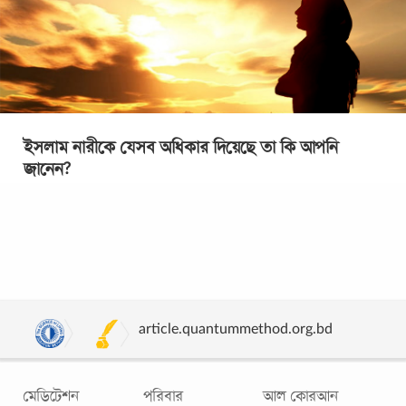
ইসলাম নারীকে যেসব অধিকার দিয়েছে তা কি আপনি
জানেন?
৮ মার্চ আন্তর্জাতিক নারী দিবস। নারী অধিকারের স্মরণে পশ্চিমা কিছু
দেশ একযোগে নারীদের জন্যে বিশেষ দিন উদযাপন করতে শুরু করে
১৯১১ সাল থেকে। এজন্যে অনেকের
...
article.quantummethod.org.bd
মেডিটেশন
পরিবার
আল কোরআন