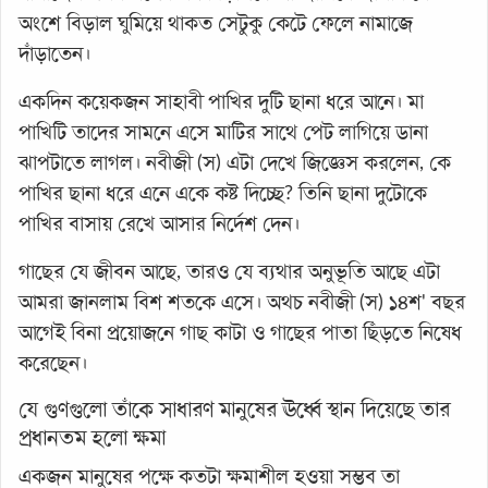
অংশে বিড়াল ঘুমিয়ে থাকত সেটুকু কেটে ফেলে নামাজে
দাঁড়াতেন।
একদিন কয়েকজন সাহাবী পাখির দুটি ছানা ধরে আনে। মা
পাখিটি তাদের সামনে এসে মাটির সাথে পেট লাগিয়ে ডানা
ঝাপটাতে লাগল। নবীজী (স) এটা দেখে জিজ্ঞেস করলেন, কে
পাখির ছানা ধরে এনে একে কষ্ট দিচ্ছে? তিনি ছানা দুটোকে
পাখির বাসায় রেখে আসার নির্দেশ দেন।
গাছের যে জীবন আছে, তারও যে ব্যথার অনুভূতি আছে এটা
আমরা জানলাম বিশ শতকে এসে। অথচ নবীজী (স) ১৪শ' বছর
আগেই বিনা প্রয়োজনে গাছ কাটা ও গাছের পাতা ছিঁড়তে নিষেধ
করেছেন।
যে গুণগুলো তাঁকে সাধারণ মানুষের ঊর্ধ্বে স্থান দিয়েছে তার
প্রধানতম হলো ক্ষমা
একজন মানুষের পক্ষে কতটা ক্ষমাশীল হওয়া সম্ভব তা