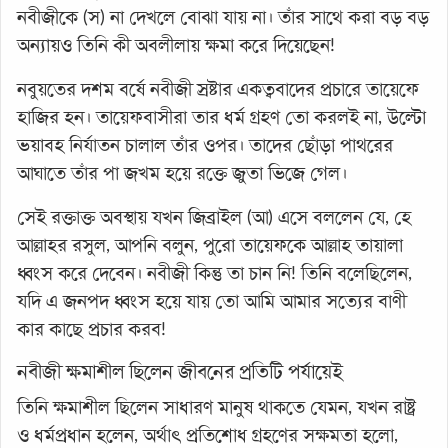
নবীজীকে (স) না দেখলে বোঝা যায় না। তাঁর সাথে করা বড় বড়
অন্যায়ও তিনি কী অবলীলায় ক্ষমা করে দিয়েছেন!
নবুয়তের দশম বর্ষে নবীজী স্রষ্টার একত্ববাদের প্রচারে তায়েফে
হাজির হন। তায়েফবাসীরা তার ধর্ম গ্রহণ তো করলই না, উল্টো
ভয়াবহ নির্যাতন চালাল তাঁর ওপর। তাদের ছোঁড়া পাথরের
আঘাতে তাঁর পা জখম হয়ে রক্তে জুতা ভিজে গেল।
সেই রক্তাক্ত অবস্থায় যখন জিব্রাইল (আ) এসে বললেন যে, হে
আল্লাহর রসুল, আপনি বলুন, পুরো তায়েফকে আল্লাহ তায়ালা
ধ্বংস করে দেবেন। নবীজী কিন্তু তা চান নি! তিনি বলেছিলেন,
যদি এ জনপদ ধ্বংস হয়ে যায় তো আমি আমার সত্যের বাণী
কার কাছে প্রচার করব!
নবীজী ক্ষমাশীল ছিলেন জীবনের প্রতিটি পর্যায়েই
তিনি ক্ষমাশীল ছিলেন সাধারণ মানুষ থাকতে যেমন, যখন রাষ্ট্র
ও ধর্মপ্রধান হলেন, অর্থাৎ প্রতিশোধ গ্রহণের সক্ষমতা হলো,