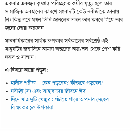
একবার একজন কৃষ্ণাঙ্গ পরিচ্ছন্নতাকর্মীর মৃত্যু হলে তার
সামাজিক অবস্থানের কারণে সংবাদটি কেউ নবীজীকে জানায়
নি। কিন্তু পরে যখন তিনি জানলেন তখন তার কবরে গিয়ে তার
জন্যে দোয়া করলেন।
মানবাধিকারের সার্থক রূপকার সর্বকালের সর্বশ্রেষ্ঠ এই
মানুষটির জন্মদিনে আমরা অন্তরের অন্তঃস্থল থেকে পেশ করি
দরূদ ও সালাম।
এ-বিষয়ে আরো পড়ুন :
হাদীস শরীফ – কেন পড়বেন? কীভাবে পড়বেন?
নবীজী (স) এবং সাহাবাদের জীবনে ঈদ
দিনে মাত্র দুটি খেজুর : ঘটাতে পারে আপনার দেহের
বিস্ময়কর ১৫ উপকার!