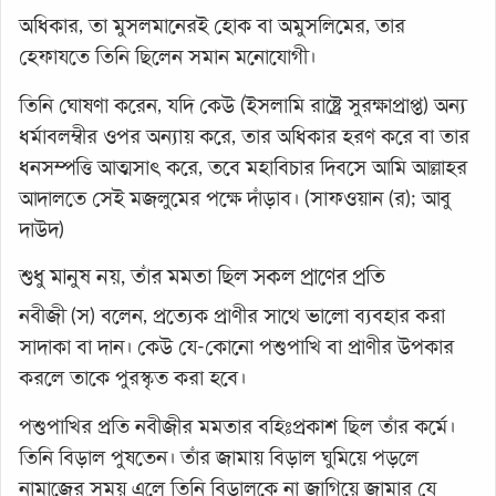
অধিকার, তা মুসলমানেরই হোক বা অমুসলিমের, তার
হেফাযতে তিনি ছিলেন সমান মনোযোগী।
তিনি ঘোষণা করেন, যদি কেউ (ইসলামি রাষ্ট্রে সুরক্ষাপ্রাপ্ত) অন্য
ধর্মাবলম্বীর ওপর অন্যায় করে, তার অধিকার হরণ করে বা তার
ধনসম্পত্তি আত্মসাৎ করে, তবে মহাবিচার দিবসে আমি আল্লাহর
আদালতে সেই মজলুমের পক্ষে দাঁড়াব। (সাফওয়ান (র); আবু
দাউদ)
শুধু মানুষ নয়, তাঁর মমতা ছিল সকল প্রাণের প্রতি
নবীজী (স) বলেন, প্রত্যেক প্রাণীর সাথে ভালো ব্যবহার করা
সাদাকা বা দান। কেউ যে-কোনো পশুপাখি বা প্রাণীর উপকার
করলে তাকে পুরস্কৃত করা হবে।
পশুপাখির প্রতি নবীজীর মমতার বহিঃপ্রকাশ ছিল তাঁর কর্মে।
তিনি বিড়াল পুষতেন। তাঁর জামায় বিড়াল ঘুমিয়ে পড়লে
নামাজের সময় এলে তিনি বিড়ালকে না জাগিয়ে জামার যে