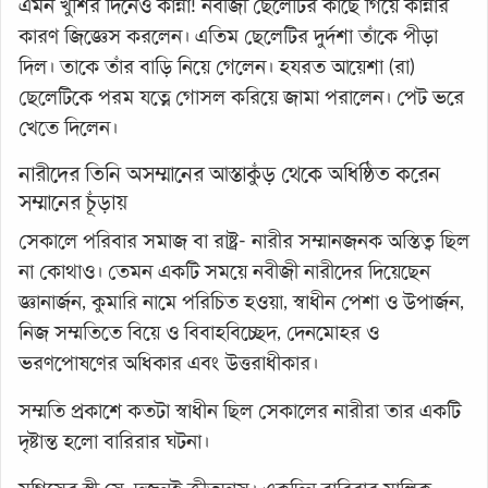
এমন খুশির দিনেও কান্না! নবীজী ছেলেটির কাছে গিয়ে কান্নার
কারণ জিজ্ঞেস করলেন। এতিম ছেলেটির দুর্দশা তাঁকে পীড়া
দিল। তাকে তাঁর বাড়ি নিয়ে গেলেন। হযরত আয়েশা (রা)
ছেলেটিকে পরম যত্নে গোসল করিয়ে জামা পরালেন। পেট ভরে
খেতে দিলেন।
নারীদের তিনি অসম্মানের আস্তাকুঁড় থেকে অধিষ্ঠিত করেন
সম্মানের চূঁড়ায়
সেকালে পরিবার সমাজ বা রাষ্ট্র- নারীর সম্মানজনক অস্তিত্ব ছিল
না কোথাও। তেমন একটি সময়ে নবীজী নারীদের দিয়েছেন
জ্ঞানার্জন, কুমারি নামে পরিচিত হওয়া, স্বাধীন পেশা ও উপার্জন,
নিজ সম্মতিতে বিয়ে ও বিবাহবিচ্ছেদ, দেনমোহর ও
ভরণপোষণের অধিকার এবং উত্তরাধীকার।
সম্মতি প্রকাশে কতটা স্বাধীন ছিল সেকালের নারীরা তার একটি
দৃষ্টান্ত হলো বারিরার ঘটনা।