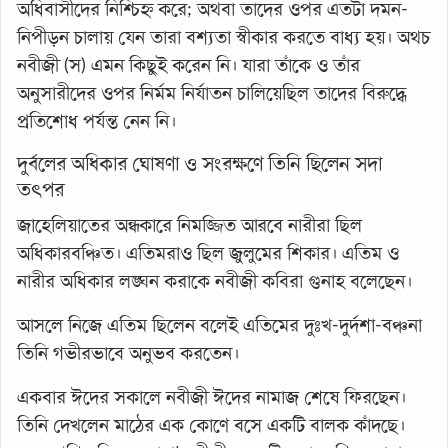
অধিবাসীদের নিশ্চিহ্ন করে; অথবা তাদের ওপর এতটা দমন-
নিপীড়ন চালায় যেন তারা বশ্যতা স্বীকার করতে বাধ্য হয়। অথচ
নবীজী (স) এমন কিছুই করেন নি। যারা তাঁকে ও তাঁর
অনুসারীদের ওপর নির্মম নির্যাতন চালিয়েছিল তাদের বিরুদ্ধে
প্রতিশোধ পর্যন্ত নেন নি।
দুর্বলের অধিকার ঘোষণা ও সংরক্ষণে তিনি ছিলেন সদা
তৎপর
জাহেলিয়াতের অন্ধকারে নিমজ্জিত আরবে নারীরা ছিল
অধিকারবঞ্চিত। এতিমরাও ছিল জুলুমের শিকার। এতিম ও
নারীর অধিকার লঙ্ঘন করাকে নবীজী কবিরা গুনাহ বলেছেন।
আসলে নিজে এতিম ছিলেন বলেই এতিমের দুঃখ-দুর্দশা-বঞ্চনা
তিনি গভীরভাবে অনুভব করতেন।
একবার ঈদের সকালে নবীজী ঈদের নামাজ শেষে ফিরছেন।
তিনি দেখলেন মাঠের এক কোণে বসে একটি বালক কাঁদছে।