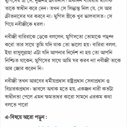
মুগিসের স্ত্রী সে, দুজনই ক্রীতদাস। একদিন বারিরার মালিক
তাকে স্বাধীন করে দেন। তখন সে সিদ্ধান্ত নিল যে, সে আর
ক্রীতদাসের ঘর করবে না। মুগিস স্ত্রীকে খুব ভালবাসত। সে
গিয়ে নবীজীকে ধরল।
নবীজী বারিরাকে ডেকে বললেন, মুগিসতো তোমাকে পছন্দ
করে! তার সাথে তুমি যদি থাক তো ভালো হয়। বারিরা বলল,
ইয়া রাসুলুল্লাহ! এটা যদি আপনার নির্দেশ না হয় তো আপনি
নিশ্চিত থাকেন, মুগিসের সাথে আমি ঘর করব না! নবীজী তাকে
আর জোর করেন নি।
নবীজী তখন আরবের ধর্মীয়প্রধান রাষ্ট্রপ্রধান সেনাপ্রধান ও
বিচারকপ্রধান। ভাবলে অবাক হতে হয়, একজন নারী কতটা
স্বাধীনতা পেলে এমন ক্ষমতাধর কারো সামনে এরকম কথা
বলতে পারে!
এ-বিষয়ে আরো পড়ুন :