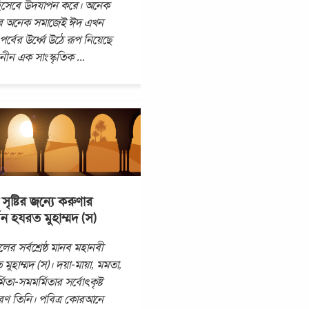
িসেবে উদযাপন করে। অনেক
র অনেক সমাজেই ঈদ এখন
 পর্বের উর্ধ্বে উঠে রূপ নিয়েছে
জনীন এক সাংস্কৃতিক
...
 সৃষ্টির জন্যে করুণার
শন হযরত মুহাম্মদ (স)
লের সর্বশ্রেষ্ঠ মানব মহানবী
মুহাম্মদ (স)। দয়া-মায়া, মমতা,
িতা-সমমর্মিতার সর্বোৎকৃষ্ট
রণ তিনি। পবিত্র কোরআনে