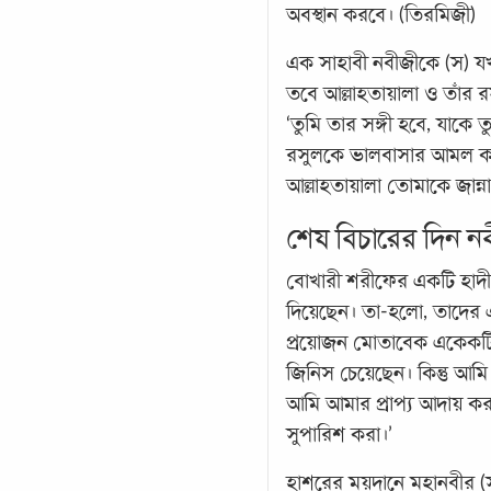
অবস্থান করবে। (তিরমিজী)
এক সাহাবী নবীজীকে (স) য
তবে আল্লাহতায়ালা ও তাঁর 
‘তুমি তার সঙ্গী হবে, যাকে ত
রসুলকে ভালবাসার আমল করেছ
আল্লাহতায়ালা তোমাকে জান্
শেষ বিচারের দিন ন
বোখারী শরীফের একটি হাদী
দিয়েছেন। তা-হলো, তাদের 
প্রয়োজন মোতাবেক একেকটি 
জিনিস চেয়েছেন। কিন্তু আম
আমি আমার প্রাপ্য আদায় ক
সুপারিশ করা।’
হাশরের ময়দানে মহানবীর (স