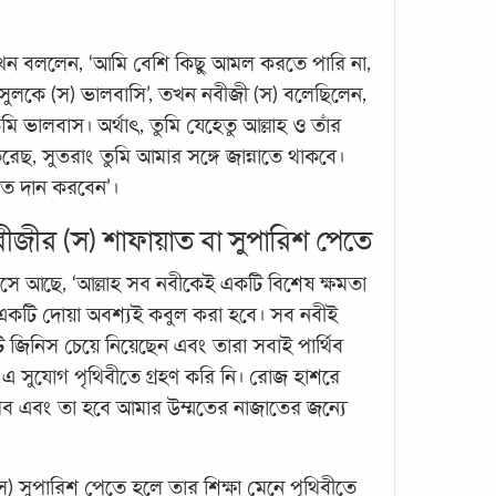
খন বললেন, ‘আমি বেশি কিছু আমল করতে পারি না,
রসুলকে (স) ভালবাসি’, তখন নবীজী (স) বলেছিলেন,
ুমি ভালবাস। অর্থাৎ, তুমি যেহেতু আল্লাহ ও তাঁর
, সুতরাং তুমি আমার সঙ্গে জান্নাতে থাকবে।
এবার
নাত দান করবেন’।
সালা
বীজীর (স) শাফায়াত বা সুপারিশ পেতে
নবীজী
তোমাদ
সে আছে, ‘আল্লাহ সব নবীকেই একটি বিশেষ ক্ষমতা
মর্যা
একটি দোয়া অবশ্যই কবুল করা হবে। সব নবীই
মাস।
জিনিস চেয়ে নিয়েছেন এবং তারা সবাই পার্থিব
আদায়
একট
ি এ সুযোগ পৃথিবীতে গ্রহণ করি নি। রোজ হাশরে
রব এবং তা হবে আমার উম্মতের নাজাতের জন্যে
) সুপারিশ পেতে হলে তার শিক্ষা মেনে পৃথিবীতে