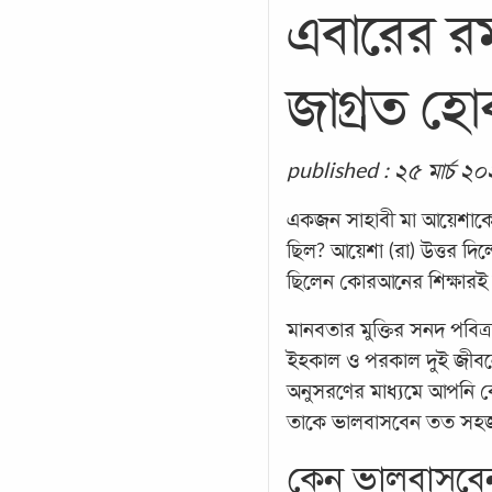
এবারের রম
জাগ্রত হ
published : ২৫ মার্চ ২
একজন সাহাবী মা আয়েশাকে 
ছিল? আয়েশা (রা) উত্তর দি
ছিলেন কোরআনের শিক্ষারই
মানবতার মুক্তির সনদ প
ইহকাল ও পরকাল দুই জীবন
অনুসরণের মাধ্যমে আপনি 
তাকে ভালবাসবেন তত সহজ 
কেন ভালবাসবে