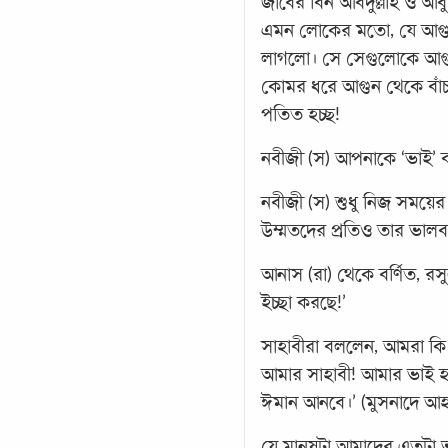
জাবের বিন আবদুল্লাহ ও আবু
এমন লোকের মতো, যে আগুন
লাগলো। সে সেগুলোকে আগু
কোমর ধরে আগুন থেকে বাঁচা
পতিত হচ্ছ!
নবীজী (স) আপনাকে ‘ভাই’ 
নবীজী (স) শুধু নিজ সময়ে
উম্মতদের প্রতিও তার ভালবা
আনাস (রা) থেকে বর্ণিত, রস
ইচ্ছা করছে!’
সাহাবীরা বললেন, আমরা ক
আমার সাহাবী! আমার ভাই 
ঈমান আনবে।’ (মুসনাদে আহ
যে মানুষটা আমাদের এতটা 