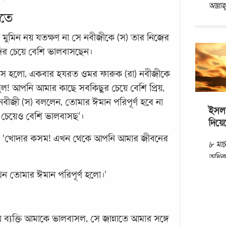
আল্লা
রতে
ত মুমিন নয় যতক্ষণ না সে নবীজীকে (স) তার নিজের
দির চেয়ে বেশি ভালবাসছেন।
ীস হলো, একবার হযরত ওমর ফারুক (রা) নবীজীকে
সুল! আপনি আমার কাছে সবকিছুর চেয়ে বেশি প্রিয়,
বীজী (স) বললেন, তোমার ঈমান পরিপূর্ণ হবে না
ইসলা
 চেয়েও বেশি ভালবাসছ’।
দিয়ে
ন, ‘খোদার কসম! এখন থেকে আপনি আমার জীবনের
৮ মার্
অধিকা
একযোগ
ন তোমার ঈমান পরিপূর্ণ হলো।’
উদযা
থেকে
ব্যক্তি আমাকে ভালবাসল, সে জান্নাতে আমার সঙ্গে