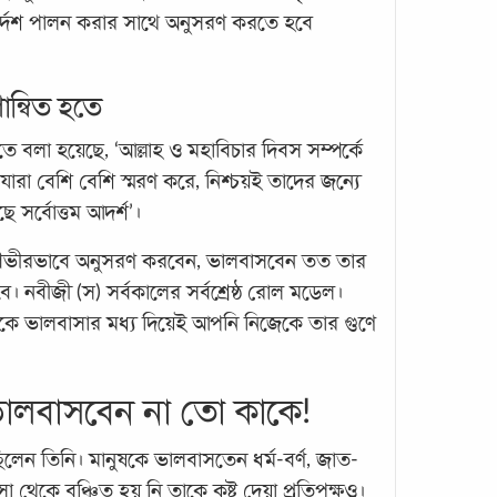
র্দেশ পালন করার সাথে অনুসরণ করতে হবে
ান্বিত হতে
রমজা
 বলা হয়েছে, ‘আল্লাহ ও মহাবিচার দিবস সম্পর্কে
চলছে ‘
ারা বেশি বেশি স্মরণ করে, নিশ্চয়ই তাদের জন্যে
মূল্য
হামলে
 সর্বোত্তম আদর্শ’।
কোথায়
ভীরভাবে অনুসরণ করবেন, ভালবাসবেন তত তার
পাওয়া
 নবীজী (স) সর্বকালের সর্বশ্রেষ্ঠ রোল মডেল।
 তাকে ভালবাসার মধ্য দিয়েই আপনি নিজেকে তার গুণে
ভালবাসবেন না তো কাকে!
ক ছিলেন তিনি। মানুষকে ভালবাসতেন ধর্ম-বর্ণ, জাত-
া থেকে বঞ্চিত হয় নি তাকে কষ্ট দেয়া প্রতিপক্ষও।
দান 