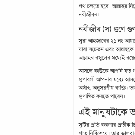
পথ চলতে হবে। আল্লাহর নি
নবীজীবন।
নবীজীর (স) গুণে গুণ
সূরা আহজাবের ২১ নং আয়াতে
যারা সচেতন এবং আল্লাহকে য
আল্লাহর রসুলের মধ্যেই রয়েছে
আসলে কাউকে আপনি যত গ
গুণাবলী আপনার মধ্যে আসবে।
অর্থাৎ, অনুসরণীয় ব্যক্তি।
গুণান্বিত করতে পারেন।
এই মানুষটাকে 
সৃষ্টির প্রতি করুণার প্রতী
পাত নির্বিশেষে। তার ভালবাস