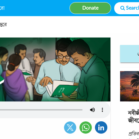
রো
Donate
্তরে
নবীজ
জীব
প্রতি