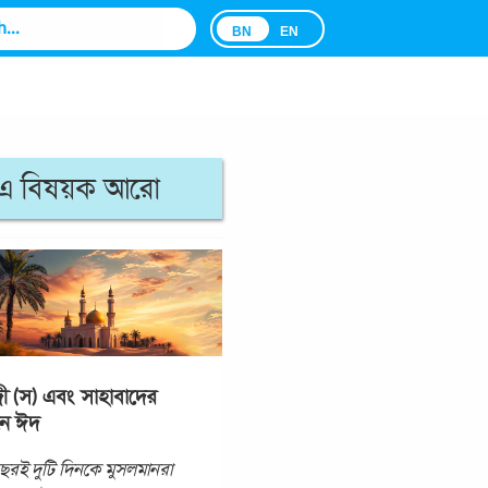
BN
EN
এ বিষয়ক আরো
ী (স) এবং সাহাবাদের
নে ঈদ
বছরই দুটি দিনকে মুসলমানরা