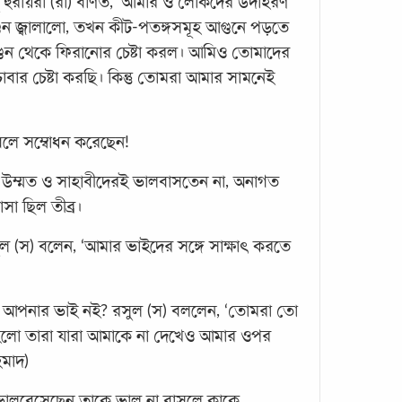
 হুরায়রা (রা) বর্ণিত, ‘আমার ও লোকদের উদাহরণ
রোজা
 জ্বালালো, তখন কীট-পতঙ্গসমূহ আগুনে পড়তে
রাসুল
ন থেকে ফিরানোর চেষ্টা করল। আমিও তোমাদের
ছিল। 
বার চেষ্টা করছি। কিন্তু তোমরা আমার সামনেই
১৫
...
বলে সম্বোধন করেছেন!
র উম্মত ও সাহাবীদেরই ভালবাসতেন না, অনাগত
সা ছিল তীব্র।
ুল (স) বলেন, ‘আমার ভাইদের সঙ্গে সাক্ষাৎ করতে
কেন 
ি আপনার ভাই নই? রসুল (স) বললেন, ‘তোমরা তো
আপনি ন
কেন ব
হলো তারা যারা আমাকে না দেখেও আমার ওপর
কালা
মাদ)
মানুষ
ভালবেসেছেন তাকে ভাল না বাসলে কাকে
যে, 