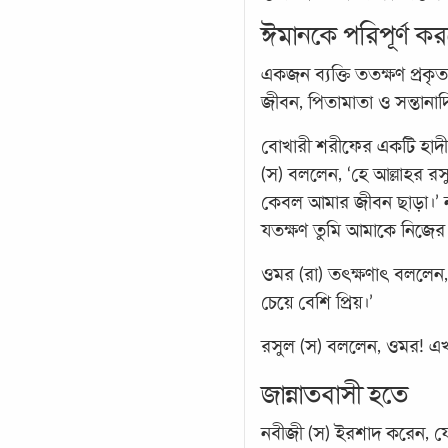
ঈমানকে পরিপূর্ণ ক
একজন ব্যক্তি ততক্ষণ প্রকৃ
জীবন, পিতামাতা ও সন্তানা
বোখারী শরীফের একটি হাদ
(স) বললেন, ‘হে আল্লাহর র
কেবল আমার জীবন ছাড়া।’ ন
যতক্ষণ তুমি আমাকে নিজের
ওমর (রা) তৎক্ষণাৎ বললে
চেয়ে বেশি প্রিয়।’
রসুল (স) বললেন, ওমর! এখ
জান্নাতবাসী হতে
নবীজী (স) ইরশাদ করেন, যে 