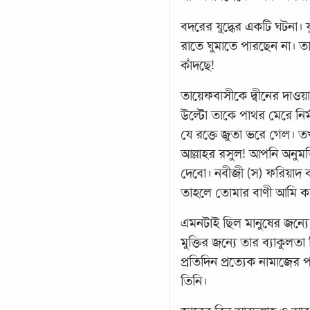
বদরের যুদ্ধের একটি ঘটনা। য
রাতে ঘুমাতে পারছেন না। ত
কাঁদছে!
তায়েফবাসীকে দ্বীনের দাওয়
উল্টো তাকে পাথর মেরে নি
যে রক্তে জুতা ভরে গেল। 
আল্লাহর রসুল! আপনি অনুমত
দেবো। নবীজী (স) ফরিয়াদ ক
তাহলে তোমার বাণী আমি কা
এমনটাই ছিল মানুষের জন্য
মুক্তির জন্যে তার ব্যাকুলত
প্রতিদিন প্রত্যেক নামাজের প
তিনি।