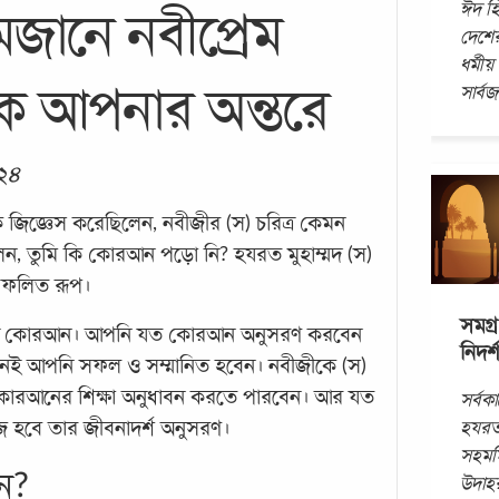
ঈদ হ
জানে নবীপ্রেম
দেশে
ধর্মীয়
সার্ব
োক আপনার অন্তরে
০২৪
জিজ্ঞেস করেছিলেন, নবীজীর (স) চরিত্র কেমন
লেন, তুমি কি কোরআন পড়ো নি? হযরত মুহাম্মদ (স)
 ফলিত রূপ।
সমগ্র
বিত্র কোরআন। আপনি যত কোরআন অনুসরণ করবেন
নিদর্
েই আপনি সফল ও সম্মানিত হবেন। নবীজীকে (স)
কোরআনের শিক্ষা অনুধাবন করতে পারবেন। আর যত
সর্বকা
হযরত 
হবে তার জীবনাদর্শ অনুসরণ।
সহমর্ম
ন?
উদাহ