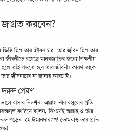
ম জাগ্রত করবেন?
 ভিত্তি ছিল তার জীবনাচার। তার জীবন ছিল তার
পুরো জীবনীতে রয়েছে মানবজাতির জন্যে শিক্ষণীয়
সবচেয়
ে হলে তাই পড়তে হবে তার জীবনী। কারণ তাকে
সবচে
 তার জীবনাচার না জানার কারণেই।
লাইলা
 দরুদ প্রেরণ
(স) ন
রমজা
ভালোবাসার নিদর্শন। আল্লাহ তাঁর রসুলের প্রতি
কদর 
োরআনুল কারিমে বলেন, ‘নিশ্চয়ই আল্লাহ ও তাঁর
আয়েশা
রুদ পড়েন। হে ঈমানদারগণ! তোমরাও তার প্রতি
-৫৬)