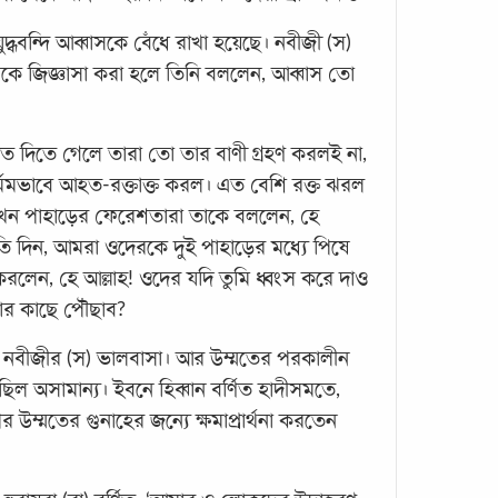
ুদ্ধবন্দি আব্বাসকে বেঁধে রাখা হয়েছে। নবীজী (স)
আবু হু
াকে জিজ্ঞাসা করা হলে তিনি বললেন, আব্বাস তো
শরীফে
দিবসে
করবেন
াত দিতে গেলে তারা তো তার বাণী গ্রহণ করলই না,
ক্ষুধ
র্মমভাবে আহত-রক্তাক্ত করল। এত বেশি রক্ত ঝরল
তখন পাহাড়ের ফেরেশতারা তাকে বললেন, হে
ি দিন, আমরা ওদেরকে দুই পাহাড়ের মধ্যে পিষে
রলেন, হে আল্লাহ! ওদের যদি তুমি ধ্বংস করে দাও
র কাছে পৌঁছাব?
ে নবীজীর (স) ভালবাসা। আর উম্মতের পরকালীন
া ছিল অসামান্য। ইবনে হিব্বান বর্ণিত হাদীসমতে,
নবীজ
যেভা
র উম্মতের গুনাহের জন্যে ক্ষমাপ্রার্থনা করতেন
আরবি 
মুমি