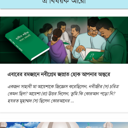
এ বিষয়ক আরো
এবারের রমজানে নবীপ্রেম জাগ্রত হোক আপনার অন্তরে
একজন সাহাবী মা আয়েশাকে জিজ্ঞেস করেছিলেন, নবীজীর (স) চরিত্র
কেমন ছিল? আয়েশা (রা) উত্তর দিলেন, তুমি কি কোরআন পড়ো নি?
হযরত মুহাম্মদ (স) ছিলেন কোরআনের
...