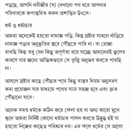
পড়ছে, আপনি নবীজীর (স) দেখানো পথ ধরে আপনার
পরিবারকে রূপান্তরিত করুন প্রশান্তির উৎসে।
ধর্ম ও ধর্মাচার
আমরা অনেকেই হয়তো নামাজ পড়ি, কিন্তু স্রষ্টার সামনে দাঁড়িয়ে
নামাজ পড়ার অনুভূতির স্তরে পৌঁছতে পারি না। বা রোজা
রাখছি কিন্তু তবু যেন কিছু অপূর্ণতা রয়ে যাচ্ছে আমাদেরই ভুলের
কারণে যার জন্যে আত্মিকভাবে সে তৃপ্তি অনুভব করতে পারছি
না।
আসলে স্রষ্টার কাছে পৌঁছার পথে কিছু বাস্তব নিয়ম অনুসরণ
করা প্রয়োজন যার মাধ্যমে পথের যাত্রা সহজ হবে এবং দ্রুত
পৌঁছানো যাবে।
অনেক সময় ধর্মকে কঠিন করে ফেলা হয় বা অন্য কারো মুখে
শুনে আমরা নির্দিষ্ট কোনো ধর্মাচার পালন করতে উদ্বুদ্ধ হই যা
হয়তো নিজের কাছেও পরিষ্কার নয়। এর ফলে ধর্মের সে আলো