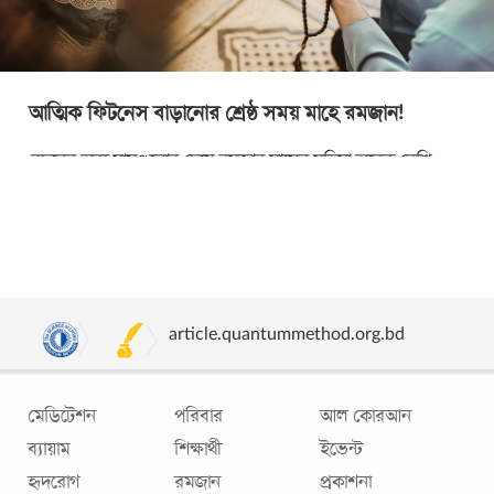
আত্মিক ফিটনেস বাড়ানোর শ্রেষ্ঠ সময় মাহে রমজান!
বছরের অন্য মাসগুলোর চেয়ে রমজান মাসের মহিমা অনেক বেশি।
কারণ এ-মাসে নাজিল হয়েছে পবিত্র কোরআন। আত্মশুদ্ধির মাস
হিসেবে সমধিক পরিচিত এই মাস। আল্লাহর রহমত
...
article.quantummethod.org.bd
মেডিটেশন
পরিবার
আল কোরআন
ব্যায়াম
শিক্ষার্থী
ইভেন্ট
হৃদরোগ
রমজান
প্রকাশনা