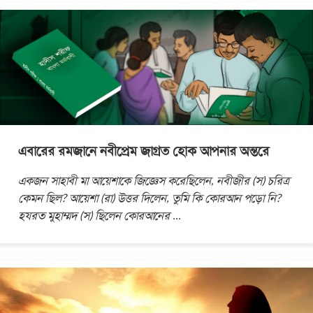
এবারের রমজানে নবীপ্রেম জাগ্রত হোক আপনার অন্তরে
একজন সাহাবী মা আয়েশাকে জিজ্ঞেস করেছিলেন, নবীজীর (স) চরিত্র
কেমন ছিল? আয়েশা (রা) উত্তর দিলেন, তুমি কি কোরআন পড়ো নি?
হযরত মুহাম্মদ (স) ছিলেন কোরআনের
...