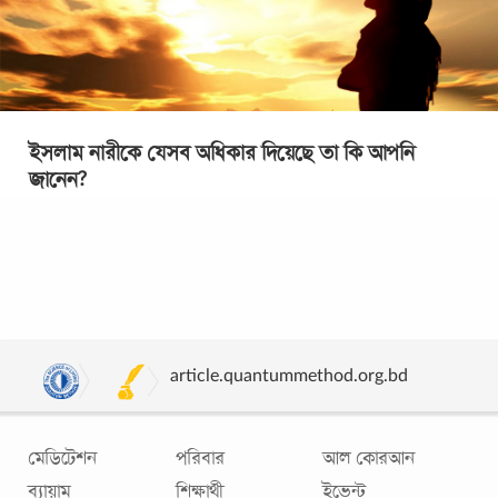
ইসলাম নারীকে যেসব অধিকার দিয়েছে তা কি আপনি
জানেন?
৮ মার্চ আন্তর্জাতিক নারী দিবস। নারী অধিকারের স্মরণে পশ্চিমা কিছু
দেশ একযোগে নারীদের জন্যে বিশেষ দিন উদযাপন করতে শুরু করে
১৯১১ সাল থেকে। এজন্যে অনেকের
...
article.quantummethod.org.bd
মেডিটেশন
পরিবার
আল কোরআন
ব্যায়াম
শিক্ষার্থী
ইভেন্ট