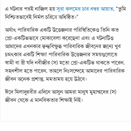
এ ঘটনার পরই নাজিল হয়
সূরা কলমের চার নম্বর আয়াত
, “তুমি
নিশ্চিতভাবেই নির্মল চরিত্রে অধিষ্ঠিত।”
অর্থাৎ পারিবারিক একটি উত্তেজনার পরিস্থিতিকেও তিনি কত
প্রো-একটিভভাবে মোকাবেলা করেছেন! এবং এ ঘটনাটিও
আমাদের এখনকার দ্বন্দ্ববিক্ষুব্ধ পারিবারিক জীবনের জন্যে খুব
চমৎকার একটি শিক্ষা! পারিবারিক উত্তেজনার সময়গুলোতে
স্বামী বা স্ত্রী যদি নবীজীর (স) মতো প্রো-একটিভ থাকতে পারেন,
সহনশীল হতে পারেন, তাহলে নিঃসন্দেহে আমাদের পারিবারিক
জীবন অনেক প্রশান্ত, মমতাময় হয়ে উঠবে।
ঈদে মিলাদুন্নবীর এদিনে আসুন আমরা মানুষ মুহাম্মদের (স)
জীবন থেকে এ মানবিকতার শিক্ষাই নিই।