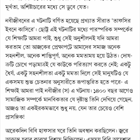
মূর্খতা, অশিষ্টাচারের মধ্যে সে ডুবে যেত।
নবীজীবনের এ ঘটনাটি বর্ণিত হয়েছে প্রখ্যাত সীরাত ‘তাফসির
ইবনে কাসিরে’। ছোট্ট এই ঘটনাটির মধ্যে পারস্পরিক সম্পর্কের
যে শিক্ষাটি আমরা পাই, শুধু সেই অনুশীলনই যদি আমরা
করতাম তো আজকের প্রেক্ষাপটে আমাদের সমাজ অনেক
সহনশীল, অনেক শান্তিপূর্ণ, অনেক মমতাময় হয়ে উঠত। দোষ-
ত্রুটি চোখে পড়ামাত্রই যে কাউকে পরিত্যাগ করতে নেই; একটু
ধৈর্য, একটু সহনশীলতা একটু মমতা দিলে সেই মানুষটিও যে
একসময় শুভ চেতনার অনুসারীতে রূপান্তরিত হতে পারে- এ
শিক্ষাই আমরা পাই নবীজীর (স) এ ঘটনায়। ১৪০০ বছর আগেও
সামাজিক সম্পর্কে মানবিকতার যে দৃষ্টান্ত তিনি দেখিয়ে গেছেন,
আজও তা একইরকমভাবে শুধু নয়, যেন তার চেয়েও বেশি
প্রাসঙ্গিক!
আরেকদিন বিবি হাফসার ঘরে তিনি অবস্থান করছিলেন। জ্বরে
আক্রান্ত হবার কারণে বিশ্রাম নিচ্ছিলেন। এসময় বিবি আয়েশার