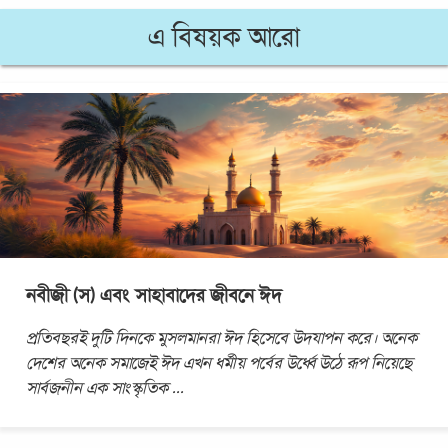
এ বিষয়ক আরো
নবীজী (স) এবং সাহাবাদের জীবনে ঈদ
প্রতিবছরই দুটি দিনকে মুসলমানরা ঈদ হিসেবে উদযাপন করে। অনেক
দেশের অনেক সমাজেই ঈদ এখন ধর্মীয় পর্বের উর্ধ্বে উঠে রূপ নিয়েছে
সার্বজনীন এক সাংস্কৃতিক
...