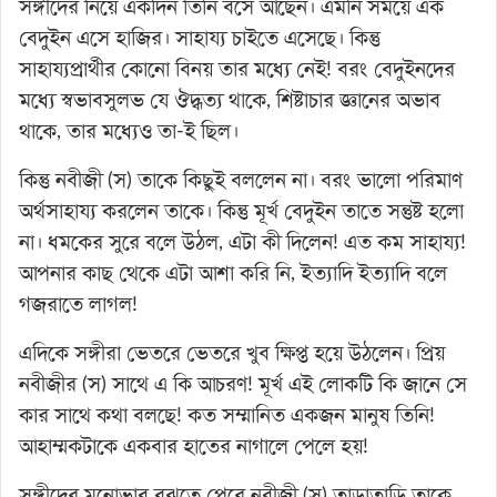
সঙ্গীদের নিয়ে একদিন তিনি বসে আছেন। এমনি সময়ে এক
বেদুইন এসে হাজির। সাহায্য চাইতে এসেছে। কিন্তু
সাহায্যপ্রার্থীর কোনো বিনয় তার মধ্যে নেই! বরং বেদুইনদের
মধ্যে স্বভাবসুলভ যে ঔদ্ধত্য থাকে, শিষ্টাচার জ্ঞানের অভাব
থাকে, তার মধ্যেও তা-ই ছিল।
কিন্তু নবীজী (স) তাকে কিছুই বললেন না। বরং ভালো পরিমাণ
অর্থসাহায্য করলেন তাকে। কিন্তু মূর্খ বেদুইন তাতে সন্তুষ্ট হলো
না। ধমকের সুরে বলে উঠল, এটা কী দিলেন! এত কম সাহায্য!
আপনার কাছ থেকে এটা আশা করি নি, ইত্যাদি ইত্যাদি বলে
গজরাতে লাগল!
এদিকে সঙ্গীরা ভেতরে ভেতরে খুব ক্ষিপ্ত হয়ে উঠলেন। প্রিয়
নবীজীর (স) সাথে এ কি আচরণ! মূর্খ এই লোকটি কি জানে সে
কার সাথে কথা বলছে! কত সম্মানিত একজন মানুষ তিনি!
আহাম্মকটাকে একবার হাতের নাগালে পেলে হয়!
সঙ্গীদের মনোভাব বুঝতে পেরে নবীজী (স) তাড়াতাড়ি তাকে