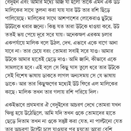
বেদুইন এবং আমার মধ্যে আজ যা হলো তাকে এমন এক উট
মালিকের সাথে তুলনা করা যায় যার উট তার রশি ছিঁড়ে
পালিয়েছে। মালিকের সাথে আশপাশের লোকেরাও ছুটছে
উটটাকে ধরার জন্যে। কিন্তু যত তারা উটকে ধাওয়া করে, উট
ততই ভয় পেয়ে দূরে সরে যায়। অনেকক্ষণ এরকম চলার
একপর্যায়ে মালিক বলে উঠল, দেখ, এভাবে একে বাগে আনা
যাবে না। তার চেয়ে বরং তোমরা সবাই সরে যাও। আমার
উটকে আমার হাতেই ছেড়ে দাও। আমি জানি, কীভাবে একে
সামলাতে হবে। এই বলে সে কিছু ঘাস তুলে ধরে তার উটকে
সেই বিশেষ ভাষায় ডাকতে লাগল অন্যসময় সে যে ভাষায়
ডাকে। আর তার কিছুক্ষণের মধ্যেই উট ফিরে এল মালিকের
কাছে। মালিক তখন তার গলায় রশি পরিয়ে দিল।
একইভাবে প্রথমবার ঐ বেদুইনের আচরণ দেখে তোমরা যখন
ক্ষিপ্ত হয়ে উঠেছিলে, আমি যদি তখন ওকে তোমাদের হাতে
ছেড়ে দিতাম তখন না ওকে সন্তুষ্ট করা যেত, না পাল্টানো যেত
তার আচরণ! উল্টো চলে যাওয়ার পর হয়তো আরো বেশি