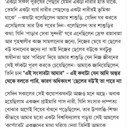
‘একটা সফল পুরুষের পেছনে যেমন একটা নারীর হাত থাকে,
তেমনি একটা ব্যর্থ নারীর পেছনেও একটা নারীরই ভূমিকা
থাকে” —কথাটা বলেছিলেন আমার শাশুড়ি, যেদিন ঘর করতে
এসেছিলাম তার ঠিক পরের দিন। বলেছিলেন তার শাশুড়ির
কথা; যিনি ‘পাড়ার সেরা সুন্দরী’ ঘরে এনেছিলেন স্রেফ রান্নাবান্না
আর গৃহস্থালীর কাজ সামলানোর জন্যে, নিজের মেয়ে বা ছেলের
বউ বানানোর জন্যে না! তাই নিজের ছেলের বউকে সবটুকু
স্বাধীনতা আর ‘পরিচয়’ দিয়ে আমার শাশুড়ি যেন নিজ জীবনের
সেই ফাঁকটা পূরণ করতে চেয়েছিলেন। আমাকে জানিয়েছিলেন,
তিনি চান
“এই সংসারটা আমার” – এই কথাটা যেন আমি অন্তর
থেকে বলতে পারি, কারণ অধিকাংশ ‘ছেলের বউ’ই তা পারে না!
সেদিন সকালের সেই কথোপকথনটা আজও মনে আছে। অবাক
হয়েছিলাম একজন প্রাইমারি পাস নারী, যিনি সংসার-দাম্পত্য
বোঝার আগেই বিয়ের বাঁধনে পড়েছিলেন, তার উপলব্ধি-শিক্ষা
কীভাবে আমার মতো একটা বিশ্ববিদ্যালয় পড়ুয়া সেই আমলের
‘কর্পোরেট’ একজনের মাথা ঘুরিয়ে দেয়! তিনিই আমাকে