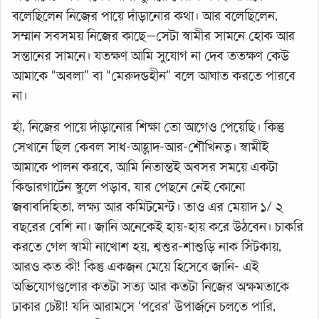
বলেছিলেন নিজের পায়ে দাঁড়ানোর কথা। আর বলেছিলেন,
সম্মান সবসময় নিজের কাছে—সেটা স্বামীর সামনে হোক আর
সন্তানের সামনে। যতক্ষণ আমি সুযোগ না দেব ততক্ষণ কেউ
আমাকে “অবলা” বা “মেরুদন্ডহীন” বলে আঘাত করতে পারবে
না।
হাঁ, নিজের পায়ে দাঁড়ানোর শিক্ষা তো আগেও পেয়েছি। কিন্তু
সেখানে ছিল কেবল সাধ-আহ্লাদ-আর-শৌখিনত্ব। স্বামীই
আমাকে পালন করবে, আমি নিতান্তই অবসর সময়ে একটা
কিন্ডারগার্টেন স্কুলে পড়াব, যার পেছনে নেই কোনো
জবাবদিহিতা, লক্ষ্য আর কমিটমেন্ট। তাও এর মেয়াদ ১/ ২
বছরের বেশি না। জানি অনেকেই হায়-হায় করে উঠবেন। চাকরি
করতে গেল স্বামী নাখোশ হয়, শ্বশুর-শাশুড়ি নাক সিঁটকায়,
আরও কত কী! কিন্তু একজন মেয়ে হিসেবে জানি- এই
অভিযোগগুলোর কতটা সত্য আর কতটা নিজের অক্ষমতাকে
ঢাকার চেষ্টা! যদি আরামসে ‘পরের’ উপার্জনে চলতে পারি,