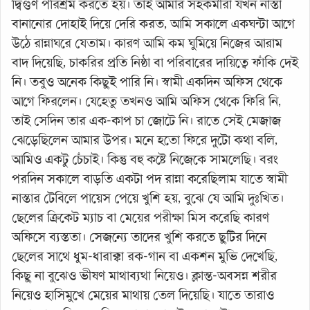
দ্বিগুণ পরিশ্রম করতে হয়। তাই আমার সহকর্মীরা যখন নাস্তা
বানানোর দোহাই দিয়ে দেরি করত, আমি সকালে একঘন্টা আগে
উঠে রান্নাঘরে যেতাম। কারণ আমি কম ঘুমিয়ে নিজের আরাম
বাদ দিয়েছি, চাকরির প্রতি নিষ্ঠা বা পরিবারের দায়িত্বে ফাঁকি দেই
নি। তবুও অনেক কিছুই পারি নি। স্বামী একদিন অফিস থেকে
আগে ফিরলেন। যেহেতু তখনও আমি অফিস থেকে ফিরি নি,
তাই সেদিন তার এক-কাপ চা জোটে নি। রাতে সেই মেজাজ
ঝেড়েছিলেন আমার উপর। মনে হতো ফিরে দুটো কথা বলি,
আমিও একটু চেঁচাই। কিন্তু বহু কষ্টে নিজেকে সামলেছি। বরং
পরদিন সকালে বাড়তি একটা পদ রান্না করেছিলাম যাতে স্বামী
নাস্তার টেবিলে পায়েস পেয়ে খুশি হয়, বুঝে যে আমি দুঃখিত।
ছেলের ক্রিকেট ম্যাচ বা মেয়ের পরীক্ষা মিস করেছি কারণ
অফিসে ব্যস্ততা। সেজন্যে তাদের খুশি করতে ছুটির দিনে
ছেলের সাথে ধুম-ধারাক্কা রক-গান বা একশন মুভি দেখেছি,
কিছু না বুঝেও ভীষণ মাথাব্যথা নিয়েও। ক্লান্ত-অবসন্ন শরীর
নিয়েও হাসিমুখে মেয়ের মাথায় তেল দিয়েছি। যাতে তারাও