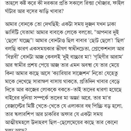
তাহলে কষ্ট করে কী দরকার প্রতি সকালে রিক্সা খোঁজার, ফাইল
ঘাঁটার আর বসের ঝাড়ি খাবার?
আমার বোনকে তো দেখছিই: একটা সময় দুজন যখন ঢাকা
ভার্সিটি যেতাম! আমার বাবাকে লোকে বলতো, “আপনার দুই
‘ছেলে’ যাচ্ছে”! আমার বোনটাও ছিল বাবার ‘ছোট ছেলে’! ‘ছিল’
বলছি কারণ একসময়কার ভীষণ স্বাধীনচেতা, প্রোফেশনাল আর
‘বিপ্লবী’ বোনটা আজ কেবলই ‘দুই বাচ্চার মা’! ‘গৃহিণীর আরাম’
আর স্বামীর প্রশয় পেয়ে আজ তার এমন অবস্থা যে তার মেয়ে
কিনা আমার কাছে আসে ‘ক্যারিয়ার সাজেশন’ নিতে! যেহেতু
মাকে দেখেছে সারাক্ষণ বাসায় থাকতে, প্রতিদিন খাবার বেড়ে
দিতে আর কাজের লোককে বকতে–তাই তাদের ধারণা হয়েছে
বাইরের দুনিয়া সম্পর্কে তাদের মা অজ্ঞ! আরে, তার মা'র
রেজাল্টের মিষ্টি খেতে-খেতে যে এলাকার বহু পিচ্চি বড় হলো,
তার স্কলারশিপ আর চাকরির অফার যে একটা সময়
আত্মীয়মহলে উদাহরণ ছিল–ছেলেমেয়ের কাছে তার কোনো
মূল্য আছে?