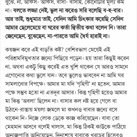
বুঝে, না, অফিস- অফিস, বাসা- বাসাই, কোনোটার মূল্য কম
না।
বলতে লজ্জা নেই, ভুল না করেও সরি বলেছি ব-হু-বার।
আর তাই, শুধুমাত্র তাই, যেদিন আমি চিৎকার করেছি সেদিন
আমার ছেলেমেয়ে বা ঘরের কর্তা দ্বিতীয় কথা বলেন নি। তারা
জেনেছেন, বুঝেছেন, না-পারতে আমি ধৈর্য হারাই না।
কয়জন করে এই বাড়তি কষ্ট? বেশিরভাগ মেয়েই এই
পরিশ্রমবিমুখতার জন্যে পিছিয়ে পড়েন। হয় তারা কিছুই করেন
না, অথবা একটু কিছু করেই এত খুশি থাকেন যে আরও সামনে
এগোনোর কথা ভুলে যান। তবে ভুলেও ভাববেন না আমি ঘর
সামলানোর বিপক্ষে। আমার মা যদি ‘গৃহিণী’ না হতেন, আমার
পক্ষে সম্ভব হতো না এতদূর আসার। কিন্তু গৃহিণী হয়েও আমার
মা কিন্তু ‘অবলা’ ছিলেন না। বাসার কল নষ্ট হয়ে গেলে বা
উঠানে-রাস্তায় ময়লা জমলে মা কখনও বাবার জন্যে বসে
থাকেন নি। নিজে লোক ডেকে কাজ করিয়েছেন। বাবা তো
মেহমান আসবে বলেই খালাস, মা কিন্তু ঠিকই কাউকে পাঠিয়ে
আনাজপাতি আনিয়েছেন, দিনশেষে বাবাকে খরচের হিসেবও