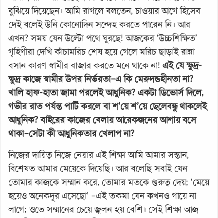
বুঝিয়ে দিয়েছেন। আমি রাগলে বলতেন, চাওয়ার আগে হিসেব
দেই বলেই উনি কোনোদিন সন্দেহ করতে পারেন নি। আর
এখন? সময় যেন উল্টো পথে ঘুরছে! আজকের ‘উচ্চশিক্ষিত’
গৃহিণীরা দেখি কাঁচামরিচ শেষ হয়ে গেলে মরিচ ছাড়াই রান্না
বসান কারণ স্বামীর বাজার করতে মনে থাকে না!
এই যে ক্ষুদ্র-
ক্ষুদ্র কাজে স্বামীর উপর নির্ভরতা–এ কি মেরুদন্ডহীনতা না?
খালি হাফ-হাতা জামা পরলেই আধুনিক? একটা ডিভোর্স দিলে,
গভীর রাত পর্যন্ত পার্টি করলে বা শ’য়ে শ’য়ে ছেলেবন্ধু থাকলেই
আধুনিক? বাইরের কাজের বেলায় আরেকজনের আশায় বসে
থাকা–সেটা কী আধুনিকতার খেলাপ না?
নিজের দায়িত্ব নিজে নেয়ার এই শিক্ষা আমি আমার সন্তান,
বিশেষত আমার মেয়েকে দিয়েছি। আর বলেছি সবাই যেন
তোমার কাজকে সম্মান করে, তোমার মতকে গুরুত্ব দেয়; ‘মেয়ে
হয়েও অনেকদূর এসেছো’ –এই তকমা যেন কখনও গায়ে না
লাগে; ওতে সম্মানের চেয়ে জ্বলন হয় বেশি। সেই শিক্ষা আজ