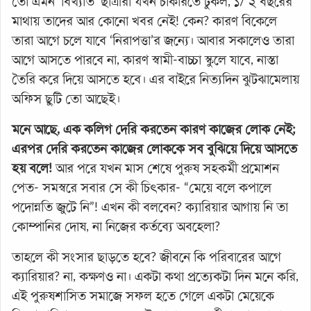
তো এমন ‘বিখ্যাত’ ছাত্রীরা যখন চাকরিতে ঢুকল, ১/ ২ বছরের
মাথায় তাদের আর কোনো খবর নেই! কেন? কারণ বিকেলে
তারা আগে চলে যাবে ‘নিরাপত্তা’র জন্যে। আবার সকালেও তারা
আগে আসতে পারবে না, কারণ স্বামী-বাচ্চা স্কুলে যাবে, নাস্তা
তৈরি করে দিয়ে আসতে হবে। এর বাইরে নিত্যদিন ঝুটঝামেলায়
অফিস ছুটি তো আছেই।
মনে আছে, এক কলিগ দেরি করতেন কারণ কাজের লোক নেই;
এরপর দেরি করতেন কাজের লোককে সব বুঝিয়ে দিয়ে আসতে
হয় বলে!
আর পরে যখন মাস শেষে পুরুষ সহকর্মী প্রমোশন
পেত- সমস্বরে সবার সে কী চিৎকার- “মেয়ে বলে কপালে
পদোন্নতি জুটে নি”! এখন কী বলবেন? ক্যারিয়ার আগায় নি তা
কোম্পানির দোষ, না নিজের কর্তব্যে অবহেলা?
তাহলে কী সংসার ছাড়তে হবে? জীবনে কি পরিবারের আগে
ক্যারিয়ার? না, কক্ষণও না। একটা কথা প্রত্যেকটা দিন মনে করি,
এই পুরুষশাসিত সমাজে সফল হতে গেলে একটা মেয়েকে