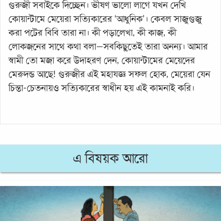
গুরুজী সবাইকে দিচ্ছেন। ভীষণ ভালো লাগে যখন দেখি
কোয়ান্টামে মেয়েরা সত্যিকারের ‘আধুনিক’। কেবল সাজুগুজু
করা পটের বিবি তারা না। কী পড়ালেখা, কী কাজ, কী
লোকজনের সাথে কথা বলা—সবকিছুতেই তারা অনন্য। আমার
স্বামী তো মজা করে উদাহরণ দেন, কোয়ান্টামের মেয়েদের
মেরুদন্ড আছে! গুরুজীর এই মহাযজ্ঞ সফল হোক, মেয়েরা যেন
চিন্তা-চেতনায়ও সত্যিকারের স্বাধীন হয় এই কামনাই করি।
এ বিষয়ক আরো