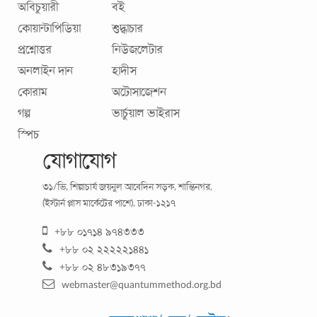
অবিচুয়ারী
বই
কোয়ান্টাপিডিয়া
শুদ্ধাচার
প্রশ্নোত্তর
নিউজলেটার
অনলাইন দান
হাদীস
কোরাম
অটোসাজেশন
গল্প
ভার্চুয়াল ভাইরাস
স্পিচ
যোগাযোগ
ভালবাসি, ভালবাসি
৩১/ভি, শিল্পাচার্য জয়নুল আবেদিন সড়ক, শান্তিনগর,
(ইস্টার্ন প্লাস মার্কেটের পাশে), ঢাকা-১২১৭
আমাদের এই অজ্ঞাত-অখ্যাত জেলা স্কুলেও ভ্যালেন্টাইন এসে পড়েছে।
+৮৮ ০১৭১৪ ৯৭৪৩৩৩
সবার খুশি-খুশি ভাব। মেয়েরা ক্লাসে বসে ব্যাগের ভেতর চকচকে
+৮৮ ০২ ২২২২২১৪৪১
মোড়কের উপহার লুকাতে ব্যস্ত।
...
+৮৮ ০২ ৪৮৩১৯৩৭৭
webmaster@quantummethod.org.bd