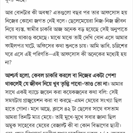
আর বোনটার কী অবস্থা? এতগুলো বছর পর তার আফসোস হয়
নিজের কোনো জগত নেই বলে। ছেলেমেয়েরা নিজ-নিজ জীবন
নিয়ে ব্যস্ত, স্বামীর চাকরি আজ অনেক বড় হয়েছে সেই অনুপাতে
বাসায় থাকাও কমেছে। মাঝে মাঝে তাই দেখি বোন এসে আমার
ফাইলপত্র ঘাটে, অফিসের কথা শুনতে চায়। আমি ভাবি, চল্লিশের
ঘরে এসে এই পরিণতি—এই আফসোস কী অনেকের মধ্যেই হয়
না?
আশ্চর্য হলো, কেবল চাকরি করলে বা নিজের একটা পেশা
থাকলেই যে জীবন নিয়ে খুব তৃপ্তি পাবো–তাও তো না।
আমার
সাথে একই ব্যাচে জয়েন করা কয়েকজনের কথা বলি: সেই
সময়টায় গ্রাজুয়েশন করা বা করছে–এমন মেয়ের সংখ্যা ছিল
হাতে গোনা। মনে আছে, ক্লাসে ৪২ টা ছেলের সাথে বসতাম
আমরা তিনটি মাত্র মেয়ে। তাই মুখে-মুখে সবার জানা ছিল
অমুক সাহেবের মেয়ের রেজাল্ট কী বা কোন বিভাগের ছাত্রী।