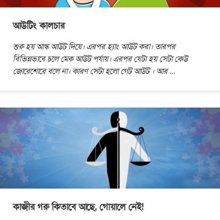
আউটিং কালচার
শুরু হয় আস্ক আউট দিয়ে। এরপর হ্যাং আউট করা। তারপর
বিভিন্নভাবে চলে মেক আউট পর্যায়। এরপর যেটা হয় সেটা কেউ
জোরেশোরে বলে না। কারণ সেটা হলো গেট আউট । আর
...
কাজীর গরু কিতাবে আছে, গোয়ালে নেই!