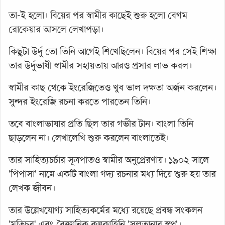
তা-ই হলো। বিয়ের পর স্বামীর কাছেই শুরু হলো বেগম
রোকেয়ার আসলে লেখাপড়া।
কিছুটা উর্দু তো তিনি আগেই শিখেছিলেন। বিয়ের পর সেই শিক্ষা
তার উর্দুভাষী স্বামীর সহায়তায় আরও প্রসার লাভ করল।
স্বামীর কাছ থেকে ইংরেজিতেও খুব ভাল দক্ষতা অর্জন করলেন।
সুন্দর ইংরেজি রচনা করতে পারতেন তিনি।
তবে বাংলাভাষার প্রতি ছিল তার গভীর টান। বাংলা তিনি
ছাড়লেন না। লেখালেখি শুরু করলেন বাংলাতেই।
তার সাহিত্যচর্চার সূত্রপাতও স্বামীর অনুপ্রেরণায়। ১৯০২ সালে
'পিপাসা' নামে একটি বাংলা গদ্য রচনার মধ্য দিয়ে শুরু হয় তার
লেখক জীবন।
তার উল্লেখযোগ্য সাহিত্যকর্মের মধ্যে রয়েছে প্রবন্ধ সংকলন
'মতিচুর' এবং বৈজ্ঞানিক কল্পকাহিনি 'সুলতানার স্বপ্ন'।