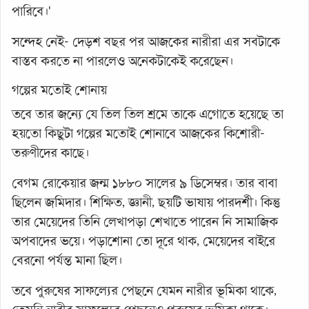
পারিবে।'
সন্দেহ নেই- দেড়শ বছর পর আজকের নারীরা এর সবটাকে
বাস্তব করতে না পারলেও অনেকটাকেই করেছেন।
গল্পের মতোই শোনায়
তবে তার জন্যে যে তিল তিল শ্রমে তাকে এগোতে হয়েছে তা
হয়তো কিছুটা গল্পের মতোই শোনাবে আজকের কিশোরী-
তরুণীদের কাছে।
বেগম রোকেয়ার জন্ম ১৮৮০ সালের ৯ ডিসেম্বর। তার বাবা
ছিলেন জমিদার। শিক্ষিত, জ্ঞানী, ছয়টি ভাষায় পারদর্শী। কিন্তু
তার মেয়েদের তিনি লেখাপড়া শেখাতে পারেন নি সামাজিক
অপবাদের ভয়ে। পড়াশোনা তো দূরে থাক, মেয়েদের বাইরে
বেরনো পর্যন্ত মানা ছিল।
তবে পুরুষের সাফল্যের পেছনে যেমন নারীর ভূমিকা থাকে,