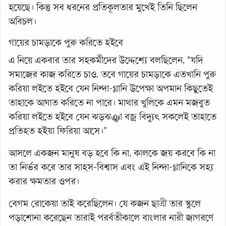
হয়েছে। কিন্তু সব ধরনের প্রতিকূলতার মুখেই তিনি ছিলেন
অবিচল।
গায়ের চামড়াকে পুরু করিতে হইবে
এ নিয়ে একবার তার সহকর্মীদের উদ্দেশ্যে বলছিলেন, “যদি
সমাজের কাজ করিতে চাও, তবে গায়ের চামড়াকে এতখানি পুরু
করিয়া লইতে হইবে যেন নিন্দা-গ্লানি উপেক্ষা অপমান কিছুতেই
তাহাকে আঘাত করিতে না পারে। মাথার খুলিকে এমন মজবুত
করিয়া লইতে হইবে যেন ঝড়ঝঞ্ঝা বজ্র বিদ্যুৎ সকলেই তাহাতে
প্রতিহত হইয়া ফিরিয়া আসে।”
আসলে একজন মানুষ বড় হবে কি না, কালকে জয় করবে কি না
তা নির্ভর করে তার সাহস-বিশ্বাস এবং এই নিন্দা-গ্লানিকে সহ্য
করার ক্ষমতার ওপর।
বেগম রোকেয়া তাই করেছিলেন। যে কজন ছাত্রী তার স্কুলে
পড়াশোনা করেছেন তারাই পরর্বতীকালে বাংলার নারী জাগরণে