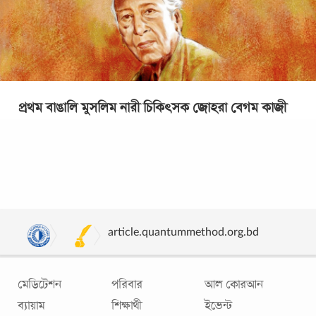
প্রথম বাঙালি মুসলিম নারী চিকিৎসক জোহরা বেগম কাজী
৮ মার্চ আন্তর্জাতিক নারী দিবস। মূলত ১৯১৪ সাল থেকেই বেশ
কয়েকটি দেশে এই দিবসটি পালিত হয়ে আসছে। বাংলাদেশও ১৯৭১
সাল অর্থাৎ স্বাধীনতা লাভের পূর্ব
...
article.quantummethod.org.bd
মেডিটেশন
পরিবার
আল কোরআন
ব্যায়াম
শিক্ষার্থী
ইভেন্ট