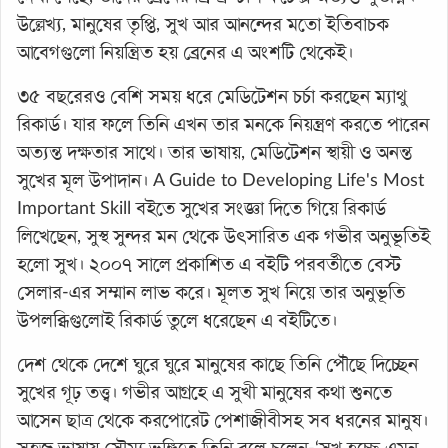
উল্লেখ্য, মানুষের তৃপ্তি, সুখ আর আনন্দের মতো ইতিবাচক
আবেগগুলো নিয়ন্ত্রিত হয় ব্রেনের এ অংশটি থেকেই।
৩৫ বছরেরও বেশি সময় ধরে মেডিটেশন চর্চা করছেন ম্যাথু
রিকার্ড। যার ফলে তিনি এখন তার মনকে নিয়ন্ত্রণ করতে পারেন
অত্যন্ত দক্ষতার সাথে। তার ভাষায়, মেডিটেশন স্থায়ী ও অনন্ত
সুখের মূল উপাদান। A Guide to Developing Life's Most
Important Skill বইতে সুখের সংজ্ঞা দিতে গিয়ে রিকার্ড
লিখেছেন, সুস্থ সুন্দর মন থেকে উৎসারিত এক গভীর অনুভূতিই
হলো সুখ। ২০০৭ সালে প্রকাশিত এ বইটি পরবর্তীতে বেস্ট
সেলার-এর সম্মান লাভ করে। মূলত সুখ নিয়ে তার অনুভূতি
উপলব্ধিগুলোই রিকার্ড তুলে ধরেছেন এ বইটিতে।
দেশ থেকে দেশে ঘুরে ঘুরে মানুষের কাছে তিনি পৌঁছে দিচ্ছেন
সুখের গূঢ় তত্ত্ব। গভীর আগ্রহে এ সুখী মানুষের কথা শুনতে
আসেন ছাত্র থেকে করপোরেট পেশাজীবীসহ সব ধরনের মানুষ।