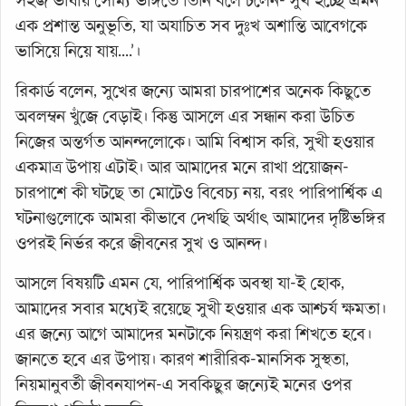
সহজ ভাষায় সৌম্য ভঙ্গিতে তিনি বলে চলেন-‘সুখ হচ্ছে এমন
এক প্রশান্ত অনুভূতি, যা অযাচিত সব দুঃখ অশান্তি আবেগকে
ভাসিয়ে নিয়ে যায়....’।
রিকার্ড বলেন, সুখের জন্যে আমরা চারপাশের অনেক কিছুতে
অবলম্বন খুঁজে বেড়াই। কিন্তু আসলে এর সন্ধান করা উচিত
নিজের অন্তর্গত আনন্দলোকে। আমি বিশ্বাস করি, সুখী হওয়ার
একমাত্র উপায় এটাই। আর আমাদের মনে রাখা প্রয়োজন-
চারপাশে কী ঘটছে তা মোটেও বিবেচ্য নয়, বরং পারিপার্শ্বিক এ
ঘটনাগুলোকে আমরা কীভাবে দেখছি অর্থাৎ আমাদের দৃষ্টিভঙ্গির
ওপরই নির্ভর করে জীবনের সুখ ও আনন্দ।
আসলে বিষয়টি এমন যে, পারিপার্শ্বিক অবস্থা যা-ই হোক,
আমাদের সবার মধ্যেই রয়েছে সুখী হওয়ার এক আশ্চর্য ক্ষমতা।
এর জন্যে আগে আমাদের মনটাকে নিয়ন্ত্রণ করা শিখতে হবে।
জানতে হবে এর উপায়। কারণ শারীরিক-মানসিক সুস্থতা,
নিয়মানুবর্তী জীবনযাপন-এ সবকিছুর জন্যেই মনের ওপর