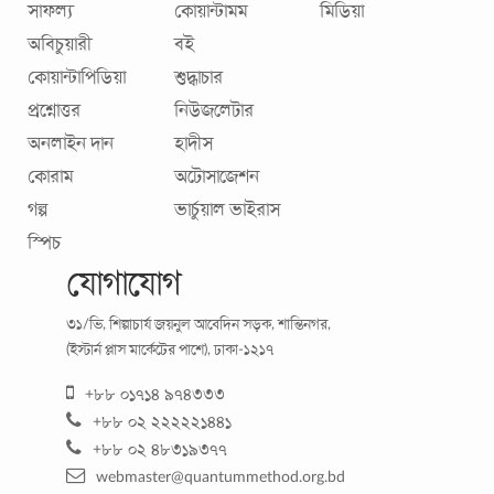
সাফল্য
কোয়ান্টামম
মিডিয়া
মানুষ বদলে যাচ্ছে। হতাশা বিষণ্নতা নেতিবাচকতার মতো আত্মঘাতী
সব আবেগের শৃঙ্খল ভেঙে বিশ্বাস ও উদ্যমের শক্তিতে জেগে উঠছে
অবিচুয়ারী
বই
চারপাশের লক্ষ মানুষ। ধ্যান ও
...
কোয়ান্টাপিডিয়া
শুদ্ধাচার
প্রশ্নোত্তর
নিউজলেটার
অনলাইন দান
হাদীস
কোরাম
অটোসাজেশন
গল্প
ভার্চুয়াল ভাইরাস
স্পিচ
যোগাযোগ
৩১/ভি, শিল্পাচার্য জয়নুল আবেদিন সড়ক, শান্তিনগর,
(ইস্টার্ন প্লাস মার্কেটের পাশে), ঢাকা-১২১৭
মেডিটেশন ও সুস্থ জীবনচর্চা ॥ জিনগত পরিবর্তনের সূচনা
+৮৮ ০১৭১৪ ৯৭৪৩৩৩
করে
+৮৮ ০২ ২২২২২১৪৪১
জিনবিজ্ঞানে আশার আলো আপনার জেনেটিক কোডে যে তথ্য দেয়া
+৮৮ ০২ ৪৮৩১৯৩৭৭
আছে , বছরের পর বছর ধরে আপনি ঠিক তেমনই থাকবেন - এমনটি
webmaster@quantummethod.org.bd