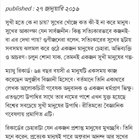
published : ২৭ জানুয়ারি ২০১৬
সুখী হতে কে না চায়? সুখের খোঁজে কত কী-ই না করে মানুষ।
সুখের আকাঙ্ক্ষা যেন সার্বজনীন। কিন্তু সত্যিকারভাবে কজনই-
বা এর দেখা পায়? গুণীজনেরা বলেন, সত্যিকারের সুখের ছটায়
সবসময় ঝলমল করে ওঠে একজন মানুষের চেহারা, অভিব্যক্তি
ও আচরণ। চলুন শোনা যাক, তেমনই একজন সুখী মানুষের গল্প-
ম্যাথু রিকার্ড। ৬৪ বছর বয়সী এ মানুষটি একসময় কাজ
করেছেন অণুজীব বিজ্ঞানী হিসেবে। বর্তমানে তিনি একাধারে
লেখক আলোকচিত্রী গবেষক অনুবাদক ও একজন ধর্মপ্রাণ ভিক্ষু।
এতগুলো উপাধির সাথে তার নামের পাশে এখন যুক্ত হয়েছে
বিশ্বের সবচেয়ে সুখী মানুষের উপাধি। রীতিমতো বৈজ্ঞানিক
গবেষণায় প্রমাণিত এটি।
রিকার্ডের চেহারাটা যেন একজন প্রশান্ত মানুষের মুখচ্ছবি। তিনি
মনে করেন, প্রত্যেক মানুষই পারে অফুরান আনন্দ আর সুখের