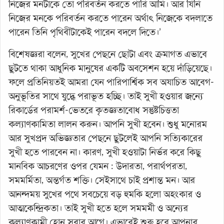
নিজের মনটাকে তো পরিবর্তন করতে পারি আমি। আর যিনি
নিজের মনকে পরিবর্তন করতে পারেন অর্থাৎ নিজেকে বদলাতে
পারেন তিনি পৃথিবীটাকেই পারেন বদলে দিতে।’
বিশেষজ্ঞরা বলেন, সুখের পেছনে ছোটা এবং ক্রমাগত এভাবে
ছুটতে থাকা আধুনিক মানুষের একটি অবসেশন হয়ে দাঁড়িয়েছে।
ফলে প্রতিনিয়তই আমরা যেন পারিপার্শ্বিক সব অযাচিত আবেগ-
অনুভূতির সাথে যুদ্ধে পরাভূত হচ্ছি। তাই সুখী হওয়ার জন্যে
রিকার্ডের পরামর্শ-ভেতরে কৃতজ্ঞতাবোধ সন্তুষ্টচিত্ততা
কল্যাণকামিতা লালন করুন। আপনি সুখী হবেন। শুধু মনোরম
আর সুখপ্রদ অভিজ্ঞতার পেছনে ছুটলেই আপনি সত্যিকারের
সুখী হতে পারবেন না। কারণ, সুখী হওয়াটা নির্ভর করে কিছু
মানবিক আচরণের ওপর যেমন : উদারতা, পরার্থপরতা,
সমমর্মিতা, অন্তর্গত শক্তি। সেইসাথে চাই প্রশান্ত মন। আর
আনন্দময় সুখের পথে সবচেয়ে বড় হুমকি হলো অহংকার ও
আত্মকেন্দ্রিকতা। তাই সুখী হতে হলে সমমর্মী ও অন্যের
কল্যাণকামী হোন সবার আগে। এভাবেই শুরু হবে আপনার