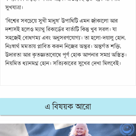
সুখযাত্রা।
‘বিশ্বের সবচেয়ে সুখী মানুষ’ উপাধিটি এমন জাঁকালো আর
দশাসই হলেও ম্যাথু রিকার্ডের বার্তাটি কিন্তু খুব সরল। যা
সহজেই বোধগম্য এবং অনুসরণযোগ্য। তা হলো-দয়ালু হোন,
নিঃস্বার্থ মমতায় প্লাবিত করুন নিজের অন্তর। অন্তর্গত শক্তি,
উদারতা আর কৃতজ্ঞতাবোধে পূর্ণ হোক আপনার সমগ্র অস্তিত্ব।
নিয়মিত ধ্যানমগ্ন হোন। সত্যিকারের সুখের দেখা মিলবেই।
এ বিষয়ক আরো