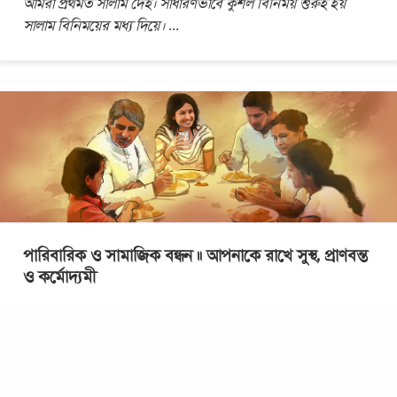
আমরা প্রথমত সালাম দেই। সাধারণভাবে কুশল বিনিময় শুরুই হয়
সালাম বিনিময়ের মধ্য দিয়ে।
...
পারিবারিক ও সামাজিক বন্ধন ॥ আপনাকে রাখে সুস্থ, প্রাণবন্ত
ও কর্মোদ্যমী
যূথবদ্ধতাই শক্তি মানুষ একা নয়। কোনো না কোনোভাবে সে একত্রিত ও
যূথবদ্ধ। পরিবারমুখিতা মানুষের চিরায়ত ও সহজাত প্রকৃতি। এ-ছাড়াও
জীবনের পরতে পরতে বিভিন্ন
...