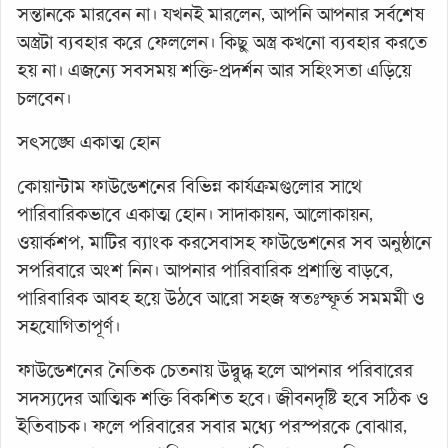
সন্তানকে মারবেন না। যখনই মারলেন, আপনি আপনার সর্বশেষ
অস্ত্রটা ব্যবহার করে ফেললেন। কিছু অস্ত্র কখনো ব্যবহার করতে
হয় না। এজন্যে সবসময় শক্তি-প্রদর্শন আর সহিংসতা এড়িয়ে
চলবেন।
সৎসঙ্ঘে একাত্ম হোন
কোয়ান্টাম ফাউন্ডেশনের বিভিন্ন কার্যক্রমগুলোর সাথে
পারিবারিকভাবে একাত্ম হোন। সাদাকায়ন, আলোকায়ন,
ওয়ার্কশপ, মাটির ব্যাংক করসেবাসহ ফাউন্ডেশনের সব অনুষ্ঠানে
সপরিবারে অংশ নিন। আপনার পারিবারিক প্রশান্তি বাড়বে,
পারিবারিক আবহ হয়ে উঠবে আরো সহজ স্বতঃস্ফূর্ত সমমর্মী ও
সহযোগিতাপূর্ণ।
ফাউন্ডেশনের নৈতিক চেতনায় উদ্বুদ্ধ হলে আপনার পরিবারের
সদস্যদের আত্মিক শক্তি বিকশিত হবে। জীবনদৃষ্টি হবে সঠিক ও
ইতিবাচক। ফলে পরিবারের সবার মধ্যে পরস্পরকে বোঝার,