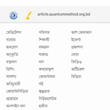
article.quantummethod.org.bd
মেডিটেশন
পরিবার
আল কোরআন
ব্যায়াম
শিক্ষার্থী
ইভেন্ট
হৃদরোগ
রমজান
প্রকাশনা
অনুভূতি
যাকাত
দোয়া
সুখী দাম্পত্যের দশ টিপস্
রক্তদান
দান
ভিডিও
জীবনের এক প্রয়োজনীয় একইসাথে চ্যালেঞ্জিং ক্ষেত্র হলো
হিলিং
কসমোস্কুল
আর্টিকেল
দাম্পত্যজীবন। ছোট ছোট কয়েকটি টিপস অনুসরণ করলেই এ জীবন
সাফল্য
কোয়ান্টামম
মিডিয়া
হতে পারে অনেক আনন্দময়। ১. বাস্তববাদী
...
অবিচুয়ারী
বই
কোয়ান্টাপিডিয়া
শুদ্ধাচার
প্রশ্নোত্তর
নিউজলেটার
অনলাইন দান
হাদীস