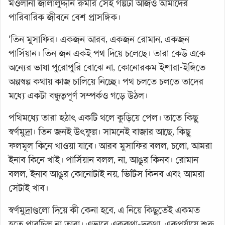
মওলানা জালালুদ্দীন রুমীর সেই গল্পটা আজও আমাদের
পারিবারিক জীবনে বেশ প্রাসঙ্গিক।
‘তিন মুসাফির। একজন আরব, একজন রোমান, একজন
পার্সিয়ান। তিন জন একই পথ দিয়ে চলেছে। তারা কেউ একে
অন্যের ভাষা পুরোপুরি বোঝে না, কোনোরকম ইশারা-ইঙ্গিতে
অল্পস্বল্প কথায় কাজ চালিয়ে নিচ্ছে। পথ চলতে চলতে তাদের
মধ্যে একটা বন্ধুত্বপূর্ণ সম্পর্কও গড়ে উঠল।
পথিমধ্যে তারা হঠাৎ একটি থলে কুড়িয়ে পেল। তাতে কিছু
স্বর্ণমুদ্রা। তিন জনই উৎফুল্ল। সামনেই বাজার আছে, কিছু
ফলমূল কিনে খাওয়া যাবে। আরব মুসাফির বলল, চলো, আমরা
ইনাব কিনে খাই। পার্সিয়ান বলল, না, আঙুর কিনব। রোমান
বলল, ইনাব আঙুর কোনোটাই নয়, ভিটিস কিনব এবং আমরা
সেটাই খাব।
স্বর্ণমুদ্রাগুলো দিয়ে কী কেনা হবে, এ নিয়ে কিছুতেই একমত
হতে পারছিল না তারা। এভাবে এককথা-দুকথা, একপর্যায়ে শুরু