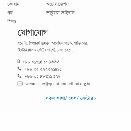
কোরাম
অটোসাজেশন
গল্প
ভার্চুয়াল ভাইরাস
স্পিচ
যোগাযোগ
৩১/ভি, শিল্পাচার্য জয়নুল আবেদিন সড়ক, শান্তিনগর,
সুখী বিয়ের জন্যে করণীয় (মেয়ে পক্ষ)
(ইস্টার্ন প্লাস মার্কেটের পাশে), ঢাকা-১২১৭
সুখী বিয়েই একটি সুখী পরিবারের সবচেয়ে গুরুতপূর্ণ পূর্বশর্ত। এজন্যে
+৮৮ ০১৭১৪ ৯৭৪৩৩৩
পাত্র এবং পাত্রী দু পক্ষকেই জানতে হবে বিয়ের সঠিক কিছু দৃষ্টিভঙ্গি,
+৮৮ ০২ ২২২২২১৪৪১
মানতে হবে সহজ
...
+৮৮ ০২ ৪৮৩১৯৩৭৭
webmaster@quantummethod.org.bd
সকল শাখা/ সেল/ সেন্টার