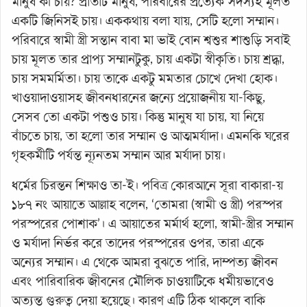
মানুষ কী চায়? প্রতিটি মানুষ, পরিবারের প্রত্যেক সদস্যই মূলত
একটি জিনিসই চায়। এককথায় বলা যায়, সেটি হলো সম্মান।
পরিবারে স্বামী স্ত্রী সন্তান বাবা মা ভাই বোন শ্বশুর শাশুড়ি সবাই
চায় মূলত তার প্রাপ্য সম্মানটুকু, চায় একটা স্বীকৃতি। চায় শ্রদ্ধা,
চায় সমমর্মিতা। চায় তাকে একটু মমতার চোখে দেখা হোক।
খাওয়াদাওয়াসহ জীবনধারনের জন্যে প্রয়োজনীয় যা-কিছু,
সেসব তো একটা পশুও চায়। কিন্তু মানুষ যা চায়, যা নিয়ে
বাঁচতে চায়, তা হলো তার সম্মান ও আত্মমর্যাদা। এমনকি ঘরের
গৃহকর্মীটি পর্যন্ত ন্যূনতম সম্মান আর মর্যাদা চায়।
ধর্মের চিরন্তন শিক্ষাও তা-ই। পবিত্র কোরআনে সূরা বাকারা-য়
১৮৭ নং আয়াতে আল্লাহ বলেন, ‘তোমরা (স্বামী ও স্ত্রী) পরস্পর
পরস্পরের পোশাক’। এ আয়াতের মর্মার্থ হলো, স্বামী-স্ত্রীর সম্মান
ও মর্যাদা নির্ভর করে তাদের পরস্পরের ওপর, তারা একে
অন্যের সম্মান। এ থেকে আমরা বুঝতে পারি, দাম্পত্য জীবন
এবং পারিবারিক জীবনের মৌলিক চাওয়াটিকে ধর্মীয়ভাবেও
অত্যন্ত গুরুত্ব দেয়া হয়েছে। কারণ এটি ঠিক থাকলে বাকি