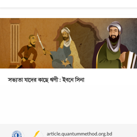
সভ্যতা যাদের কাছে ঋণী : ইবনে সিনা
আমি একটা গরু , আমাকে তোমরা জবাই করো পারস্যের রাজকুমার।
অদ্ভুত এক রোগ হলো তার। মানুষ নয়, নিজেকে একটা গরু ভাবতে শুরু
করল সে! খাওয়াদাওয়া পুরোপুরি
...
article.quantummethod.org.bd