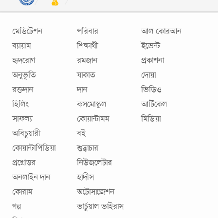
মেডিটেশন
পরিবার
আল কোরআন
ব্যায়াম
শিক্ষার্থী
ইভেন্ট
হৃদরোগ
রমজান
প্রকাশনা
অনুভূতি
যাকাত
দোয়া
যত কৃতজ্ঞতা তত সুস্থ তত সুখী
রক্তদান
দান
ভিডিও
হিলিং
কসমোস্কুল
আর্টিকেল
জঙ্গলে হারিয়ে গেছেন এক শিকারি। হরিণের পেছনে ছুটতে গিয়ে দিক
সাফল্য
কোয়ান্টামম
মিডিয়া
হারিয়ে ফেলেছেন। কোনোভাবেই কোনো দিশা দেখতে পারছেন না।
অবিচুয়ারী
বই
চারিদিকে বিশাল বৃক্ষরাজি, গভীর ঘন
...
কোয়ান্টাপিডিয়া
শুদ্ধাচার
প্রশ্নোত্তর
নিউজলেটার
অনলাইন দান
হাদীস
কোরাম
অটোসাজেশন
গল্প
ভার্চুয়াল ভাইরাস