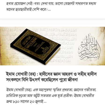
হবার প্রয়োজন নেই। বরং দেখা যায়, ভালো রেজাল্ট সাধারণত মধ্যম
মানের ছাত্রছাত্রীরাই বেশি করে।
...
ইমাম বোখারী (রহ) : হাদীসের জ্ঞান আহরণ ও সহীহ হাদীস
সংকলনে যিনি উৎসর্গ করেছিলেন পুরো জীবন!
ইমাম বোখারী (রহ), এক মহাপুরুষ! স্মৃতির প্রখরতা, জ্ঞানের গভীরতা,
চারিত্রিক দৃঢ়তা আর অটুট সততার এক মূর্ত প্রতীক। ইমাম বোখারীর
জন্ম ৮১০ সালের ২০ জুলাই
...