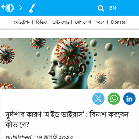
BN
মেডিটেশন
|
ভিডিও
|
ডাউনলোড
|
যোগাযোগ
|
আরো
|
Donate
দুর্দশার কারণ ‘মাইন্ড ভাইরাস’ : বিনাশ করবেন
কীভাবে?
published : ১৭ জুলাই ২০২৫