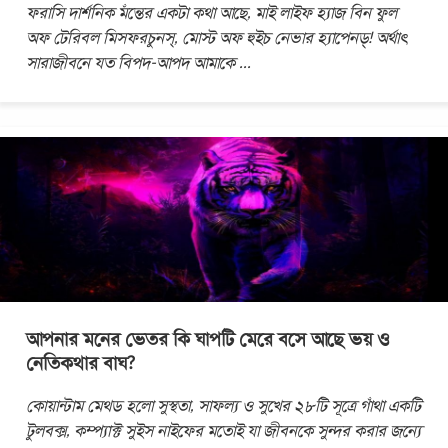
ফরাসি দার্শনিক মঁন্তের একটা কথা আছে, মাই লাইফ হ্যাজ বিন ফুল
অফ টেরিবল মিসফরচুনস্, মোস্ট অফ হুইচ নেভার হ্যাপেনড্! অর্থাৎ
সারাজীবনে যত বিপদ-আপদ আমাকে
...
আপনার মনের ভেতর কি ঘাপটি মেরে বসে আছে ভয় ও
নেতিকথার বাঘ?
কোয়ান্টাম মেথড হলো সুস্থতা, সাফল্য ও সুখের ২৮টি সূত্রে গাঁথা একটি
টুলবক্স, কম্প্যাক্ট সুইস নাইফের মতোই যা জীবনকে সুন্দর করার জন্যে