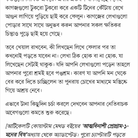
কাগজগুলো টুকরো টুকরো করে একটি টিনের কৌটায় রেখে
আগুন লাগিয়ে পুড়িয়ে ছাই করে ফেলুন। কাগজের লেখাগুলো
পোড়ার সাথে সাথে অনুভব করুন আপনার সকল ক্ষতিকর
চিন্তাও পুড়ে ছাই হয়ে গেছে।
তবে খেয়াল রাখবেন, কী লিখছেন লিখে ফেলার পর তা
কখনোই পড়তে যাবেন না। লেখা ঠিক হোক বা না হোক, যা
লিখেছেন সেটাই থাকুক। যদি আপনি লেখাগুলো পড়েন তাহলে
আপনার পুরো শ্রমই হবে পণ্ডশ্রম। কারণ যা আপনি মন থেকে
বের করে দিতে চাচ্ছিলেন তা পুনরায় চোখের মাধ্যমে মস্তিষ্কে
গিয়ে আশ্রয় নেবে।
এভাবে টানা কিছুদিন চর্চা করলে দেখবেন আপনার নেতিবাচক
আবেগগুলো কমতে শুরু করেছে।
[আর্টিকেলটি কোয়ান্টাম মেথড বইয়ের ‘
আত্মবিনাশী প্রোগ্রাম-১-
মনের বিষ’
অধ্যায় থেকে অ্যাডাপ্টেড। পুরো চ্যাপ্টারটি পড়তে