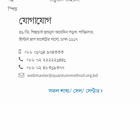
স্পিচ
যোগাযোগ
৩১/ভি, শিল্পাচার্য জয়নুল আবেদিন সড়ক, শান্তিনগর,
(ইস্টার্ন প্লাস মার্কেটের পাশে), ঢাকা-১২১৭
ব্যক্তিত্ব উন্নয়নে ৬টি পদক্ষেপ
+৮৮ ০১৭১৪ ৯৭৪৩৩৩
+৮৮ ০২ ২২২২২১৪৪১
আমরা সবসময় নিজেকে অন্যের চেয়ে বুদ্ধিমান, যোগ্য ও শ্রেষ্ঠ হিসেবে
+৮৮ ০২ ৪৮৩১৯৩৭৭
তুলে ধরার জন্যে সচেষ্ট থাকি। কারণ বর্তমান যুগ হচ্ছে প্রতিদ্বন্দ্বিতার
webmaster@quantummethod.org.bd
যুগ,
...
সকল শাখা/ সেল/ সেন্টার