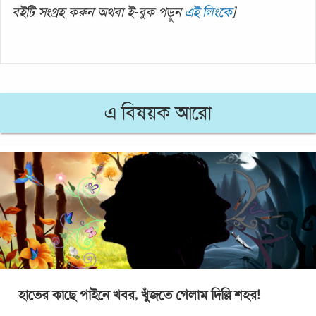
বইটি সংগ্রহ করুন অথবা ই-বুক পড়ুন
এই লিংকে
]
এ বিষয়ক আরো
হাতের কাছে পাইনে খবর, খুঁজতে গেলাম দিল্লি শহর!