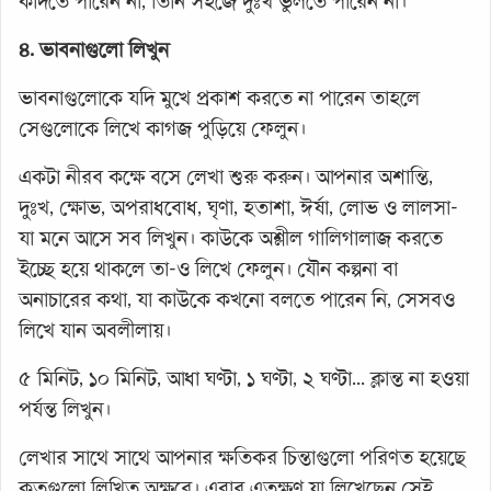
কাঁদতে পারেন না, তিনি সহজে দুঃখ ভুলতে পারেন না।
৪. ভাবনাগুলো লিখুন
ভাবনাগুলোকে যদি মুখে প্রকাশ করতে না পারেন তাহলে
সেগুলোকে লিখে কাগজ পুড়িয়ে ফেলুন।
একটা নীরব কক্ষে বসে লেখা শুরু করুন। আপনার অশান্তি,
দুঃখ, ক্ষোভ, অপরাধবোধ, ঘৃণা, হতাশা, ঈর্ষা, লোভ ও লালসা-
যা মনে আসে সব লিখুন। কাউকে অশ্লীল গালিগালাজ করতে
ইচ্ছে হয়ে থাকলে তা-ও লিখে ফেলুন। যৌন কল্পনা বা
অনাচারের কথা, যা কাউকে কখনো বলতে পারেন নি, সেসবও
লিখে যান অবলীলায়।
৫ মিনিট, ১০ মিনিট, আধা ঘণ্টা, ১ ঘণ্টা, ২ ঘণ্টা... ক্লান্ত না হওয়া
পর্যন্ত লিখুন।
লেখার সাথে সাথে আপনার ক্ষতিকর চিন্তাগুলো পরিণত হয়েছে
কতগুলো লিখিত অক্ষরে। এবার এতক্ষণ যা লিখেছেন সেই