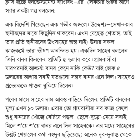
ক্লাস হচ্ছে ইনভেস্টমেন্ট ব্যাংকিং–এর। লেকচার শুরুর আগে
স্যার একটা গল্প বললেন:
এক বিদেশি গিয়েছেন এক গভীর জঙ্গলে। উদ্দেশ্য—সেখানকার
স্থানীয়দের মাঝে কিছুদিন থাকবেন। এখন যেহেতু শেতাঙ্গ, তাই
তার প্রতি স্থানীয়দের উৎসাহের অন্ত নাই। উনার সকল
কাজকর্মে তারা ভীষণ আনন্দিত হয়। একদিন সাহেব বললেন
তিনি বানর কিনবেন, প্রতিটি ৫ ডলার করে। গ্রামবাসীরা
যারপরনাই আশ্চর্য! বানর কেনে নাকি কেউ? যাই হোক ৫
ডলারের আশায় সবাই যতগুলো সম্ভব বানর এনে দিল। সাহেবও
প্রত্যেককে পাওনা বুঝিয়ে দিলেন।
পরের মাসে সাহেব দাম আরও বাড়িয়ে দিলেন, প্রতিটি বানরের
মূল্য এখন ১০ ডলার। এবার তো গ্রামবাসীরা সব কাজ ফেলে
শুধু বানরের খোঁজে বেরিয়ে পড়ল। ছেলে-বুড়ো-মেয়ে সবাই
মিলে শ’য়ে শ’য়ে বানর এনে দিল সাহেবকে। এর মধ্যে সাহেবের
উদ্ভট খেয়ালের কথা বহুদূর ছড়িয়েছে; অনেক দূর-দূরান্ত থেকে