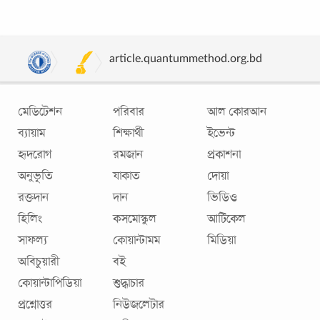
article.quantummethod.org.bd
মেডিটেশন
পরিবার
আল কোরআন
ব্যায়াম
শিক্ষার্থী
ইভেন্ট
হৃদরোগ
রমজান
প্রকাশনা
অনুভূতি
যাকাত
দোয়া
স্বাধীন পেশার স্বাধীনতা
রক্তদান
দান
ভিডিও
আসলে স্বাধীন পেশা হচ্ছে সেই পেশা যেখানে আপনি নিজেই উদ্যোক্তা।
হিলিং
কসমোস্কুল
আর্টিকেল
আপনার নিজের উদ্যমের উপর নির্ভর করবে আপনার পরিচিতি, আয়,
সাফল্য
কোয়ান্টামম
মিডিয়া
সম্মান সবকিছু। যেমন: ব্যবসা,
...
অবিচুয়ারী
বই
কোয়ান্টাপিডিয়া
শুদ্ধাচার
প্রশ্নোত্তর
নিউজলেটার