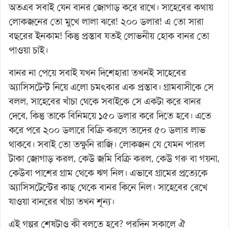
অতএব সবাই যেন বানর জোগাড় করে রাখে। সাহেবের কথায়
লোকজনের তো মুখে লালা ঝরে! ২০০ ডলার! এ তো সারা
বছরের ইনকাম! কিন্তু প্রস্তাব যতই লোভনীয় হোক বানর তো
পাওয়া চাই।
বানর না পেয়ে সবাই যখন দিশেহারা তখনই সাহেবের
অ্যাসিসটেন্ট নিয়ে এলো চমৎকার এক প্রস্তাব। গ্রামবাসীকে সে
বলল, সাহেবের খাঁচা থেকে সবাইকে সে একটা করে বানর
দেবে, কিন্তু তাকে বিনিময়ে ১৫০ ডলার করে দিতে হবে। এতে
করে পরে ২০০ ডলারে বিক্রি করলে তাদের ৫০ ডলার লাভ
থাকবে। সবাই তো তক্ষুনি রাজি। লোকজন যে যেমন পারল
টাকা জোগাড় করল, কেউ জমি বিক্রি করল, কেউ গরু বা গয়না,
কেউবা পাশের গ্রাম থেকে ঋণ নিল। এভাবে গ্রামের প্রত্যেকে
অ্যাসিসটেন্টের কাছ থেকে বানর কিনে নিল। সাহেবের রেখে
যাওয়া বানরের খাঁচা তখন শূন্য।
এই গল্পর শেষটাও কী বলতে হবে? পরদিন সকালে ঐ