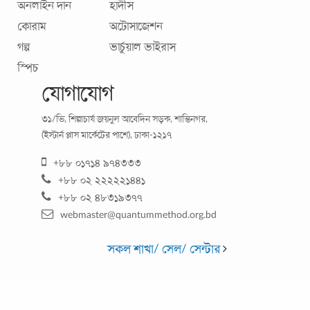
অনলাইন দান
হাদীস
কোরাম
অটোসাজেশন
গল্প
ভার্চুয়াল ভাইরাস
স্পিচ
যোগাযোগ
৩১/ভি, শিল্পাচার্য জয়নুল আবেদিন সড়ক, শান্তিনগর,
পেশার বিড়ম্বনা ১ : ‘শিক্ষকতা ইন বাংলিশ মিডিয়াম’
(ইস্টার্ন প্লাস মার্কেটের পাশে), ঢাকা-১২১৭
খুচরা শয়তান মন্ত্রণা দিচ্ছে- সিনিয়র ক্লাসে উঠলে প্রথমেই চিরুনি
+৮৮ ০১৭১৪ ৯৭৪৩৩৩
হারিয়ে ফেলতে হবে এটাই নিয়ম! কপাল যদি দেখা যায় তো সাড়ে-
+৮৮ ০২ ২২২২২১৪৪১
সর্বনাশ, চোখও দেখা না গেলে
...
+৮৮ ০২ ৪৮৩১৯৩৭৭
webmaster@quantummethod.org.bd
সকল শাখা/ সেল/ সেন্টার