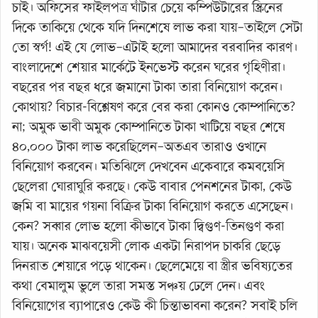
চাই। অফিসের ফাইলপত্র ঘাঁটার চেয়ে কম্পিউটারের স্ক্রিনের
দিকে তাকিয়ে থেকে যদি দিনশেষে লাভ করা যায়–তাইলে সেটা
তো স্বর্গ! এই যে লোভ–এটাই হলো আমাদের বরবাদির কারণ।
বাংলাদেশে শেয়ার মার্কেটে ইনভেস্ট করেন ঘরের গৃহিণীরা।
বছরের পর বছর ধরে জমানো টাকা তারা বিনিয়োগ করেন।
কোথায়? বিচার-বিশ্লেষণ করে বের করা কোনও কোম্পানিতে?
না; অমুক ভাবী অমুক কোম্পানিতে টাকা খাটিয়ে বছর শেষে
৪০,০০০ টাকা লাভ করেছিলেন–অতএব তারাও ওখানে
বিনিয়োগ করবেন। মতিঝিলে দেখবেন একেবারে কমবয়েসি
ছেলেরা ঘোরাঘুরি করছে। কেউ বাবার পেনশনের টাকা, কেউ
জমি বা মায়ের গয়না বিক্রির টাকা বিনিয়োগ করতে এসেছেন।
কেন? সব্বার লোভ হলো কীভাবে টাকা দ্বিগুণ-তিনগুণ করা
যায়। অনেক মাঝবয়েসী লোক একটা নিরাপদ চাকরি ছেড়ে
দিনরাত শেয়ারে পড়ে থাকেন। ছেলেমেয়ে বা স্ত্রীর ভবিষ্যতের
কথা বেমালুম ভুলে তারা সমস্ত সঞ্চয় ঢেলে দেন। এবং
বিনিয়োগের ব্যাপারেও কেউ কী চিন্তাভাবনা করেন? সবাই চলি