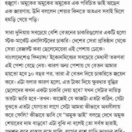
হুজুগে। অমুকের অমুকের অমুকের এক পরিচিত ভাই আছেন
এক জায়গায়, উনি বললেন শেয়ার কিনতে অতএব সবাই মিলে
হুমড়ি খেয়ে পড়ি।
সারা দুনিয়ায় সবচেয়ে বেশি বেতনের চাকরিগুলোর একটি হলো
স্টক-মার্কেট এনালিস্টদের চাকরি। দেশের সেরা প্রতিষ্ঠান থেকে
সেরা রেজাল্ট করা ছেলেমেয়েরা এই পেশায় ঢোকে।
বাংলাদেশেও ফিন্যান্স/ ইকোনমিক্সের সবচেয়ে মেধাবী তরুণরা
এই পেশা বেছে নেয়। কারণ অন্য পেশায় যে বেতন আমার
হয়তো হবে ১০ বছর পর, তারা ঐ বেতন নিয়ে চাকরিতে জয়েন
করে। এটা বলার কারণ হলো, এত টাকা দিয়ে ক্ষুরধার বুদ্ধির
ছেলেদের কখন একটা চাকরি দেয়া হবে? যখন সেটার দায়িত্ব
ততটা ভারি হবে–তখন। কাজেই যে কাজটা এতটা কঠিন, যেটা
বুঝতে এতটা যোগ্যতা লাগে সেটা আমরা কীভাবে অবলীলায়
করে ফেলি? কীভাবে ভাবি যে “অমুক ভাই” বলছে দেখে অমুক
শেয়ারের দাম বাড়বে? এটা বুঝি না বলেই তো সর্বস্ব হারাই,
অনশন করে রাস্তায় বসে থাকি, রাগের বশে গাড়ি ভাঙচুর করি–