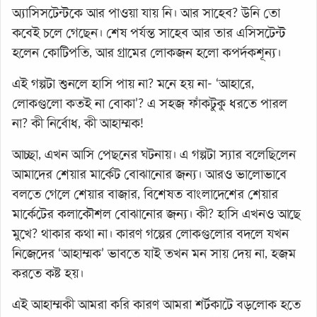
অ্যাসিসটেন্টকে আর পাওয়া যায় নি। আর সাহেব? উনি তো
কবেই চলে গেছেন। শেষ পর্যন্ত সাহেব আর তার এসিসটেন্ট
হলেন কোটিপতি, আর গ্রামের লোকজন হলো কপর্দকশূন্য।
এই গল্পটা শুনলে হাসি পায় না? মনে হয় না- ‘আহারে,
লোকগুলো কতই না বোকা’? এ সহজ ফাঁকটুকু ধরতে পারল
না? কী নির্বোধ, কী আহাম্মক!
আচ্ছা, এখন আসি পেছনের ঘটনায়। এ গল্পটা স্যার বলেছিলেন
আমাদের শেয়ার মার্কেট বোঝানোর জন্য। আরও ভালোভাবে
বলতে গেলে শেয়ার বাজার, বিশেষত বাংলাদেশের শেয়ার
মার্কেটের কলাকৌশল বোঝানোর জন্য। কী? হাসি এখনও আছে
মুখে? থাকার কথা না। কারণ গল্পের লোকগুলোর বদলে যখন
নিজেদের ‘আহাম্মক’ ভাবতে যাই তখন মন সায় দেয় না, হজম
করতে কষ্ট হয়।
এই আহাম্মকী আমরা করি কারণ আমরা শর্টকাটে বড়লোক হতে