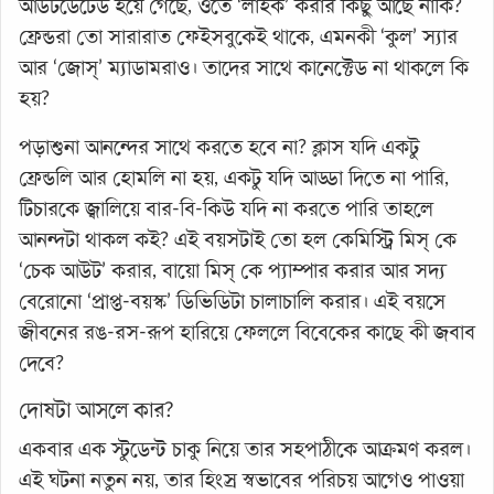
আউটডেটেড হয়ে গেছে, ওতে ‘লাইক’ করার কিছু আছে নাকি?
ফ্রেন্ডরা তো সারারাত ফেইসবুকেই থাকে, এমনকী ‘কুল’ স্যার
আর ‘জোস্’ ম্যাডামরাও। তাদের সাথে কানেক্টেড না থাকলে কি
হয়?
পড়াশুনা আনন্দের সাথে করতে হবে না? ক্লাস যদি একটু
ফ্রেন্ডলি আর হোমলি না হয়, একটু যদি আড্ডা দিতে না পারি,
টিচারকে জ্বালিয়ে বার-বি-কিউ যদি না করতে পারি তাহলে
আনন্দটা থাকল কই? এই বয়সটাই তো হল কেমিস্ট্রি মিস্ কে
‘চেক আউট’ করার, বায়ো মিস্ কে প্যাম্পার করার আর সদ্য
বেরোনো ‘প্রাপ্ত-বয়স্ক’ ডিভিডিটা চালাচালি করার। এই বয়সে
জীবনের রঙ-রস-রূপ হারিয়ে ফেললে বিবেকের কাছে কী জবাব
দেবে?
দোষটা আসলে কার?
একবার এক স্টুডেন্ট চাকু নিয়ে তার সহপাঠীকে আক্রমণ করল।
এই ঘটনা নতুন নয়, তার হিংস্র স্বভাবের পরিচয় আগেও পাওয়া