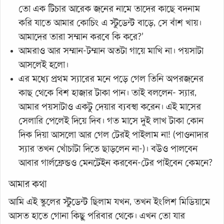
তো এক টিচার আরেক জনের নামে তাদের কাছে বদনাম
করি যাতে আমার কোচিং এ স্টুডেন্ট বাড়ে, সে বাঁশ খায়।
আমাদের তারা সম্মান করবে কি করে?’
আমরাও আর সম্মান-টম্মান অতটা গায়ে মাখি না। পয়সাটা
আসলেই হলো।
এর মধ্যে প্রথম স্যারের মনে পড়ে গেল তিনি অপরজনের
কাছ থেকে বিশ হাজার টাকা পান। তাই বললেন- স্যার,
আমার পয়সাটাও একটু দেয়ার ব্যবস্থা করেন। এই মাসের
সেলারি পেলেই দিয়ে দিব। গত মাসে দুই লাখ টাকা কোন
দিক দিয়া আসলো আর গেল টেরই পাইলাম না! (পাওনাদার
স্যার তখন খোঁচাটা দিতে ছাড়লেন না-)। বউও পালবেন
আবার গার্লফ্রেন্ডও মেনটেইন করবেন-টের পাইবেন কেমনে?
আমার কথা
আমি এই স্কুলের স্টুডেন্ট ছিলাম যখন, তখন ইংলিশ মিডিয়ামে
আসত হাতে গোনা কিছু পরিবার থেকে। এখন তো যার