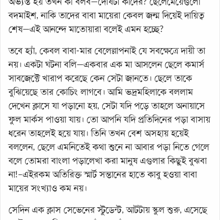
অভ্যস্ত হয় তখন কী বলব—দোষটা কাদের? ছেলেমেয়েগুলো
বদমাইশ, নাকি তাদের বাবা মায়েরা কেবল জন্ম দিয়েই দায়িত্ব
শেষ—এই আনন্দে মাতোয়ারা বলেই এমন হচ্ছে?
তবে হ্যাঁ, কেবল বাবা-মার বেলেল্লাপনাই যে সবক্ষেত্রে দায়ী তা
নয়। একটা ঘটনা বলি—একবার এক মা আসলেন ছেলে কমার্স
সাবজেক্টে খারাপ করেছে কেন সেটা জানতে। ছেলে তাকে
বুঝিয়েছে তার কোচিং লাগবে। আমি ভদ্রমহিলাকে বললাম
দেখেন ক্লাসে যা পড়ানো হয়, সেটা যদি পড়ে তাহলে অনায়াসে
ফুল মার্কস পাওয়া যায়। তো আপনি যদি প্রতিদিনের পড়া বাসায়
ধরেন তাহলেই হয়ে যায়। তিনি তখন বেশ অসহায় হয়েই
বললেন, ছেলে এমনিতেই কথা শুনে না আবার পড়া নিতে গেলে
বলে তোমরা বাংলা পড়ালেখা করা মানুষ এগুলার কিছুই বুঝবা
না!–এইরকম অতিরিক্ত স্মার্ট সন্তানের হাতে কাবু হওয়া বাবা
মায়ের সংখ্যাও কম নয়।
সেদিন এক ক্লাস সেভেনের স্টুডেন্ট, আটটায় স্কুল শুরু, এসেছে