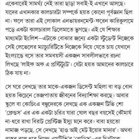
একেবারেই সামর্থ্য নেই তারা ছাড়া সবাই-ই এখানে আসছে।
যাদের এখানকার কালচারটা সম্পর্কে হয়ত কোনো পূর্বজ্ঞান ছিল
না। ফলে তারা এই লোকাল এনভায়রনমেন্ট-ফরেন কারিকুলামে
পড়ে একটা কালচারাল ডিলেমাতে ভুগছে। এই যে শিক্ষার
মাধ্যমটা ইংলিশ—এটাকে বোঝার জন্যে একটা স্টুডেন্ট নিজেকে
সেই লেভেলের ম্যাচ্যুরিটিতে নিজেকে নিয়ে যেতে চায় যেখানে
ইংল্যান্ডে বসে তার সমবয়সী একজন সাবলীলভাবে রচনা
লিখছে ‘লাইফ অফ এ প্রস্টিট্যুট’। যেটা হয়ত আমাদের কালচারে
ঠিক যায় না।
সে ঘরে দেখছে তার মাকে-একজন ডিসেন্ট মহিলা বা বড় বোন
হয়ত কিচেনে তেজপাতায় জীবনের বিদ্যাশিক্ষা করছে। আবার
স্কুলে বা কোচিংএ বন্ধুদেরকে দেখছে এক একজন টিভি শো
‘ফ্রেন্ডস’ এর এক একটা চরিত্র যারা ষোল বছর বয়সেই কৌমার্য
না-ধরে রাখা বিরাট প্রেস্টিজ ইস্যু মনে করে। বাবা হয়তো
নামাজ পড়ছে, সে দেখছে ‘হাও আই মেট ইয়োর মাদার’। অথবা
বাস্তব বলে ধরে নিচ্ছে এমটিভি’র ‘রোডিস্’–এর চিত্রটাকে,