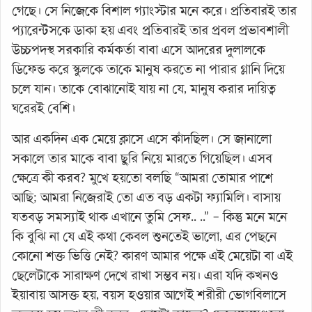
গেছে। সে নিজেকে বিশাল গ্যাংস্টার মনে করে। প্রতিবারই তার
প্যারেন্টসকে ডাকা হয় এবং প্রতিবারই তার প্রবল প্রভাবশালী
উচ্চপদস্থ সরকারি কর্মকর্তা বাবা এসে আদরের দুলালকে
ডিফেন্ড করে স্কুলকে তাকে মানুষ করতে না পারার গ্লানি দিয়ে
চলে যান। তাকে বোঝানোই যায় না যে, মানুষ করার দায়িত্ব
ঘরেরই বেশি।
আর একদিন এক মেয়ে ক্লাসে এসে কাঁদছিল। সে জানালো
সকালে তার মাকে বাবা ছুরি নিয়ে মারতে গিয়েছিল। এসব
ক্ষেত্রে কী করব? মুখে হয়তো বলছি “আমরা তোমার পাশে
আছি; আমরা নিজেরাই তো এত বড় একটা ফ্যামিলি। বাসায়
যতবড় সমস্যাই থাক এখানে তুমি সেফ.. ..” – কিন্তু মনে মনে
কি বুঝি না যে এই কথা কেবল শুনতেই ভালো, এর পেছনে
কোনো শক্ত ভিত্তি নেই? কারণ আমার পক্ষে এই মেয়েটা বা এই
ছেলেটাকে সারাক্ষণ দেখে রাখা সম্ভব নয়। এরা যদি কখনও
ইয়াবায় আসক্ত হয়, বয়স হওয়ার আগেই শরীরী ভোগবিলাসে