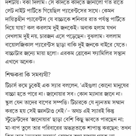
দশটায়। বকা দিলাম। সে কাঁদতে কাঁদতে জানালো গত রাতে
লেট নাইট পার্টিতে গিয়েছিল প্যারেন্টসের সাথে। কেমন
দায়িত্বহীন প্যারেন্টস যে বাচ্চাকে শনিবার রাত পর্যন্ত পার্টিতে
নিয়ে যায়? কল করলাম দুই জনকেই। অবাক হলাম যখন
দেখলাম দুই নয়, চারজন এসে পড়েছেন। বুঝলাম। বললাম
বায়োলজিকাল প্যারেন্টস ছাড়া বাকি দুই জনকে বাইরে যেতে।
বাচ্চাটার জন্যে মায়া হলো। এরকম ব্রোকেন ফ্যামিলির সন্তান
এখানে অনেক।
শিক্ষকরা কি সমব্যথী?
টিচার্স রুমে ঢুকেই এক স্যার বললেন, ‘এইগুলা কোনো মানুষের
বাচ্চা হতে পারে না। জানোয়ার সব। কোন ম্যানার জানে না।
স্কুল যেন তাদের বাপের সম্পত্তি। টিচারকে যে ন্যূনতম সম্মান
করতে হয় সেই জ্ঞানটাও নেই।’– অথচ এই স্যারই কিন্তু
স্টুডেন্টদের ‘জানোয়ার’ ছাড়া বেশি কিছু ভাবতে পারছেন না;
মা-বাপ তুলে তার পরিবারের অভদ্রতাকে শাপান্ত করছেন; তখন