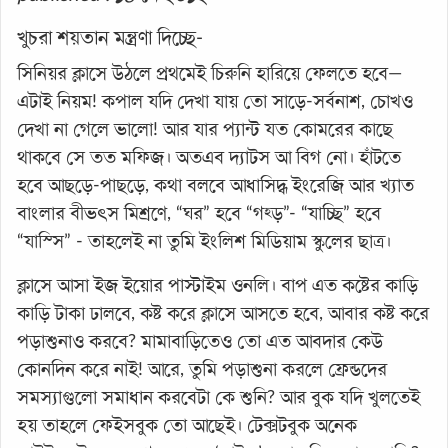
খুচরা শয়তান মন্ত্রণা দিচ্ছে-
সিনিয়র ক্লাসে উঠলে প্রথমেই চিরুনি হারিয়ে ফেলতে হবে—
এটাই নিয়ম! কপাল যদি দেখা যায় তো সাড়ে-সর্বনাশ, চোখও
দেখা না গেলে ভালো! আর যার প্যান্ট যত কোমরের কাছে
থাকবে সে তত মফিজ। অতএব দ্যাটস আ বিগ নো। হাঁটতে
হবে আছড়ে-পাছড়ে, কথা বলবে আধাসিদ্ধ ইংরেজি আর খ্যাত
বাংলার বীভৎস মিশ্রণে, “ঘর” হবে “গহ্ড়”- “যাচ্ছি” হবে
“যাস্সি” - তাহলেই না তুমি ইংলিশ মিডিয়াম স্কুলের ছাত্র।
ক্লাসে আসা ইজ ইয়োর পাস্টাইম ওনলি। বাপ এত কষ্টের কাড়ি
কাড়ি টাকা ঢালবে, কষ্ট করে ক্লাসে আসতে হবে, আবার কষ্ট করে
পড়াশুনাও করবে? মামাবাড়িতেও তো এত আবদার কেউ
কোনদিন করে নাই! আরে, তুমি পড়াশুনা করলে ফ্রেন্ডদের
সমস্যাগুলো সমাধান করবেটা কে শুনি? আর বুক যদি খুলতেই
হয় তাহলে ফেইসবুক তো আছেই। টেক্সটবুক অনেক