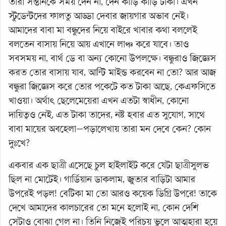
তারা সন্তানকে সময় দেন না, দেন কাড়ি কাড়ি টাকা। এখন
স্টুডেন্টদের ফালতু আড্ডা দেবার জায়গার অভাব নেই।
আমাদের বাবা মা বন্ধুদের নিয়ে বাইরে খাবার কথা বললেই
বলতেন বাসায় নিয়ে আয় এখানে লাঞ্চ করে যাবে। তাও
সবসময় না, বার্থ ডে বা অন্য কোনো উপলক্ষে। বন্ধুরাও জিজ্ঞেস
করত তোর বাসায় যাব, আন্টি মাইন্ড করবেন না তো? আর আজ
বন্ধুরা জিজ্ঞেস করে তোর পকেটে কত টাকা আছে, কেএফসিতে
খাওয়া। অর্থাৎ ছেলেমেয়েরা এখন এতটা স্বাধীন, কোনো
দায়িত্বও নেই, এত টাকা তাদের, নষ্ট হবার এত সুযোগ, সাথে
বাবা মায়ের অবহেলা—পড়ালেখায় তারা মন দেবে কেন? কোন
দুঃখে?
একবার এক ছাত্রী এসেছে চুল হাইলাইট করে যেটা ছাত্রীসুলভ
ছিল না মোটেই। গার্ডিয়ান ডাকলাম, জুতার বাড়িটা আমার
উপরেই পড়ল! বেটিকা মা তো আরও কয়েক ডিগ্রি উপরে! তাকে
দেখে আমাদের কালচারের তো মনে হলোই না, কোন দেশি
সেটাও বোঝা গেল না। তিনি নিজেই পরিচয় ভুলে আত্মহারা হয়ে