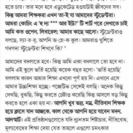
হতে চায়। তার মনে হবে এডুকেটেড হওয়াটাই জীবনের সব।
কিন্তু আমরা শিক্ষকরা এখন তা-ই যা আমাদের স্টুডেন্টরা।
আমরা কোচিং এ ‘হু দ্য *** আর ইউ?’ টি শার্ট পরে দেখাতে চাই
আমি কত ওপেন, লিবারেল; আমার কাছে আসো।
স্টুডেন্টরাও
বলছে, স্যা-র-র্, আপনি অ-ন্নে-ক কুল। আমরাও খুশিতে
গদগদ! স্টুডেন্টরা শিখবে কি? "
আমাদের বদলাতে হবে। কিন্তু আমি একা বদলালে তো হবে না।
আমি এই স্কুলে ভর্তি হয়েছি কয়েক বছর হলো। ‘ভর্তি হয়েছি’
বললাম কারন আমার শিক্ষা এখনো পূর্ণ হয় নি। এখানে এসে
আমার উচ্চশিক্ষা হচ্ছে। পজেটিভ সেন্সেই বলছি। অনেক কিছু
দেখছি, বুঝছি, কিছু করতে চেষ্টাও করেছি কিন্তু আসলে বড় কিছু
করতে হলে একা হয় না।
আপনি খুব ভদ্র, নম্র, নীতিবান শিক্ষক
হয়ে ক্লাসে যান আজকে, কাল থেকে আপনি হয়ে যাবেন মদন,
আনস্মার্ট।
এই প্রতিষ্ঠানগুলোতে যদি ন্যুনতম শিষ্টাচার, নীতিবোধ,
মূল্যবোধের শিক্ষা দেয়া যেত তাহলে এগুলো চমৎকার