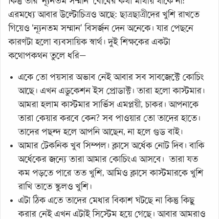
কিন্তু তার ‘ন্যূনতম সম্মান’ বোধের কথা মাথায় থাকে না!
এরমধ্যে আবার উল্টোচিত্রও আছে: ছাত্রছাত্রীদের খুশি রাখতে
গিয়েও ‘ন্যূনতম সম্মান’ বিসর্জন দেন অনেকে। যার পেছনে
কারণটা হলো ব্যবসায়িক স্বার্থ। দুই শিক্ষকের একটা
কথোপকথন তুলে ধরি—
একে তো পয়সার অভাব নেই আবার সব সাবজেক্টে কোচিং
আছে। এখন এডুকেশন ইস প্রোডাক্ট। তারা হলো কাস্টমার।
আমরা হলাম কাস্টমার সার্ভিস এমপ্লয়ী, চাকর। আপনাকে
তারা কেয়ার করবে কেন? সব পাওয়ার তো তাদের হাতে।
তাদের পছন্দ হলে আপনি আছেন, না হলে গুড বাই।
আমার টেকনিক খুব সিম্পল। ক্লাসে অর্ধেক নোট দিব। বাকি
অর্ধেকের জন্যে তারা আমার কোচিংএ আসবে। তারা যত
কম পড়তে পারে তত খুশি, আমিও ক্লাসে কাস্টমারকে খুশি
রাখি তাতে স্কুলও খুশি।
এটা ঠিক এতে তাদের মেধার বিকাশ ঘটছে না কিন্তু কিছু
করার নেই এখন এটাই সিস্টেম হয়ে গেছে। আবার আমরাও