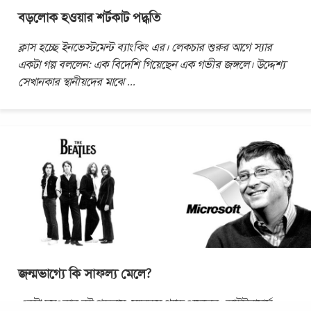
বড়লোক হওয়ার শর্টকাট পদ্ধতি
ক্লাস হচ্ছে ইনভেস্টমেন্ট ব্যাংকিং এর। লেকচার শুরুর আগে স্যার
একটা গল্প বললেন: এক বিদেশি গিয়েছেন এক গভীর জঙ্গলে। উদ্দেশ্য
সেখানকার স্থানীয়দের মাঝে
...
জন্মভাগ্যে কি সাফল্য মেলে?
একটা চমৎকার বই পড়লাম, ম্যলকম গ্ল্যাডওয়েলের। আউটলায়ার্স