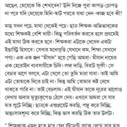
আছেন, মেয়েকে কি শেখাবেন? উনি নিজে পুরা কাপড়-চোপড়
না পরে যদি মেয়েকে মিনি-স্কার্ট পরতে বাধা দেন–কাজ হবে কী?
মাছ যখন পচে, মাথা থেকেই পচে। ছাত্র-শিক্ষক-অভিভাবকের
মধ্যে শিক্ষকই বেশি দায়ী। কিছু পরিবর্তন করতে হলে প্রথমেই
এই মাথা ঠিক করতে হবে। শিক্ষকরা এটাকে দেখেন একটা
ইন্ডাস্ট্রি হিসাবে। সেবার মনোবৃত্তি যেখানে কম, শিক্ষা যেখানে
পণ্য। এক এক জন “মীযান” হয়ে গেছি আমরা। মীযান নামের
এক হেরোইন ব্যবসায়ীকে চিনি। লম্বা দাড়ি, বিরাট সূফী। সে
বেচার আগে বলবে, এটা খেলে তো তুমি মারা যাবা। তাই আমি
এটা তোমাকে দিতে চাই না। কিন্তু আমি তোমার কষ্ট দেখে
থাকতে পারি না। তাই বেচলাম। এই মীযান তাকে নূরের আলোও
দেখায় আবার মৃত্যুকূপেও ঠেলে দেয়। এখানে আমরা যে যার
মত লুটে নিচ্ছি। ছাত্রকে এক্সপ্লয়েট করছি, পঙ্গু করে দিচ্ছি,
অন্তঃসারশূন্য করে দিচ্ছি, কিন্তু ভাব করছি ঠিক তার উলটা।
" শিক্ষককে এমন হতে হবে যেন স্টুডেন্ট তাকে দেখে তার মত