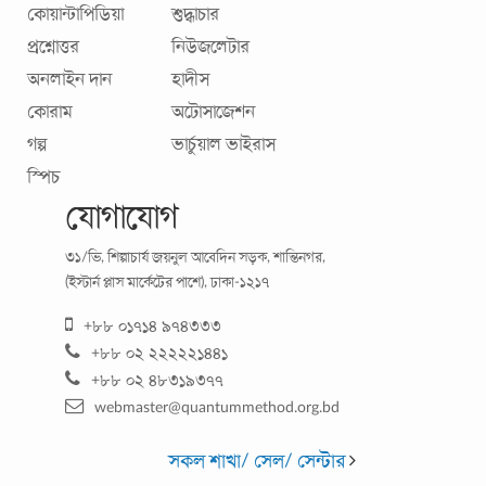
কোয়ান্টাপিডিয়া
শুদ্ধাচার
প্রশ্নোত্তর
নিউজলেটার
অনলাইন দান
হাদীস
কোরাম
অটোসাজেশন
গল্প
ভার্চুয়াল ভাইরাস
স্পিচ
যোগাযোগ
নারীজীবন এবং একজন আমি
৩১/ভি, শিল্পাচার্য জয়নুল আবেদিন সড়ক, শান্তিনগর,
(ইস্টার্ন প্লাস মার্কেটের পাশে), ঢাকা-১২১৭
একটা সফল পুরুষের পেছনে যেমন একটা নারীর হাত থাকে, তেমনি
+৮৮ ০১৭১৪ ৯৭৪৩৩৩
একটা ব্যর্থ নারীর পেছনেও একটা নারীরই ভূমিকা থাকে কথাটা
+৮৮ ০২ ২২২২২১৪৪১
বলেছিলেন আমার শাশুড়ি, যেদিন ঘর করতে
...
+৮৮ ০২ ৪৮৩১৯৩৭৭
webmaster@quantummethod.org.bd
সকল শাখা/ সেল/ সেন্টার