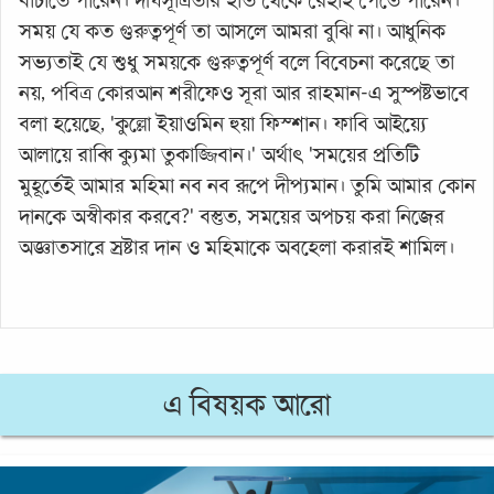
বাঁচাতে পারেন। দীর্ঘসূত্রিতার হাত থেকে রেহাই পেতে পারেন।
সময় যে কত গুরুত্বপূর্ণ তা আসলে আমরা বুঝি না। আধুনিক
সভ্যতাই যে শুধু সময়কে গুরুত্বপূর্ণ বলে বিবেচনা করেছে তা
নয়, পবিত্র কোরআন শরীফেও সূরা আর রাহমান-এ সুস্পষ্টভাবে
বলা হয়েছে, 'কুল্লো ইয়াওমিন হুয়া ফিস্শান। ফাবি আইয়্যে
আলায়ে রাব্বি ক্যুমা তুকাজ্জিবান।' অর্থাৎ 'সময়ের প্রতিটি
মুহূর্তেই আমার মহিমা নব নব রূপে দীপ্যমান। তুমি আমার কোন
দানকে অস্বীকার করবে?' বস্তুত, সময়ের অপচয় করা নিজের
অজ্ঞাতসারে স্রষ্টার দান ও মহিমাকে অবহেলা করারই শামিল।
এ বিষয়ক আরো