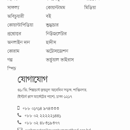
সময়ানুবর্তিতা। নিজের সময় নিজের নিয়ন্ত্রণ রাখতে না পারলে সময়ের
সাফল্য
কোয়ান্টামম
মিডিয়া
যেমন অপচয় হবে তেমনি আপনার
...
অবিচুয়ারী
বই
কোয়ান্টাপিডিয়া
শুদ্ধাচার
প্রশ্নোত্তর
নিউজলেটার
অনলাইন দান
হাদীস
কোরাম
অটোসাজেশন
গল্প
ভার্চুয়াল ভাইরাস
স্পিচ
যোগাযোগ
নিরাপদ ব্যথানাশক শিথিলায়ন
৩১/ভি, শিল্পাচার্য জয়নুল আবেদিন সড়ক, শান্তিনগর,
(ইস্টার্ন প্লাস মার্কেটের পাশে), ঢাকা-১২১৭
নগর জীবনে কোনো বাসা পাওয়া যাবে না, যে বাসায় ব্যথানাশক ওষুধ
+৮৮ ০১৭১৪ ৯৭৪৩৩৩
বা পেইনকিলার নেই। নানা নামে নানা মোড়কে সযত্নে রাখা হয় এই
+৮৮ ০২ ২২২২২১৪৪১
ব্যথানাশক ট্যাবলেট। কোনোটা মাথা
...
+৮৮ ০২ ৪৮৩১৯৩৭৭