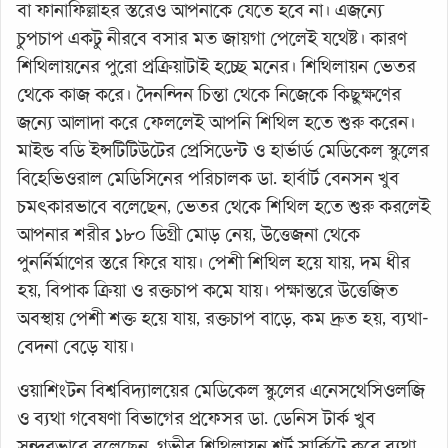
বা ফানাফিল্লাহর স্তরেও আপনাকে যেতে হবে না। এজন্যে
চুপচাপ একটু নীরবে বসার মত জায়গা পেলেই যথেষ্ট। কারণ
শিথিলায়নের পুরো প্রক্রিয়াটাই হচ্ছে মনের। শিথিলায়ন ভেতর
থেকে কাজ করে। দৈনন্দিন চিন্তা থেকে নিজেকে কিছুক্ষণের
জন্যে আলাদা করে ফেললেই আপনি শিথিল হতে শুরু করেন।
মাইন্ড বডি ইন্সটিটিউটের প্রেসিডেন্ট ও হার্ভার্ড মেডিকেল স্কুলের
বিহেভিওরাল মেডিসিনের পরিচালক ডা. হার্বার্ট বেনসন খুব
চমৎকারভাবে বলেছেন, ভেতর থেকে শিথিল হতে শুরু করলেই
আপনার শরীর ১৮০ ডিগ্রী মোড় নেয়, উত্তেজনা থেকে
পুনর্নির্মাণের স্তরে ফিরে যায়। পেশী শিথিল হয়ে যায়, দম ধীর
হয়, বিপাক ক্রিয়া ও রক্তচাপ কমে যায়। পক্ষান্তরে উত্তেজিত
অবস্থায় পেশী শক্ত হয়ে যায়, রক্তচাপ বাড়ে, কম দ্রুত হয়, ব্যথা-
বেদনা বেড়ে যায়।
ওয়াশিংটন বিশ্ববিদ্যালয়ের মেডিকেল স্কুলের এনেসথেসিওলজি
ও ব্যথা গবেষণা বিভাগের প্রফেসর ডা. ডেনিস টার্ক খুব
সুন্দরভাবে বলেছেন, গভীর শিথিলায়ন শর্ট সার্কিটে করে ব্যথা