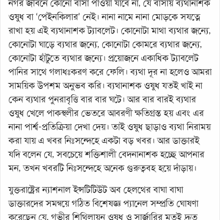
নগর জীবনে কোনো বাসা পাওয়া যাবে না, যে বাসায় ব্যথানাশক
ওষুধ বা ‘পেইনকিলার’ নেই। নানা নামে নানা মোড়কে সযত্নে
রাখা হয় এই ব্যথানাশক ট্যাবলেট। কোনোটা মাথা ব্যথার জন্যে,
কোনোটা ঘাড়ে ব্যথার জন্যে, কোনোটা কোমরে ব্যথার জন্যে,
কোনোটা হাঁটুতে ব্যথার জন্যে। প্রয়োজনে একাধিক ট্যাবলেট
পানির সাথে গলাধঃকরণ করে ফেলি। ব্যথা দূর না হলেও আমরা
সাময়িক উপশম অনুভব করি। ব্যথানাশক ওষুধ যতই খাই না
কেন ব্যথার পুনরাবৃত্তি বার বার ঘটে। আর বার বারই ব্যথার
ওষুধ খেলে পাকস্থলীর ভেতরে আবরণী ক্ষতিগ্রস্ত হয় এবং এর
নানা পার্শ্ব-প্রতিক্রিয়া দেখা দেয়। তাই ওষুধ ছাড়াও ব্যথা নিরাময়
করা যায় এ খবর নিঃসন্দেহে একটা বড় খবর। আর ডাক্তারই
যদি বলেন যে, সবচেয়ে শক্তিশালী বেদনানাশক হচ্ছে আপনার
মন, তখন খবরটি নিঃসন্দেহে অনেক গুরুত্ববহ হয়ে দাঁড়ায়।
যুক্তরাষ্ট্রের ন্যাশনাল ইন্সটিটিউট অব হেলথের বাঘা বাঘা
ডাক্তারদের সমন্বয়ে গঠিত বিশেষজ্ঞ প্যানেল সম্প্রতি ঘোষণা
করেছেন যে, গভীর শিথিলায়ন ওষুধ ও সার্জারির মতই দ্রুত