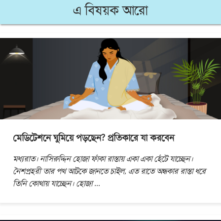
এ বিষয়ক আরো
মেডিটেশনে ঘুমিয়ে পড়ছেন? প্রতিকারে যা করবেন
মধ্যরাত। নাসিরুদ্দিন হোজা ফাঁকা রাস্তায় একা একা হেঁটে যাচ্ছেন।
নৈশপ্রহরী তার পথ আটকে জানতে চাইল, এত রাতে অন্ধকার রাস্তা ধরে
তিনি কোথায় যাচ্ছেন। হোজা
...