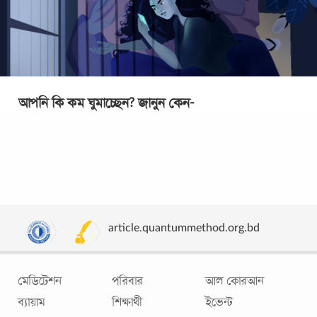
আপনি কি কম ঘুমাচ্ছেন? জানুন কেন-
আপনি কম ঘুমাচ্ছেন কি না তার একটা সহজ পরীক্ষা আপনি নিজেই
করতে পারেন। দুপুরের পর কোনো একটা সময় বিছানায় শুয়ে পড়ুন।
ডান হাতটা বিছানার বাইরে ছড়িয়ে দিয়ে
...
article.quantummethod.org.bd
মেডিটেশন
পরিবার
আল কোরআন
ব্যায়াম
শিক্ষার্থী
ইভেন্ট