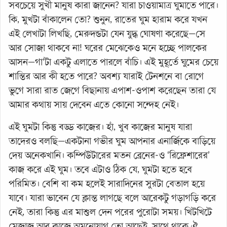
সবচেয়ে সুখী মানুষ কারা জানেন? যারা চাওয়ামাত্র ঘুমাতে পারে।
কি, মুখটা বাঁকালেন তো? শুনুন, রাতের ঘুম হারাম করে যখন
এই লেখাটা লিখছি, মেরুদন্ডটা যেন যুদ্ধ ঘোষণা করেছে—সে
আর সোজা থাকবে না! ঘরের মেঝেকেও মনে হচ্ছে পালকের
আসন—গা'টা একটু এলাতে পারলে বাঁচি। এই মুহূর্তে ঘুমের চেয়ে
শান্তির আর কী হতে পারে? অবশ্য যারাই টেনশনে বা রোগে
ভুগে সারা রাত জেগে বিছানায় এপাশ-ওপাশ করেছেন তারা যে
আমার কথায় সায় দেবেন এতে কোনো সন্দেহ নেই।
এই ঘুমটা কিন্তু বড্ড কাজের। হাঁ, খুব কাজের মানুষ যারা
তাদেরও বলছি—একটানা গভীর ঘুম আপনার এনার্জিকে বাড়িয়ে
দেয় অনেকখানি। কম্পিউটারের মতন ব্রেনের-ও ‘রিফ্রেশারের’
কাজ করে এই ঘুম। তবে এটাও ঠিক যে, ঘুমটা হতে হবে
পরিমিত। বেশি বা কম হলেই সারাদিনের সুরটা বেতাল হয়ে
যাবে। যারা ভাবেন যে ক্লান্ত লাগছে বলে আরেকটু গড়াগড়ি করে
নেই, তারা কিন্তু এর মাশুল দেন পরের পুরোটা সময়। খিটখিটে
মেজাজ আর কাজে অমনোযাগ তো আছেই, সাথে থাকে ঐ