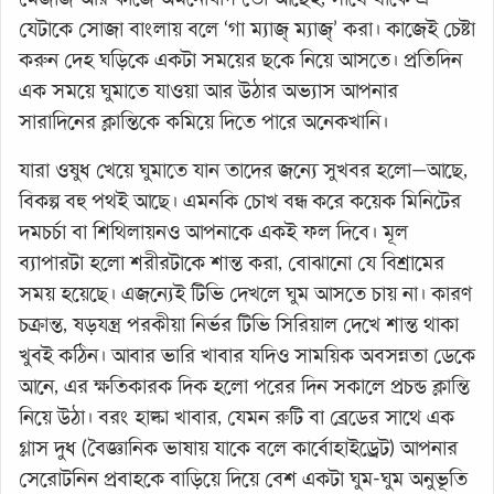
যেটাকে সোজা বাংলায় বলে ‘গা ম্যাজ্ ম্যাজ্’ করা। কাজেই চেষ্টা
করুন দেহ ঘড়িকে একটা সময়ের ছকে নিয়ে আসতে। প্রতিদিন
এক সময়ে ঘুমাতে যাওয়া আর উঠার অভ্যাস আপনার
সারাদিনের ক্লান্তিকে কমিয়ে দিতে পারে অনেকখানি।
যারা ওষুধ খেয়ে ঘুমাতে যান তাদের জন্যে সুখবর হলো—আছে,
বিকল্প বহু পথই আছে। এমনকি চোখ বন্ধ করে কয়েক মিনিটের
দমচর্চা বা শিথিলায়নও আপনাকে একই ফল দিবে। মূল
ব্যাপারটা হলো শরীরটাকে শান্ত করা, বোঝানো যে বিশ্রামের
সময় হয়েছে। এজন্যেই টিভি দেখলে ঘুম আসতে চায় না। কারণ
চক্রান্ত, ষড়যন্ত্র পরকীয়া নির্ভর টিভি সিরিয়াল দেখে শান্ত থাকা
খুবই কঠিন। আবার ভারি খাবার যদিও সাময়িক অবসন্নতা ডেকে
আনে, এর ক্ষতিকারক দিক হলো পরের দিন সকালে প্রচন্ড ক্লান্তি
নিয়ে উঠা। বরং হাল্কা খাবার, যেমন রুটি বা ব্রেডের সাথে এক
গ্লাস দুধ (বৈজ্ঞানিক ভাষায় যাকে বলে কার্বোহাইড্রেট) আপনার
সেরোটনিন প্রবাহকে বাড়িয়ে দিয়ে বেশ একটা ঘুম-ঘুম অনুভূতি