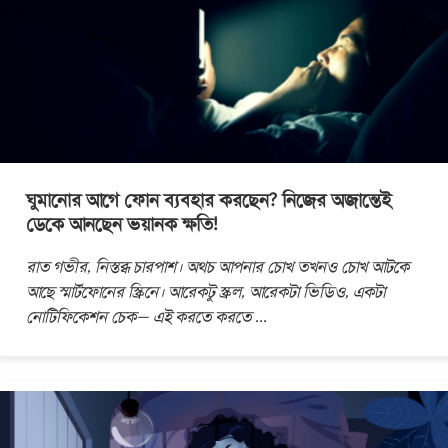
ঘুমানোর আগে ফোন ব্যবহার করছেন? নিজের অজান্তেই
ডেকে আনছেন ভয়ানক ক্ষতি!
রাত গভীর, নিস্তব্ধ চারপাশ। অথচ আপনার চোখ তখনও চোখ আটকে
আছে স্মার্টফোনের স্ক্রিনে। আরেকটু স্ক্রল, আরেকটা ভিডিও, একটা
নোটিফিকেশন চেক— এই করতে করতে
...