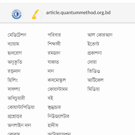
দীর্ঘজীবনের
...
article.quantummethod.org.bd
মেডিটেশন
পরিবার
আল কোরআন
ব্যায়াম
শিক্ষার্থী
ইভেন্ট
হৃদরোগ
রমজান
প্রকাশনা
অনুভূতি
যাকাত
দোয়া
রক্তদান
দান
ভিডিও
হিলিং
কসমোস্কুল
আর্টিকেল
সাফল্য
কোয়ান্টামম
মিডিয়া
স্মৃতিভ্রষ্টতার ব্যাধি আলঝেইমার, ডিমেনশিয়া : সচেতন হতে
হবে তরুণ বয়সেই
অবিচুয়ারী
বই
কোয়ান্টাপিডিয়া
শুদ্ধাচার
World Health Organization (WHO)-এর পরিসংখ্যান অনুযায়ী
প্রশ্নোত্তর
নিউজলেটার
২০২০ সালে পৃথিবীতে ডিমেনশিয়া বা স্মৃতিভ্রংশ রোগে আক্রান্ত লোকের
সংখ্যা ছিল ৫ কোটি। যা ২০৫০ সাল
...
অনলাইন দান
হাদীস
কোরাম
অটোসাজেশন