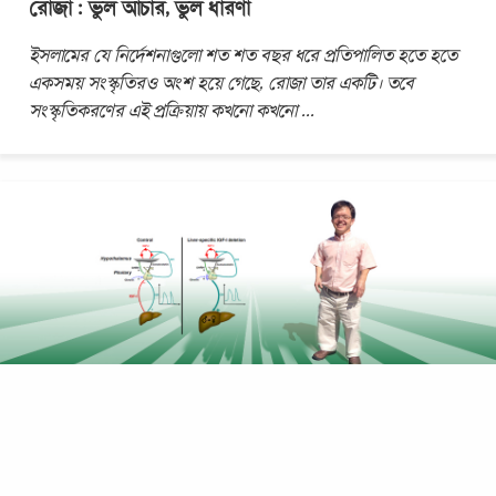
রোজা : ভুল আচার, ভুল ধারণা
ইসলামের যে নির্দেশনাগুলো শত শত বছর ধরে প্রতিপালিত হতে হতে
একসময় সংস্কৃতিরও অংশ হয়ে গেছে, রোজা তার একটি। তবে
সংস্কৃতিকরণের এই প্রক্রিয়ায় কখনো কখনো
...
দীর্ঘজীবন চান? রোজা রাখুন (পর্ব-২)
দীর্ঘজীবন চান? রোজা রাখুন (পর্ব-১) ইকুয়েডরের বামন মানুষ! প্রত্যন্ত
ইকুয়েডরে অস্বাভাবিক ক্ষুদ্রাকৃতির কিছু মানুষের সন্ধান পাবার পর