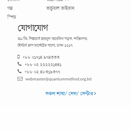
গল্প
ভার্চুয়াল ভাইরাস
স্পিচ
যোগাযোগ
৩১/ভি, শিল্পাচার্য জয়নুল আবেদিন সড়ক, শান্তিনগর,
(ইস্টার্ন প্লাস মার্কেটের পাশে), ঢাকা-১২১৭
+৮৮ ০১৭১৪ ৯৭৪৩৩৩
+৮৮ ০২ ২২২২২১৪৪১
রমজানে অভ্যস্ত হোন বৈজ্ঞানিক খাদ্যাভ্যাসে—সুস্থ থাকুন
+৮৮ ০২ ৪৮৩১৯৩৭৭
সারা বছর
webmaster@quantummethod.org.bd
রমজানে খাবারের কোনো হিসাব দিতে হবে না ভ্রান্ত এই ধারণাটি
সকল শাখা/ সেল/ সেন্টার
আমাদের মাঝে কীভাবে এলো, তার হদিস পাওয়া যায় নি বটে, কিন্তু এর
সূত্র ধরেই রমজান পরিণত হয়েছে
...