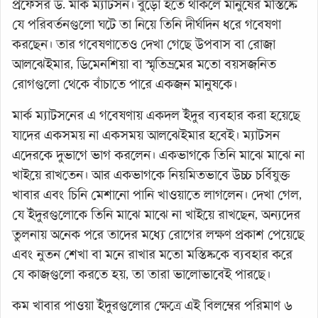
প্রফেসর ড. মার্ক ম্যাটসন। বুড়ো হতে থাকলে মানুষের মস্তিষ্কে
যে পরিবর্তনগুলো ঘটে তা নিয়ে তিনি দীর্ঘদিন ধরে গবেষণা
করছেন। তার গবেষণাতেও দেখা গেছে উপবাস বা রোজা
আলঝেইমার, ডিমেনশিয়া বা স্মৃতিভ্রমের মতো বয়সজনিত
রোগগুলো থেকে বাঁচাতে পারে একজন মানুষকে।
মার্ক ম্যাটসনের এ গবেষণায় একদল ইঁদুর ব্যবহার করা হয়েছে
যাদের একসময় না একসময় আলঝেইমার হবেই। ম্যাটসন
এদেরকে দুভাগে ভাগ করলেন। একভাগকে তিনি মাঝে মাঝে না
খাইয়ে রাখতেন। আর একভাগকে নিয়মিতভাবে উচ্চ চর্বিযুক্ত
খাবার এবং চিনি মেশানো পানি খাওয়াতে লাগলেন। দেখা গেল,
যে ইঁদুরগুলোকে তিনি মাঝে মাঝে না খাইয়ে রাখছেন, অন্যদের
তুলনায় অনেক পরে তাদের মধ্যে রোগের লক্ষণ প্রকাশ পেয়েছে
এবং নুতন শেখা বা মনে রাখার মতো মস্তিষ্ককে ব্যবহার করে
যে কাজগুলো করতে হয়, তা তারা ভালোভাবেই পারছে।
কম খাবার পাওয়া ইঁদুরগুলোর ক্ষেত্রে এই বিলম্বের পরিমাণ ৬