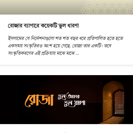
রোজার ব্যাপারে কয়েকটি ভুল ধারণা
ইসলামের যে নির্দেশনাগুলো শত শত বছর ধরে প্রতিপালিত হতে হতে
একসময় সংস্কৃতিরও অংশ হয়ে গেছে, রোজা তার একটি। তবে
সংস্কৃতিকরণের এই প্রক্রিয়ায় মাঝে মাঝে
...