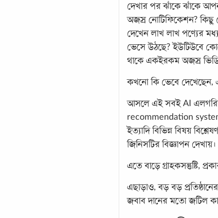
দেখার পর ঝাঁকে ঝাঁকে আপ
অজস্র নোটিফিকেশন? কিছু 
দেখেন লাখ লাখ পণ্যের মধ্য 
ভেসে উঠছে? ইউটিউবে কো
থাকে একইরকম অজস্র ভিড
কখনো কি ভেবে দেখেছেন, এ
আসলে এই সবই AI এলগরি
recommendation system আপন
ইত্যাদি বিভিন্ন বিষয় বিশ্
জিনিসটির বিজ্ঞাপন দেখায়।
এতে বাড়ে গ্রাহকসন্তুষ্টি, প্
এছাড়াও, বড় বড় প্রতিষ্ঠানের
জবাব দানের মতো জটিল কা