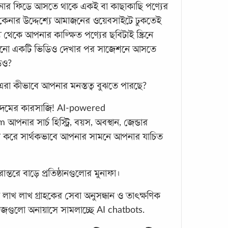
জাপা
নার ফিডে আসতে থাকে একই বা কাছাকাছি পণ্যের
আত্মহ
কেনার উদ্দেশ্যে আমাজনের ওয়েবসাইটে ঢুকতেই
থেকে আপনার কাঙ্ক্ষিত পণ্যের ছবিটাই স্ক্রিনে
হিক্ক
যারা 
নো একটি ভিডিও দেখার পর সাজেশনে আসতে
থেকে 
িও?
নিজেদ
রা কীভাবে আপনার মনস্তত্ব বুঝতে পারছে?
জাপান
দমের কারসাজি! AI-powered
ার সার্চ হিস্ট্রি, বয়স, অবস্থান, জেন্ডার
লেষণ করে সার্থকভাবে আপনার সামনে আপনার যাচিত
রকারান্তরে বাড়ে প্রতিষ্ঠানগুলোর মুনাফা।
আপনা
 লাখ লাখ গ্রাহকের সেবা অনুসন্ধান ও তাৎক্ষণিক
জগুলো অনায়াসে সামলাচ্ছে AI chatbots.
৯/১১ 
আতঙ্ক