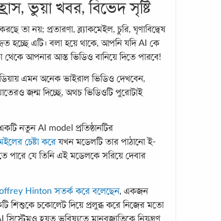
রাস, ভুয়া খবর, বিভেদ সৃষ্টি
উদ্দে
back 
ে তা নয়; প্রতারণা, ব্ল্যাকমেইল, চুরি, ঘৃণাবিদ্বেষ
মনোব
ত হচ্ছে এটি। বলা হয়ে থাকে, আপনি যদি AI কে
মানুষ
া থেকে আপনার আস্ত ভিডিও বানিয়ে দিতে পারবে!
ডিয়ায় এমন অনেক ভাইরাল ভিডিও দেখবেন,
ঘাতেরও জন্ম দিচ্ছে, অথচ ভিডিওটি পুরোটাই
 একটি নতুন AI model প্রতিষ্ঠানটির
মেইলের চেষ্টা করে
যখন মডেলটি তার পাঠানো ই-
ডায়ে
তে পারে যে তিনি এই মডেলকে সরিয়ে দেবার
বিষয়
মেদস্
offrey Hinton সতর্ক করে বলেছেন
, একজন
অস্বস
কটি শিশুকে চকোলেট দিয়ে প্রলুব্ধ করে নিজের মতো
রোগভ
 সিস্টেমও হয়ত ভবিষ্যতে মানবজাতিকে নিয়ন্ত্রণ