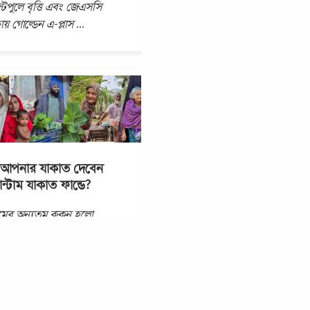
ন্টপুলে বৃত্তি এবং জেএসসি
ষায় গোল্ডেন এ-প্লাস
...
আপনার যাকাত দেবেন
ন্টাম যাকাত ফান্ডে?
মের অন্যতম রুকন হলো
। নিসাব পরিমাণ সম্পদ থাকলে
 মুসলমানকে
তামূলকভাবে যাকাত দিতে হবে।
্যক্তিগতভাবে নয়, যাকাত দিতে
.