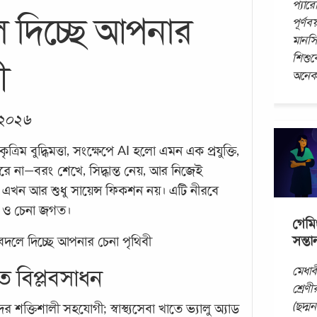
প্যার
ে দিচ্ছে আপনার
পূর্ণব
মানসি
শিশু
ী
অনেক 
ি ২০২৬
ৃত্রিম বুদ্ধিমত্তা, সংক্ষেপে AI হলো এমন এক প্রযুক্তি,
করে না—বরং শেখে, সিদ্ধান্ত নেয়, আর নিজেই
খন আর শুধু সায়েন্স ফিকশন নয়। এটি নীরবে
ন ও চেনা জগত।
গেমি
সন্ত
বদলে দিচ্ছে আপনার চেনা পৃথিবী
মেধাব
াতে বিপ্লবসাধন
শ্রেণী
(ছদ্ম
শক্তিশালী সহযোগী; স্বাস্থ্যসেবা খাতে ভ্যালু অ্যাড