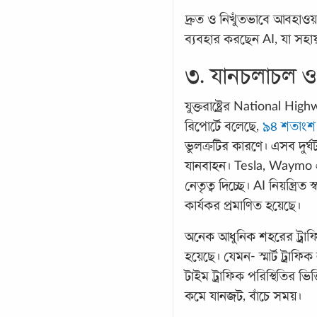
দ্রুত ও নিখুঁতভাবে আবহাওয়
ব্যবহার করছেন AI, যা সহায়তা
৩. যানচলাচল ও 
যুক্তরাষ্ট্রের National H
রিপোর্টে বলেছে,
৯৪ শতাংশ ম
ভুলত্রুটির কারণে। এসব দুর্ঘ
যানবাহন। Tesla, Waymo এবং 
নেতৃত্ব দিচ্ছে। AI নিয়ন্ত্র
কার্যকর প্রমাণিত হয়েছে।
অনেক আধুনিক শহরের ট্রাফি
হয়েছে। যেমন- স্মার্ট ট্রাফ
টাইম ট্রাফিক পরিস্থিতির ভি
কমে যানজট, বাঁচে সময়।