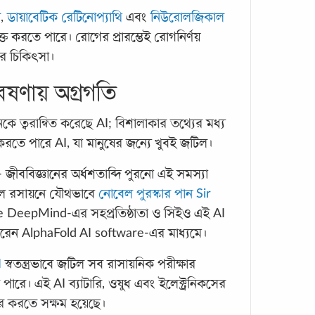
র
,
ডায়াবেটিক রেটিনোপ্যাথি
এবং
নিউরোলজিকাল
্ত করতে পারে। রোগের প্রারম্ভেই রোগনির্ণয়
রোগের চিকিৎসা।
বেষণায় অগ্রগতি
কে ত্বরান্বিত করেছে AI; বিশালাকার তথ্যের মধ্য
আমাদে
 করতে পারে AI, যা মানুষের জন্যে খুবই জটিল।
তৈর
স্টা
ন- জীববিজ্ঞানের অর্ধশতাব্দি পুরনো এই সমস্যা
লে রসায়নে যৌথভাবে
নোবেল পুরস্কার পান Sir
লেখাপ
e DeepMind-এর সহপ্রতিষ্ঠাতা ও সিইও এই AI
শেষে 
রেন AlphaFold AI software-এর মাধ্যমে।
হয়তো
ভালো 
I
স্বতন্ত্রভাবে জটিল সব রাসায়নিক পরীক্ষার
মানে
পারে। এই AI ব্যাটারি, ওষুধ এবং ইলেক্ট্রনিকসের
ার করতে সক্ষম হয়েছে।