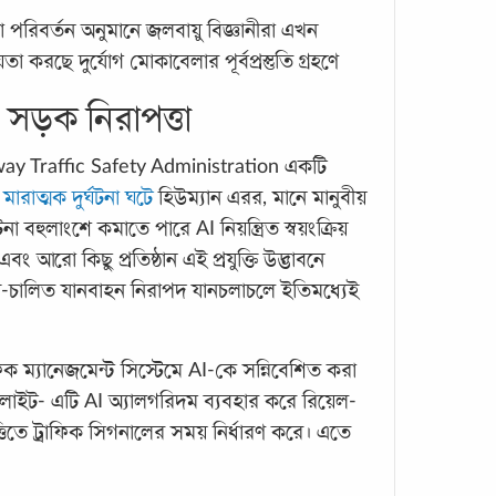
া পরিবর্তন অনুমানে জলবায়ু বিজ্ঞানীরা এখন
 করছে দুর্যোগ মোকাবেলার পূর্বপ্রস্তুতি গ্রহণে
সড়ক নিরাপত্তা
রমজা
ighway Traffic Safety Administration একটি
আপনা
ারাত্মক দুর্ঘটনা ঘটে
হিউম্যান এরর, মানে মানুবীয়
টনা বহুলাংশে কমাতে পারে AI নিয়ন্ত্রিত স্বয়ংক্রিয়
মাহে 
আরো কিছু প্রতিষ্ঠান এই প্রযুক্তি উদ্ভাবনে
সামাজ
িত স্ব-চালিত যানবাহন নিরাপদ যানচলাচলে ইতিমধ্যেই
বঞ্চি
অনুধা
পাশা
ক ম্যানেজমেন্ট সিস্টেমে AI-কে সন্নিবেশিত করা
িক লাইট- এটি AI অ্যালগরিদম ব্যবহার করে রিয়েল-
ত্তিতে ট্রাফিক সিগনালের সময় নির্ধারণ করে। এতে