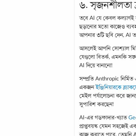
৬. সৃজনশীলতা হ্
তবে AI যে কেবল কল্যাণই করছ
ছড়ানোর মতো কাজেও ব্যবহৃ
আপনার ৩টি ছবি দেন, AI ত
আসলেই আপনি সোশ্যাল মি
যেগুলো বিতর্ক, এমনকি সঙ্
AI দিয়ে বানানো!
সম্প্রতি Anthropic নির্মিত
একজন
ইঞ্জিনিয়ারকে ব্ল্যাক
মেইল পর্যালোচনা করে জান
সুপারিশ করছেন!
AI-এর গডফাদার-খ্যাত
Ge
প্রাপ্তবয়স্ক যেমন সহজেই এ
কাজ করাতে পারে, তেমনি AI