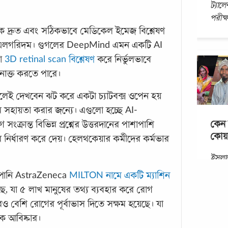
ট্যালে
পরীক্
নেক দ্রুত এবং সঠিকভাবে মেডিকেল ইমেজ বিশ্লেষণ
নিং এলগরিদম। গুগলের DeepMind এমন একটি AI
যা
3D retinal scan বিশ্লেষণ
করে নির্ভুলভাবে
নাক্ত করতে পারে।
েই দেখবেন ঝট করে একটা চ্যাটবক্স ওপেন হয়
যমে সহায়তা করার জন্যে। এগুলো হচ্ছে AI-
কেন 
ক্রান্ত বিভিন্ন প্রশ্নের উত্তরদানের পাশাপাশি
কোয়া
 নির্ধারণ করে দেয়। হেলথকেয়ার কর্মীদের কর্মভার
ইসলা
যাকাত
্পানি AstraZeneca
MILTON নামে একটি ম্যাশিন
একজন
, যা ৫ লাখ মানুষের তথ্য ব্যবহার করে রোগ
বাধ্য
ও বেশি রোগের পূর্বাভাস দিতে সক্ষম হয়েছে। যা
তবে ব
 আবিষ্কার।
হবে
..