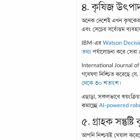
৪. কৃষিজ উৎপাদন
অনেক দেশেই এখন কৃষকেরা AI-
এবং সেচের সর্বোত্তম ব্যবহ
IBM-এর
Watson Decision
তথ্য
পর্যালোচনা করে সের
International Journal of
গবেষণা নিশ্চিত করেছে যে
থেকে ৩০ শতাংশ
।
এছাড়া, সফলভাবে স্বয়ংক্রি
কমাচ্ছে
AI-powered rob
৫. গ্রাহক সন্তুষ্টি ব
আপনি নিশ্চয়ই খেয়াল করেছ