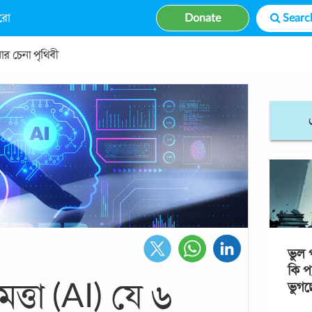
রো
Donate
নার চেনা পৃথিবী
ভুল প
কি প্
ধিমত্তা (AI) যে ৬
ভুগছ