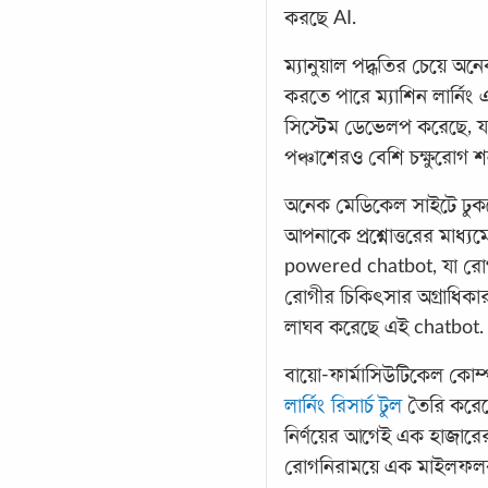
করছে AI.
ম্যানুয়াল পদ্ধতির চেয়ে অ
করতে পারে ম্যাশিন লার্
সিস্টেম ডেভেলপ করেছে, 
পঞ্চাশেরও বেশি চক্ষুরোগ শ
অনেক মেডিকেল সাইটে ঢুকল
আপনাকে প্রশ্নোত্তরের মাধ্
powered chatbot, যা রোগ সং
রোগীর চিকিৎসার অগ্রাধিকার
লাঘব করেছে এই chatbot.
বায়ো-ফার্মাসিউটিকেল কোম
লার্নিং রিসার্চ টুল
তৈরি করেছে
নির্ণয়ের আগেই এক হাজারের
রোগনিরাময়ে এক মাইলফলক