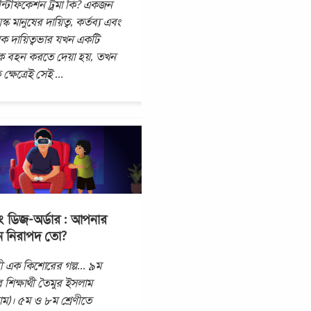
েন্টিফিকেশন ট্রমা কি? একজন
য়স্ক মানুষের দায়িত্ব, কর্তব্য এবং
ক দায়িত্বভার যখন একটি
কে বহন করতে দেয়া হয়, তখন
ক্ষেত্রেই সেই
...
ং ডিজ-অর্ডার : আপনার
ান নিরাপদ তো?
ী এক কিশোরের গল্প... ৯ম
র শিক্ষার্থী তৈমুর ইসলাম
নাম)। ৫ম ও ৮ম শ্রেণীতে