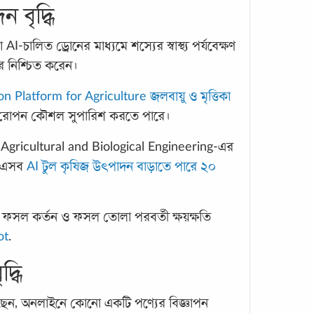
 বৃদ্ধি
চালিত ড্রোনের মাধ্যমে শস্যের স্বাস্থ্য পর্যবেক্ষণ
৯ প্
ার নিশ্চিত করেন।
করুন
 Platform for Agriculture জলবায়ু ও মৃত্তিকা
ডায়াব
া রোপন কৌশল সুপারিশ করতে পারে।
একবিং
বিশ্বজ
 Agricultural and Biological Engineering-এর
ঘটেছে
, এসব
AI টুল কৃষিজ উৎপাদন বাড়াতে পারে ২০
ডায়া
য় ফসল কর্তন ও ফসল তোলা পরবর্তী ক্ষয়ক্ষতি
ot
.
ৃদ্ধি
েন, অনলাইনে কোনো একটি পণ্যের বিজ্ঞাপন