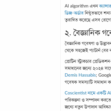
AI algorithm এখন
ক্যান্সা
ডিজ-অর্ডার
নিখুঁতভাবে শনাক
ত্বরান্বিত করেছে এসব 
২. বৈজ্ঞানিক গ
বৈজ্ঞানিক গবেষণা ও উদ্ভাবন
থেকে সহজেই প্যাটার্ন বের
প্রোটিন স্ট্রাকচার প্রেডিকশ
সমাধানের জন্যে ২০২৪ সা
Demis Hassabis
; Googl
গবেষক সমস্যাটি সমাধান ক
Coscientist নামে একটি A
পরিকল্পনা ও সম্পাদন করতে 
জন্যে নতুন উপাদান আবিষ্ক