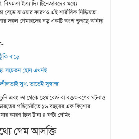
, বিষন্নতা ইত্যাদি। টিনেজারদের মধ্যে
 বেড়ে যাওয়ার কারণও এই শারীরিক নিষ্ক্রিয়তা।
ভুল প
র দরুন গেমারদের বড় একটি অংশ ভুগছে অনিদ্রা
কি প্
ভুগছ
ন-
প্যার
পূর্ণব
ঝুঁকি বাড়ে
মানসি
শিশু
ড়ছে! সচেতন হোন এখনই
অনেক 
শীলতাই সুখ, তাতেই সুস্বাস্থ্য
খিঁচুনি এবং তা থেকে হেমারেজ বা রক্তক্ষরণের ঘটনাও
ি ভারতের পন্ডিচেরীতে ১৬ বছরের এক কিশোর
ায়, যার কারণ ছিল টানা ৪ ঘণ্টা গেমিং।
থ্যে গেম আসক্তি