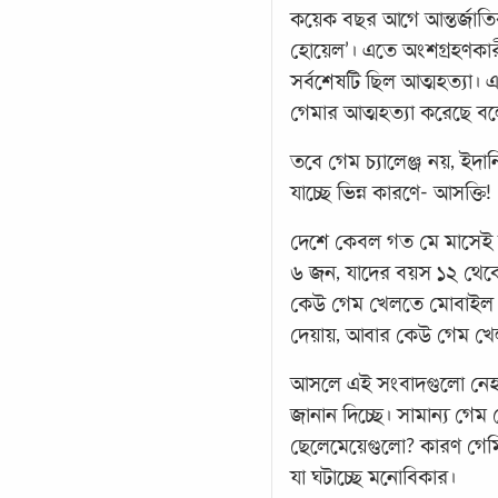
কয়েক বছর আগে আন্তর্জাতিক
হোয়েল’। এতে অংশগ্রহণকারী
সর্বশেষটি ছিল আত্মহত্যা। 
গেমার আত্মহত্যা করেছে বল
তবে গেম চ্যালেঞ্জ নয়, ইদা
যাচ্ছে ভিন্ন কারণে- আসক্তি!
দেশে কেবল গত মে মাসেই ভ
৬ জন, যাদের বয়স ১২ থেকে
কেউ গেম খেলতে মোবাইল চে
দেয়ায়, আবার কেউ গেম খে
আসলে এই সংবাদগুলো নেহা
জানান দিচ্ছে। সামান্য গ
ছেলেমেয়েগুলো? কারণ গেম
যা ঘটাচ্ছে মনোবিকার।