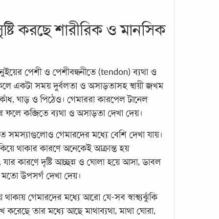
ৃষ্টি করছে শারীরিক ও মানসিক
মাদক
মানু
নিয়ে
নুইয়ের পেশী ও পেশীবন্ধনীতে (tendon) ব্যথা ও
একটি 
 থাকলে একটা সময় দুর্বলতা ও অসাড়তাসহ স্থায়ী জখম
মাদকা
 কাঁধ, ঘাড় ও পিঠেও। গেমাররা কারপেল টানেল
যাদের
যার ফলে কব্জিতে ব্যথা ও অসাড়তা দেখা দেয়।
থেকে 
কিশো
নিত সমস্যাগুলোও গেমারদের মধ্যে বেশি দেখা যায়।
বয়স
তাকিয়ে থাকার কারণে অনেকেই আক্রান্ত হয়
 যার কারণে দৃষ্টি আচ্ছন্ন ও ঘোলা হয়ে আসা, ডাবল
 মতো উপসর্গ দেখা দেয়।
িয় থাকায় গেমারদের মধ্যে আরো যে-সব স্বাস্থ্যঝুঁকি
েখ করেছে তার মধ্যে আছে মাথাব্যথা, মাথা ঘোরা,