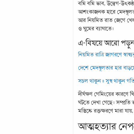
বমি বমি ভাব, উদ্বেগ-উৎকন্ঠা
আশংকাজনক হারে মেদস্থূলতা
আর নিয়মিত রাত জেগে খেলা
ও ঘুমের ব্যাঘাতে।
এ-বিষয়ে আরো পড়ু
নিয়মিত রাত্রি জাগরণে স্বাস্থ্য
দেশে মেদস্থূলতার হার বা
সচল থাকুন ॥ সুস্থ থাকুন গতি
দীর্ঘক্ষণ গেমিংয়ের কারণে 
ঘটতে দেখা গেছে। সম্প্রত
মস্তিষ্কে রক্তক্ষরণে মারা য
আত্মহত্যার নেপ