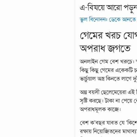
এ-বিষয়ে আরো পড়ু
ভুল বিনোদন॥ ডেকে আনতে 
গেমের খরচ যোগ
অপরাধ জগতে
অনলাইন গেম বেশ খরুচে। স
কিছু কিছু গেমের একেকটি চরি
ভার্চুয়াল অস্ত্র কিনতে লাগে
অল্প বয়সী ছেলেমেয়েরা এই 
সৃষ্টি করছে। টাকা না পেয়
অপরাধমূলক কাজে।
বেশ ক’বছর যাবত যে ‘কিশো
রক্ষায় নিয়োজিতদের মাথাব্