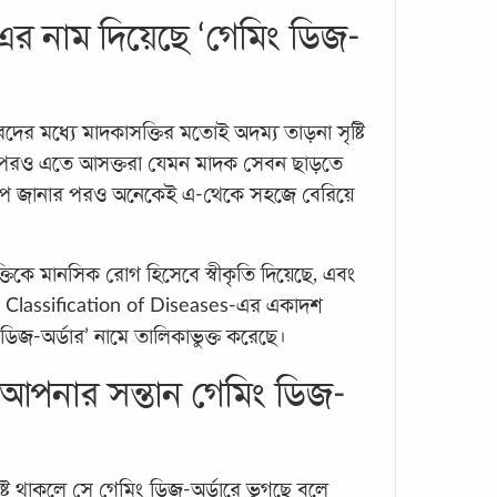
হিক্ক
ংস্থা এর নাম দিয়েছে ‘গেমিং ডিজ-
যারা 
থেকে 
নিজেদ
ের মধ্যে মাদকাসক্তির মতোই অদম্য তাড়না সৃষ্টি
জাপান
 পরও এতে আসক্তরা যেমন মাদক সেবন ছাড়তে
ারাপ জানার পরও অনেকেই এ-থেকে সহজে বেরিয়ে
ং আসক্তিকে মানসিক রোগ হিসেবে স্বীকৃতি দিয়েছে, এবং
 Classification of Diseases-এর একাদশ
ডিজ-অর্ডার’ নামে তালিকাভুক্ত করেছে।
মানু
 আপনার সন্তান গেমিং ডিজ-
প্রত
আত্মহ
মধ্যে 
ষ্ট থাকলে সে গেমিং ডিজ-অর্ডারে ভুগছে বলে
১৪-২৯