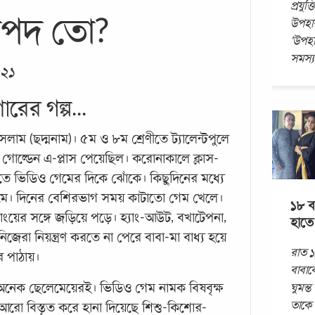
প্রযু
রাপদ তো?
উপহার
‘উপহার
সমস্যা
০২১
ের গল্প...
 ইসলাম (ছদ্মনাম)। ৫ম ও ৮ম শ্রেণীতে ট্যালেন্টপুলে
য় গোল্ডেন এ-প্লাস পেয়েছিল। করোনাকালে ক্লাস-
াতে ভিডিও গেমের দিকে ঝোঁকে। কিছুদিনের মধ্যে
মে। দিনের বেশিরভাগ সময় কাটাতো গেম খেলে।
১৮ ব
াংয়ের সঙ্গে জড়িয়ে পড়ে। হ্যাং-আউট, বখাটেপনা,
হাতে 
েরা নিয়ন্ত্রণ করতে না পেরে বাবা-মা বাধ্য হয়ে
রাত ১
ে পাঠায়।
বাবাক
ঘুমন্
অনেক ছেলেমেয়েরই। ভিডিও গেম নামক বিষবৃক্ষ
তাকে 
রো বিস্তৃত করে হানা দিয়েছে শিশু-কিশোর-