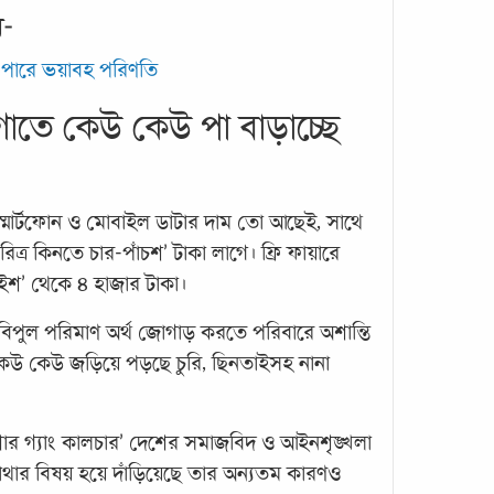
ন-
পারে ভয়াবহ পরিণতি
াতে কেউ কেউ পা বাড়াচ্ছে
সন্তা
কাটা
্মার্টফোন ও মোবাইল ডাটার দাম তো আছেই, সাথে
জার্ম
ত্র কিনতে চার-পাঁচশ’ টাকা লাগে। ফ্রি ফায়ারে
আগে ম
 দুইশ’ থেকে ৪ হাজার টাকা।
এসময় 
আজ প
বিপুল পরিমাণ অর্থ জোগাড় করতে পরিবারে অশান্তি
মায়ে
ে কেউ কেউ জড়িয়ে পড়ছে চুরি, ছিনতাইসহ নানা
র গ্যাং কালচার’ দেশের সমাজবিদ ও আইনশৃঙ্খলা
যাথার বিষয় হয়ে দাঁড়িয়েছে তার অন্যতম কারণও