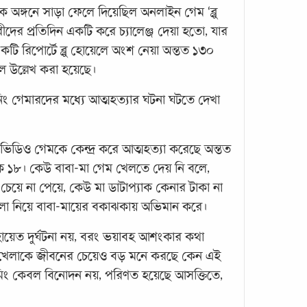
কারো
 অঙ্গনে সাড়া ফেলে দিয়েছিল অনলাইন গেম ‘ব্লু
করোন
দের প্রতিদিন একটি করে চ্যালেঞ্জ দেয়া হতো, যার
লাভব
একটি রিপোর্টে ব্লু হোয়েলে অংশ নেয়া অন্তত ১৩০
বলুন
ে উল্লেখ করা হয়েছে।
লাইনে
ধরেছে
নিং গেমারদের মধ্যে আত্মহত্যার ঘটনা ঘটতে দেখা
আসবে।
সঠিক 
িডিও গেমকে কেন্দ্র করে আত্মহত্যা করেছে অন্তত
 ১৮। কেউ বাবা-মা গেম খেলতে দেয় নি বলে,
য়ে না পেয়ে, কেউ মা ডাটাপ্যাক কেনার টাকা না
লা নিয়ে বাবা-মায়ের বকাঝকায় অভিমান করে।
য়েত দুর্ঘটনা নয়, বরং ভয়াবহ আশংকার কথা
েম খেলাকে জীবনের চেয়েও বড় মনে করছে কেন এই
িং কেবল বিনোদন নয়, পরিণত হয়েছে আসক্তিতে,
জাপা
আত্মহ