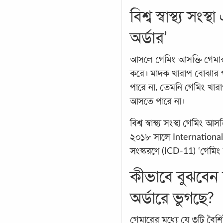
বিশ্ব স্বাস্থ্য স
অর্ডার’
আসলে গেমিং আসক্তি গেমারদ
করে। মাদক খারাপ বোঝার
পারে না, তেমনি গেমিং খ
আসতে পারে না।
বিশ্ব স্বাস্থ্য সংস্থা গেমি
২০১৮ সালে International
সংস্করণে (ICD-11) ‘গেমিং 
কীভাবে বুঝবেন
অর্ডারে ভুগছে?
গেমারের মধ্যে যে ৩টি বৈশি