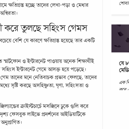
শোবা
 ক্ষতিগ্রস্ত হচ্ছে তাদের লেখা-পড়া ও মেধার
 অস্থিরতা।
সী করে তুলছে সহিংস গেমস
চেয়ে বেশি যে কারণে ক্ষতিগ্রস্ত হয়েছে তার একটি
 স্মার্টফোন ও ইন্টারনেট পাওয়ায় অনেক শিক্ষার্থীই
যে ৮ট
ো সহিংস ইন্টারনেট গেমে আসক্ত হয়ে পড়েছে।
মেডি
 গেম তাদের মনে নেতিবাচক প্রভাব ফেলছে, তাদের
এক বি
ধ্যে সৃষ্টি করছে অসহিষ্ণুতা, ঘৃণা, সহিংসতা ও
করে 
যোগ দ
তিনি এ
ল্যান্ডের ক্রাইস্টচার্চে মসজিদে ঢুকে গুলি করে
প্রতি
দৃশ্য ফেসবুক লাইভে প্রদর্শনের আইডিয়াটিকে
অনুপ্রাণিত।