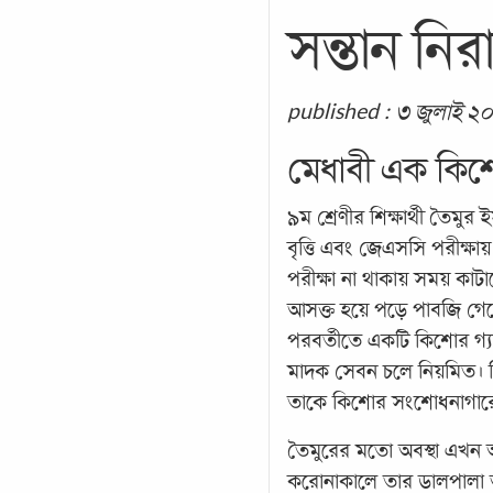
সন্তান নি
published : ৩ জুলাই ২
মেধাবী এক কিশোর
৯ম শ্রেণীর শিক্ষার্থী তৈমুর
বৃত্তি এবং জেএসসি পরীক্ষা
পরীক্ষা না থাকায় সময় কাট
আসক্ত হয়ে পড়ে পাবজি গে
পরবর্তীতে একটি কিশোর গ্য
মাদক সেবন চলে নিয়মিত। নিজ
তাকে কিশোর সংশোধনাগার
তৈমুরের মতো অবস্থা এখন 
করোনাকালে তার ডালপালা আ