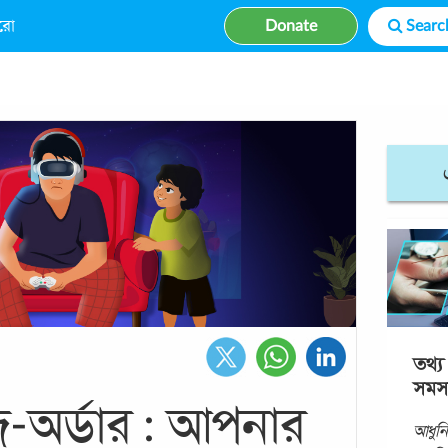
রো
Donate
তথ্য প
সমস্
-অর্ডার : আপনার
আধুনি