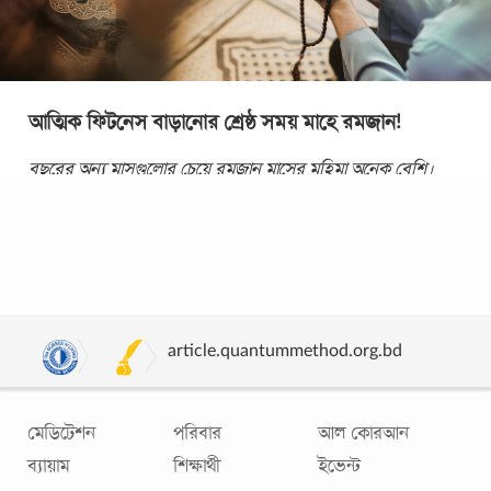
আত্মিক ফিটনেস বাড়ানোর শ্রেষ্ঠ সময় মাহে রমজান!
বছরের অন্য মাসগুলোর চেয়ে রমজান মাসের মহিমা অনেক বেশি।
কারণ এ-মাসে নাজিল হয়েছে পবিত্র কোরআন। আত্মশুদ্ধির মাস
হিসেবে সমধিক পরিচিত এই মাস। আল্লাহর রহমত
...
article.quantummethod.org.bd
মেডিটেশন
পরিবার
আল কোরআন
ব্যায়াম
শিক্ষার্থী
ইভেন্ট