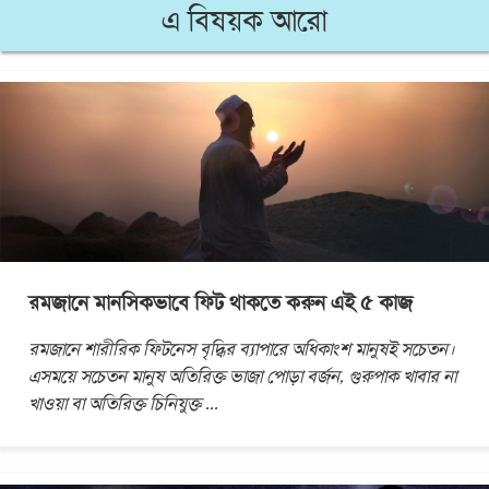
এ বিষয়ক আরো
রমজানে মানসিকভাবে ফিট থাকতে করুন এই ৫ কাজ
রমজানে শারীরিক ফিটনেস বৃদ্ধির ব্যাপারে অধিকাংশ মানুষই সচেতন।
এসময়ে সচেতন মানুষ অতিরিক্ত ভাজা পোড়া বর্জন, গুরুপাক খাবার না
খাওয়া বা অতিরিক্ত চিনিযুক্ত
...