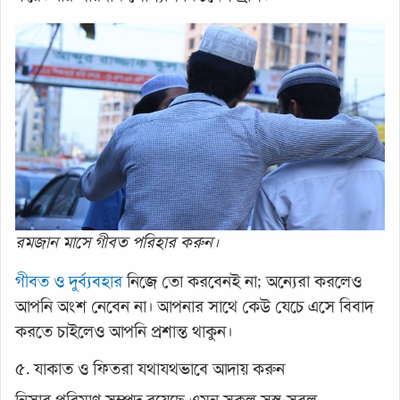
রমজান মাসে গীবত পরিহার করুন।
গীবত ও দুর্ব্যবহার
নিজে তো করবেনই না; অন্যেরা করলেও
আপনি অংশ নেবেন না। আপনার সাথে কেউ যেচে এসে বিবাদ
করতে চাইলেও আপনি প্রশান্ত থাকুন।
৫. যাকাত ও ফিতরা যথাযথভাবে আদায় করুন