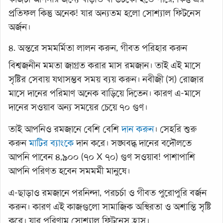
প্রতিফল কিন্তু অনেক! যার অন্যতম হলো সোশ্যাল ফিটনেস
অর্জন।
৪. অন্তরে সমমর্মিতা লালন করুন, গীবত পরিহার করুন
বিশ্বজনীন মমতা জাগ্রত করার মাস রমজান। তাই এই মাসে
সৃষ্টির সেবায় যথাসম্ভব সময় ব্যয় করুন। নবীজী (স) রোজার
মাসে দানের পরিমাণ অনেক বাড়িয়ে দিতেন। কারণ এ-মাসে
দানের সওয়াব অন্য সময়ের চেয়ে ৭০ গুণ।
তাই আপনিও রমজানে বেশি বেশি
দান করুন
। সেহরি শুরু
করুন
মাটির ব্যাংকে
দান করে। সঙ্ঘবদ্ধ দানের বদৌলতে
আপনি পাবেন ৪,৯০০ (৭০ X ৭০) গুণ সওয়াব! পাশাপাশি
আপনি পরিণত হবেন সমমর্মী মানুষে।
এ-ছাড়াও রমজানে পরনিন্দা, পরচর্চা ও গীবত পুরোপুরি বর্জন
করুন। কারণ এই কাজগুলো সামাজিক অস্থিরতা ও অশান্তি সৃষ্টি
করে। যার পরিণাম সোশ্যাল ফিটনেস হ্রাস।