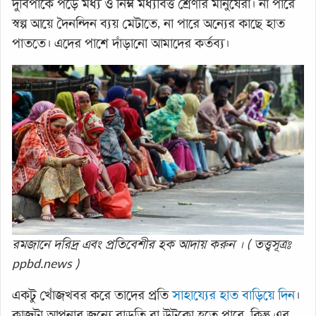
দুর্বিপাকে পড়ে মধ্য ও নিম্ন মধ্যবিত্ত শ্রেণীর মানুষেরা। না পারে
স্বল্প আয়ে দৈনন্দিন ব্যয় মেটাতে, না পারে অন্যের কাছে হাত
পাততে। এদের পাশে দাঁড়ানো আমাদের কর্তব্য।
রমজানে দরিদ্র এবং প্রতিবেশীর হক আদায় করুন । ( তত্ত্বসূত্রঃ
ppbd.news )
একটু খোঁজখবর করে তাদের প্রতি
সাহায্যের হাত বাড়িয়ে দিন
।
কাজটা আপনার জন্যে বাড়তি বা উটকো হতে পারে, কিন্তু এর