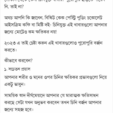
নি, তাই না?
অথচ আপনি কি জানেন, বিস্কিট কেক পেস্ট্রি পুডিং চকোলেট
আইসক্রিম কফি বা মিষ্টি দই- চিনিযুক্ত এই খাবারগুলো আপনার
জন্যে মোটেও কম ক্ষতিকর নয়!
২০২৩ এ তাই চেষ্টা করুন এই খাবারগুলোও পুরোপুরি বর্জন
করতে।
কীভাবে করবেন?
১. সচেতন প্রয়াস
আপনার শরীর ও মনের ওপর চিনির ক্ষতিকর প্রভাবগুলো নিয়ে
একটু ভাবুন।
সাময়িক স্বাদ দীর্ঘমেয়াদে আপনার যে মারাত্মক ক্ষতিসাধন
করছে সেটা যখন অনুভব করবেন তখন চিনি বর্জন আপনার
জন্যে সহজ হবে।