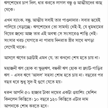
ঋণশোধের চাপ দিল, ধার করতে লাগল বন্ধু ও আত্মীয়দের কাছ
থেকে।
এখন ব্যাংক, বন্ধু, আত্মীয় সবাই তার পাওনাদার। সবার ভয়েই
পালিয়ে বেড়াচ্ছে। ঋণশোধের তো সামর্থ্য নেই-ই, যে ধুমধামের
বিয়ের জন্যে আজ তার এই অবস্থা সে সংসারেও শান্তি নেই।
সংসার খরচ যোগাতে না পারায় দিনরাত স্ত্রীর সাথে ঝগড়া
লেগেই থাকে।
আসলে ঋণের চক্রটাই এমন যে, তা কখনো শেষ হতে চায় না।
মহাজনী ঋণ হোক বা ক্ষুদ্রঋণ, বন্ধকী ঋণ হোক বা ফ্ল্যাট-গাড়ির
ঋণ – এসব ঋণে ‘আসল’ সহসা শোধ হতে চায় না। বছরের পর
বছর ধরে শুধু সুদ-ই গুণে যেতে হয়।
ধরুন আপনি ৫০ হাজার টাকা দামের একটা ওয়াশিং মেশিন
কিনলেন কিস্তিতে। ১০ বছরে ১২০ কিস্তিতে এটার দাম
আপনাকে শোধ করতে হবে।