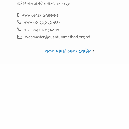
প্রবাস জীবন : ফ্যান্টাসি ও কিছু বাস্তবতা
(ইস্টার্ন প্লাস মার্কেটের পাশে), ঢাকা-১২১৭
+৮৮ ০১৭১৪ ৯৭৪৩৩৩
নিজের স্বপ্নকে বাস্তবরূপ দিতে প্রতিবছর দেশের হাজারো মানুষ পাড়ি
+৮৮ ০২ ২২২২২১৪৪১
জমান ইউরোপ আমেরিকার নানা দেশে। আন্তর্জাতিক অভিবাসন সংস্থার
+৮৮ ০২ ৪৮৩১৯৩৭৭
(আইওএম) ‘বিশ্ব অভিবাসন
...
webmaster@quantummethod.org.bd
সকল শাখা/ সেল/ সেন্টার
কেন আপনার যাকাত দেবেন কোয়ান্টাম যাকাত ফান্ডে?
ইসলামের অন্যতম রুকন হলো যাকাত। নিসাব পরিমাণ সম্পদ থাকলে