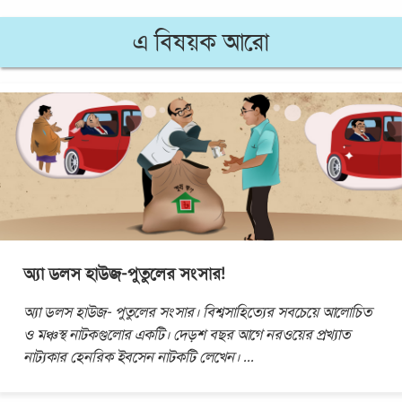
এ বিষয়ক আরো
অ্যা ডলস হাউজ-পুতুলের সংসার!
অ্যা ডলস হাউজ- পুতুলের সংসার। বিশ্বসাহিত্যের সবচেয়ে আলোচিত
ও মঞ্চস্থ নাটকগুলোর একটি। দেড়শ বছর আগে নরওয়ের প্রখ্যাত
নাট্যকার হেনরিক ইবসেন নাটকটি লেখেন।
...