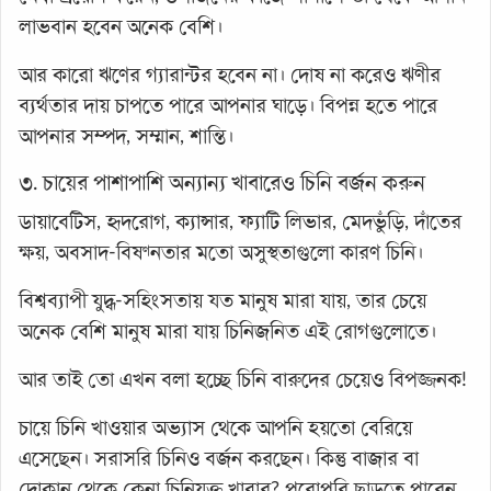
লাভবান হবেন অনেক বেশি।
আর কারো ঋণের গ্যারান্টর হবেন না। দোষ না করেও ঋণীর
ব্যর্থতার দায় চাপতে পারে আপনার ঘাড়ে। বিপন্ন হতে পারে
আপনার সম্পদ, সম্মান, শান্তি।
৩. চায়ের পাশাপাশি অন্যান্য খাবারেও চিনি বর্জন করুন
ডায়াবেটিস, হৃদরোগ, ক্যান্সার, ফ্যাটি লিভার, মেদভুঁড়ি, দাঁতের
ক্ষয়, অবসাদ-বিষণ্নতার মতো অসুস্থতাগুলো কারণ চিনি।
বিশ্বব্যাপী যুদ্ধ-সহিংসতায় যত মানুষ মারা যায়, তার চেয়ে
অনেক বেশি মানুষ মারা যায় চিনিজনিত এই রোগগুলোতে।
আর তাই তো এখন বলা হচ্ছে চিনি বারুদের চেয়েও বিপজ্জনক!
চায়ে চিনি খাওয়ার অভ্যাস থেকে আপনি হয়তো বেরিয়ে
এসেছেন। সরাসরি চিনিও বর্জন করছেন। কিন্তু বাজার বা
দোকান থেকে কেনা চিনিযুক্ত খাবার? পুরোপুরি ছাড়তে পারেন