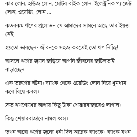
কার লোন, হাউজ লোন, মোটর বাইক লোন, ইলেক্ট্রনিক গ্যাজেট
লোন, ওয়েডিং লোন …
কতরকম ঋণের প্রলোভন যে আমাদের সামনে আছে তার ইয়ত্তা
নেই।
হয়তো ভাবছেন- জীবনকে সহজ করতেই তো ঋণ নিচ্ছি!
আসলে ঋণের জালে জড়িয়ে আপনি জীবনের জটিলতাই
বাড়াচ্ছেন।
এক তরুণের ঘটনা। ব্যাংক থেকে ওয়েডিং লোন নিয়ে ধুমধাম
করে বিয়ে করল।
দ্রুত ঋণশোধের আশায় কিছু টাকা শেয়ারবাজারেও লাগাল।
কিন্তু শেয়ারবাজারে নামল ধ্বস।
তখন আরো ঋণের জন্যে ধর্না দিল আরেক ব্যাংকে। ব্যাংক যখন