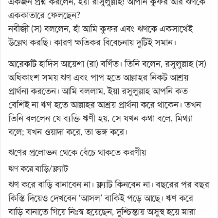
একজন প্রশ্ন করলেন, ইয়া রাসুলুল্লাহ! আপনি কুফর আর ঋণকে
এককাতারে ফেলছেন?
নবীজী (স) বললেন, হাঁ আমি কুফর এবং ঋণকে একসাথেই
উল্লেখ করছি। কারণ ক্ষতিকর বিবেচনায় দুটিই সমান।
আরেকটি হাদিস আয়েশা (রা) বর্ণিত। তিনি বলেন, রসুলুল্লাহ (স)
অধিকাংশ সময় ঋণ এবং পাপ হতে আল্লাহর নিকট আশ্রয়
প্রার্থনা করতেন। আমি বললাম, ইয়া রসুলুল্লাহ আপনি কত
বেশিই না ঋণ হতে আল্লাহর আশ্রয় প্রার্থনা করে থাকেন। তখন
তিনি বললেন যে ব্যক্তি ঋণী হয়, সে যখন কথা বলে, মিথ্যা
বলে; যখন ওয়াদা করে, তা ভঙ্গ করে।
ঋণের প্রলোভন থেকে বেঁচে থাকতে করণীয়
ঋণ করে বাড়ি/ফ্ল্যাট
ঋণ করে বাড়ি বানাবেন না। ফ্ল্যাট কিনবেন না। বছরের পর বছর
কিস্তি দিয়েও দেখবেন ‘আসল’ বাকিই পড়ে আছে। ঋণ করে
বাড়ি বানাতে গিয়ে নিঃস্ব হয়েছেন, দুশ্চিন্তায় অসুস্থ হয়ে মারা