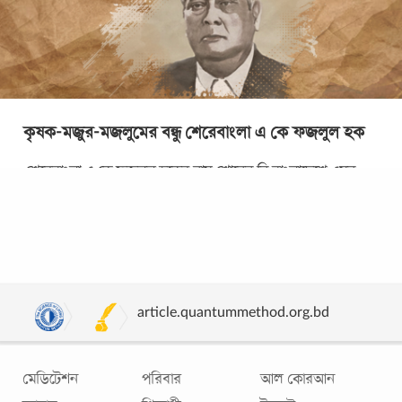
কৃষক-মজুর-মজলুমের বন্ধু শেরেবাংলা এ কে ফজলুল হক
শেরেবাংলা এ কে ফজলুল হকের নাম শোনেন নি বাংলাদেশে এমন
মানুষ বিরল। তিনি ছিলেন অবিভক্ত বাংলার প্রথম প্রধানমন্ত্রী। তবে
মূলত কৃষক-মজুর-বঞ্চিতের প্রতি
...
article.quantummethod.org.bd
মেডিটেশন
পরিবার
আল কোরআন