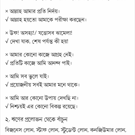
× আল্লাহ আমার প্রতি নির্দয়।
√ আল্লাহ হয়তো আমাকে পরীক্ষা করছেন।
× উফ! অসহ্য!/ যত্তোসব ঝামেলা!
√ দেখা যাক, শেষ পর্যন্ত কী হয়!
× আমার কোনো কাজে আগ্রহ নেই।
√ প্রতিটি কাজে আমি আনন্দ পাই।
× আমি সব ভুলে যাই।
√ প্রয়োজনীয় সবই আমার মনে থাকে।
× আমি আর কোনো উপায় দেখছি না।
√ নিশ্চয়ই এর কোনো বিকল্প রয়েছে।
২. ঋণের প্রলোভন থেকে বাঁচুন
বিজনেস লোন, স্টাফ লোন, স্টুডেন্ট লোন, কনজিউমার লোন,