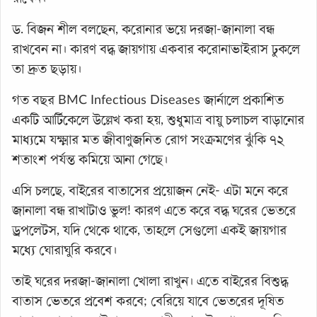
ড. বিজন শীল বলছেন, করোনার ভয়ে দরজা-জানালা বন্ধ
রাখবেন না। কারণ বদ্ধ জায়গায় একবার করোনাভাইরাস ঢুকলে
তা দ্রুত ছড়ায়।
গত বছর BMC Infectious Diseases জার্নালে প্রকাশিত
একটি আর্টিকেলে উল্লেখ করা হয়, শুধুমাত্র বায়ু চলাচল বাড়ানোর
মাধ্যমে যক্ষ্মার মত জীবাণুজনিত রোগ সংক্রমণের ঝুঁকি ৭২
শতাংশ পর্যন্ত কমিয়ে আনা গেছে।
এসি চলছে, বাইরের বাতাসের প্রয়োজন নেই- এটা মনে করে
জানালা বন্ধ রাখাটাও ভুল! কারণ এতে করে বদ্ধ ঘরের ভেতরে
ড্রপলেটস, যদি থেকে থাকে, তাহলে সেগুলো একই জায়গার
মধ্যে ঘোরাঘুরি করবে।
তাই ঘরের দরজা-জানালা খোলা রাখুন। এতে বাইরের বিশুদ্ধ
বাতাস ভেতরে প্রবেশ করবে; বেরিয়ে যাবে ভেতরের দূষিত