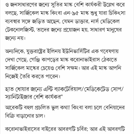
ও জনসাধারণের জন্যে সুতির মাস্ক বেশি কার্যকরী উল্লেখ করে
বলছে, সার্জিকেল মাস্ক কিংবা এন-৯৫ মাস্ক শুধু যারা চিকিৎসা
ব্যবস্থার সঙ্গে জড়িত আছেন, যেমন ডাক্তার, নার্স মেডিকেল
টেকনোলজিস্ট, তাদের জন্যে প্রয়োজন হয়, সাধারণ মানুষের
জন্যে নয়।
অন্যদিকে, যুক্তরাষ্ট্রের ইলিনয় ইউনিভার্সিটির এক গবেষণায়
দেখা গেছে, গেঞ্জি কাপড়ের মাস্ক করোনাভাইরাস ঠেকাতে
সার্জিকেল মাস্কের চেয়েও বেশি সক্ষম। আর এই মাস্ক আপনি
নিজেই তৈরি করতে পারেন।
হাত ধোয়ার জন্যে এন্টি ব্যাকটেরিয়াল/মেডিকেটেড সোপ/
স্যানিটাইজার বেশি কার্যকর"
আরেকটি বহুল প্রচলিত ভুল কথা! কিংবা বলা চলে বেনিয়াদের
বিক্রি বাড়ানোর চাল।
করোনাভাইরাসের বাইরের আবরণটি চর্বির; আর এই আবরণটি