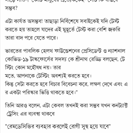
সম্ভব?
এটা কার্যত অসম্ভব! তাছাড়া নির্বিশেষে সবাইকেই যদি টেস্ট
করতে হয় তাহলে যাদের এই মুহূর্তে টেস্ট করা বেশি জরুরি
তারা বাদ পরে যেতে পারে।
ভারতের
পাবলিক
হেলথ
ফাউন্ডেশনের
প্রেসিডেন্ট
ও
ন্যাশনাল
কোভিড
-
১৯
টাস্কফোর্সের
সদস্য
কে
শ্রীনাথ
রেড্ডি
বলছেন
,
টে
স্টিং
কোন
মহৌষধ
নয়।
‍তার
মতে
,
আপনাকে
টেস্টিং
অবশ্যই
করতে
হবে।
কিন্তু
সেটা
করতে
হবে
বিচার
বিবেচনা
করে
,
লক্ষণ
দেখে
এবং
এ
র
একটা
পরিস্কার
ভিত্তি
থাকতে
হবে।
"
তিনি
আরও
বলেন
,
এটা
কেবল
তখনই
করা
সম্ভব
যখন
কনট্যাক্ট
ট্রেসিং
এর
ব্যবস্থা
থাকবে
"রেমডেসিভির ব্যবহার করলেই রোগী সুস্থ হয়ে যাবে"