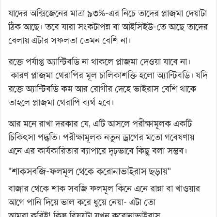
যাদের অক্সিজেনের মাত্রা ৯৩%-এর নিচে তাদের প্লাজমা দেয়াটা
ঠিক আছে। তবে যারা সংকটাপন্ন বা আইসিইউ-তে আছে তাদের
বেলায় এটার সফলতা তেমন বেশি না।
রক্তে পর্যাপ্ত অ্যান্টিবডি না থাকলে প্লাজমা দেওয়া যাবে না।
কারণ প্লাজমা থেরাপির মূল চালিকাশক্তি হলো অ্যান্টিবডি। যদি
রক্তে অ্যান্টিবডি কম আর রোগীর দেহে ভাইরাস বেশি থাকে
তাহলে প্লাজমা থেরাপি ব্যর্থ হবে।
আর মনে রাখা দরকার যে, এটি আসলে পরীক্ষামূলক একটি
চিকিৎসা পদ্ধতি। পরীক্ষামূলক নতুন ড্রাগের মতো গবেষণায়
এনে এর কার্যকারিতার ব্যাপারে দৃঢ়ভাবে কিছু বলা সম্ভব।
"শাকসবজি-ফলমূল থেকে করোনাভাইরাস ছড়ায়"
বাজার থেকে শাক সবজি ফলমূল কিনে এনে রান্না বা খাওয়ার
আগে পানি দিয়ে ভাল করে ধুয়ে নেয়া- এটা তো
আমরা করিই! কিন্তু বিষয়টা যখন করোনাভাইরাস