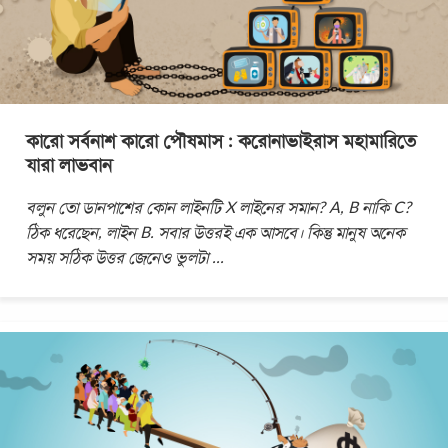
কারো সর্বনাশ কারো পৌষমাস : করোনাভাইরাস মহামারিতে
যারা লাভবান
বলুন তো ডানপাশের কোন লাইনটি X লাইনের সমান? A, B নাকি C?
ঠিক ধরেছেন, লাইন B. সবার উত্তরই এক আসবে। কিন্তু মানুষ অনেক
সময় সঠিক উত্তর জেনেও ভুলটা
...