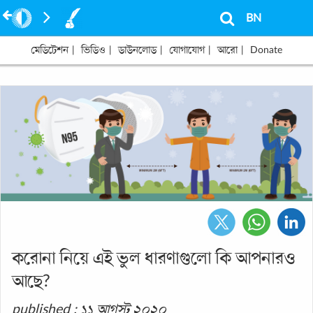
BN
মেডিটেশন
|
ভিডিও
|
ডাউনলোড
|
যোগাযোগ
|
আরো
|
Donate
করোনা নিয়ে এই ভুল ধারণাগুলো কি আপনারও
আছে?
published : ১১ আগস্ট ২০২০