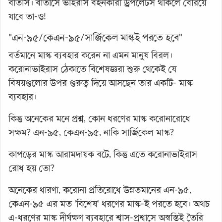
বাতাস। বাতাসে ভাইরাস বহনকারী ড্রপলেটস থাকলে বেরিয়ে
যাবে তা-ও!
"এন-৯৫/কেএন-৯৫/সার্জিকেল মাস্কই পরতে হবে"
বর্তমানে মাস্ক ব্যবহার করেন না এমন মানুষ বিরল।
করোনাভাইরাস ঠেকাতে বিশেষজ্ঞরা শুরু থেকেই যে
বিষয়গুলোর উপর গুরুত্ব দিয়ে আসছেন তার একটি- মাস্ক
ব্যবহার।
কিন্তু অনেকের মনে প্রশ্ন, কোন ধরণের মাস্ক করোনারোধে
সক্ষম? এন-৯৫, কেএন-৯৫, নাকি সার্জিকেল মাস্ক?
কাপড়ের মাস্ক আরামদায়ক বটে, কিন্তু এতে করোনাভাইরাস
রোধ হয় তো?
অনেকের ধারণা, করোনা প্রতিরোধে উন্নতমানের এন-৯৫,
কেএন-৯৫ এর মত 'বিশেষ' ধরণের মাস্ক-ই পরতে হবে। অথচ
এ-ধরণের মাস্ক দীর্ঘক্ষণ ব্যবহারে শ্বাস-প্রশ্বাসে অস্বস্তিই তৈরি