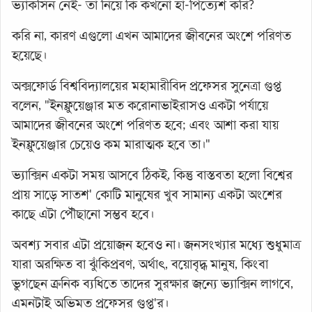
ভ্যাকসিন নেই- তা নিয়ে কি কখনো হা-পিত্যেশ করি?
করি না, কারণ এগুলো এখন আমাদের জীবনের অংশে পরিণত
হয়েছে।
অক্সফোর্ড বিশ্ববিদ্যালয়ের মহামারীবিদ প্রফেসর সুনেত্রা গুপ্ত
বলেন, "ইনফ্লুয়েঞ্জার মত করোনাভাইরাসও একটা পর্যায়ে
আমাদের জীবনের অংশে পরিণত হবে; এবং আশা করা যায়
ইনফ্লুয়েঞ্জার চেয়েও কম মারাত্মক হবে তা।"
ভ্যাক্সিন একটা সময় আসবে ঠিকই, কিন্তু বাস্তবতা হলো বিশ্বের
প্রায় সাড়ে সাতশ' কোটি মানুষের খুব সামান্য একটা অংশের
কাছে এটা পৌঁছানো সম্ভব হবে।
অবশ্য সবার এটা প্রয়োজন হবেও না। জনসংখ্যার মধ্যে শুধুমাত্র
যারা অরক্ষিত বা ঝুঁকিপ্রবণ, অর্থাৎ, বয়োবৃদ্ধ মানুষ, কিংবা
ভুগছেন ক্রনিক ব্যধিতে তাদের সুরক্ষার জন্যে ভ্যাক্সিন লাগবে,
এমনটাই অভিমত প্রফেসর গুপ্ত'র।