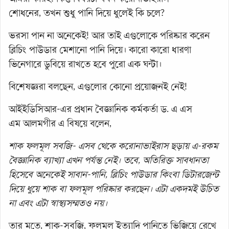
শোধনের, তখন শুধু পানি দিয়ে ধুলেই কি চলে?
ভরসা পান না অনেকেই! আর তাই এগুলোকে পরিষ্কার করেন
ব্লিচিং পাউডার মেশানো পানি দিয়ে। কারো কারো ধারণা
ভিনেগারে ডুবিয়ে রাখতে হবে পুরো এক ঘন্টা।
বিশেষজ্ঞরা বলছেন, এগুলোর কোনো প্রয়োজনই নেই!
আইইডিসিআর-এর প্রধান বৈজ্ঞানিক কর্মকর্তা ড. এ এস
এম
আলমগীর এ বিষয়ে বলেন,
শাক ফলমূল সবজি- এসব থেকে করোনাভাইরাস ছড়ায় এ-রকম
বৈজ্ঞানিক ব্যাখ্যা এখন পর্যন্ত নেই। তবে, অতিরিক্ত সাবধানতা
হিসেবে অনেকেই সাবান-পানি, ব্লিচিং পাউডার কিংবা ডিটারজেন্ট
দিয়ে ধুয়ে শাক বা ফলমূল পরিষ্কার করছেন। এটা একদমই উচিত
না এবং এটা স্বাস্থ্যসম্মতও নয়।
তার মতে, শাক-সবজি, ফলমূল ইত্যাদি পানিতে ভিজিয়ে রেখে