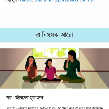
তথ্যসূত্র
Nature: Scientific Reports
,
AUT Journal
এ বিষয়ক আরো
দম ॥ জীবনের মূল ছন্দ
সুস্বাস্থ্য একজন মানুষের সবচেয়ে বড় সম্পদ। আর এ সুস্বাস্থ্যের অন্যতম