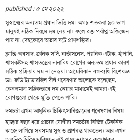
published : ৫ মে ২০২২
সুস্বাস্থ্যের অন্যতম প্রধান ভিত্তি দম। অথচ শতকরা ৯০ ভাগ
মানুষই সঠিক নিয়মে দম নেয় না। ফলে রক্ত পর্যাপ্ত অক্সিজেন
পায় না, দেহকোষে অভাব ঘটে প্রাণশক্তির।
ক্লান্তি-অবসাদ, ক্রনিক সর্দি, নার্ভাসনেস, প্যানিক এটাক, হাঁপানি,
শ্বাসকষ্টসহ শ্বাসতন্ত্রের নানাবিধ রোগের অন্যতম প্রধান কারণ
সঠিক প্রক্রিয়ায় দম না নেওয়া। আমেরিকান বক্ষব্যধি বিশেষজ্ঞ
ডাঃ রুডি ট্যাডারহিল দীর্ঘ গবেষণার আলোকে বলেছেন,
কেবলমাত্র সঠিকভাবে দম নেয়ার মাধ্যমেই আমরা এই
রোগগুলো থেকে মুক্তি পেতে পারি।
দমচর্চা এখন আধুনিক চিকিৎসাবিজ্ঞানের গবেষণার বিষয়
হাজার বছর ধরে প্রাচ্যর যোগীরা দমচর্চার বিভিন্ন টেকনিক
কাজে লাগিয়ে সবসময় সুস্থ ও প্রাণবন্ত থাকতেন। আর এখন
আধুনিক চিকিৎসাবিজ্ঞান এই স্বাস্থ্যাভ্যাসের কল্যাণকর