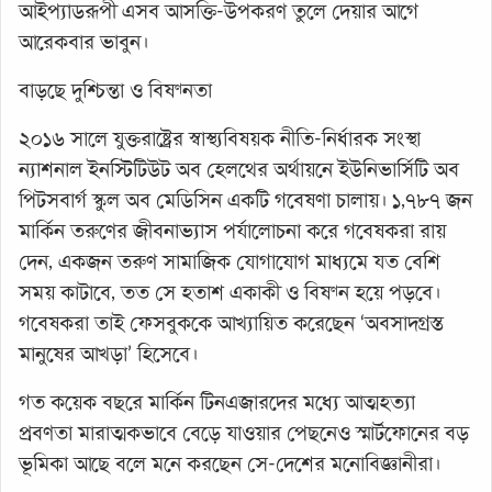
আইপ্যাডরূপী এসব আসক্তি-উপকরণ তুলে দেয়ার আগে
আরেকবার ভাবুন।
বাড়ছে দুশ্চিন্তা ও বিষণ্নতা
২০১৬ সালে যুক্তরাষ্ট্রের স্বাস্থ্যবিষয়ক নীতি-নির্ধারক সংস্থা
ন্যাশনাল ইনস্টিটিউট অব হেলথের অর্থায়নে ইউনিভার্সিটি অব
পিটসবার্গ স্কুল অব মেডিসিন একটি গবেষণা চালায়। ১,৭৮৭ জন
মার্কিন তরুণের জীবনাভ্যাস পর্যালোচনা করে গবেষকরা রায়
দেন, একজন তরুণ সামাজিক যোগাযোগ মাধ্যমে যত বেশি
সময় কাটাবে, তত সে হতাশ একাকী ও বিষণ্ন হয়ে পড়বে।
গবেষকরা তাই ফেসবুককে আখ্যায়িত করেছেন ‘অবসাদগ্রস্ত
মানুষের আখড়া’ হিসেবে।
গত কয়েক বছরে মার্কিন টিনএজারদের মধ্যে আত্মহত্যা
প্রবণতা মারাত্মকভাবে বেড়ে যাওয়ার পেছনেও স্মার্টফোনের বড়
ভূমিকা আছে বলে মনে করছেন সে-দেশের মনোবিজ্ঞানীরা।