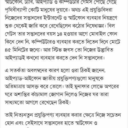
স্মার্টফোন, ট্যাব, আইপ্যাড ও কম্পিউটার গেমস পৌঁছে গেছে
পৃথিবীব্যাপী কোটি মানুষের দুয়ারে। অথচ এই প্রযুক্তিবিদরা
নিজেদের সন্তানদের ইন্টারনেট ও স্মার্টফোন ব্যবহার নিয়ন্ত্রণে
শুরু থেকেই জারি করে রেখেছিলেন কঠোর নিষেধাজ্ঞা। বিল
গেটস তার সন্তানদের বয়স ১৪ হওয়ার আগে মোবাইল ফোন
কিনে দেন নি, কম্পিউটারও ব্যবহার করতে দিতেন দিনে মোটে
৪৫ মিনিটের জন্যে। আর স্টিভ জবস তো নিজের উদ্ভাবিত
আইপ্যাডই কখনো ব্যবহার করতে দেন নি সন্তানদের।
এ সতর্কতা অবলম্বনের কারণ হলো ওরা ঠিকই জানেন,
আইপ্যাড-আইফোন জাতীয় প্রযুক্তিপণ্যগুলো মানুষকে
অতিমাত্রায় আসক্ত করে তোলে। তাই মুনাফার লোভে অপরের
ঘরে অশান্তির কাঁচামাল জোগান দিলেও নিজের ঘর তারা
সাধ্যমতো আগলে রেখেছেন ঠিকই।
তাই নিত্যনতুন প্রযুক্তিপণ্য ব্যবহার করার ক্ষেত্রে নিজে সচেতন
হোন এবং সেইসাথে সন্তানদের হাতে স্মার্টফোন ও