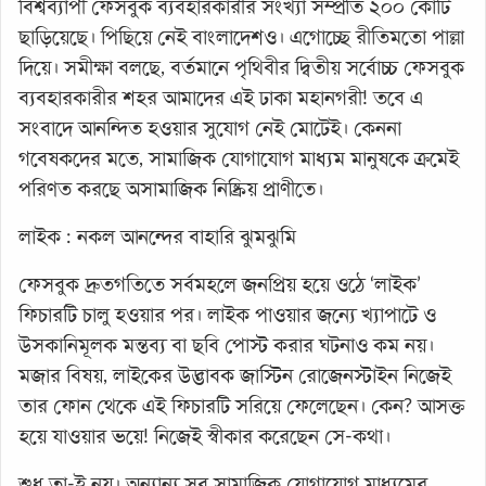
বিশ্বব্যাপী ফেসবুক ব্যবহারকারীর সংখ্যা সম্প্রতি ২০০ কোটি
ছাড়িয়েছে। পিছিয়ে নেই বাংলাদেশও। এগোচ্ছে রীতিমতো পাল্লা
দিয়ে। সমীক্ষা বলছে, বর্তমানে পৃথিবীর দ্বিতীয় সর্বোচ্চ ফেসবুক
ব্যবহারকারীর শহর আমাদের এই ঢাকা মহানগরী! তবে এ
সংবাদে আনন্দিত হওয়ার সুযোগ নেই মোটেই। কেননা
গবেষকদের মতে, সামাজিক যোগাযোগ মাধ্যম মানুষকে ক্রমেই
পরিণত করছে অসামাজিক নিষ্ক্রিয় প্রাণীতে।
লাইক : নকল আনন্দের বাহারি ঝুমঝুমি
ফেসবুক দ্রুতগতিতে সর্বমহলে জনপ্রিয় হয়ে ওঠে ‘লাইক’
ফিচারটি চালু হওয়ার পর। লাইক পাওয়ার জন্যে খ্যাপাটে ও
উসকানিমূলক মন্তব্য বা ছবি পোস্ট করার ঘটনাও কম নয়।
মজার বিষয়, লাইকের উদ্ভাবক জাস্টিন রোজেনস্টাইন নিজেই
তার ফোন থেকে এই ফিচারটি সরিয়ে ফেলেছেন। কেন? আসক্ত
হয়ে যাওয়ার ভয়ে! নিজেই স্বীকার করেছেন সে-কথা।
শুধু তা-ই নয়। অন্যান্য সব সামাজিক যোগাযোগ মাধ্যমের