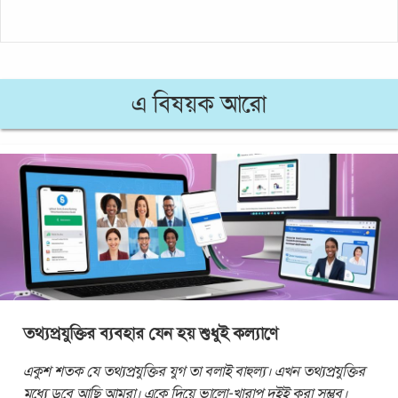
এ বিষয়ক আরো
তথ্যপ্রযুক্তির ব্যবহার যেন হয় শুধুই কল্যাণে
একুশ শতক যে তথ্যপ্রযুক্তির যুগ তা বলাই বাহুল্য। এখন তথ্যপ্রযুক্তির
মধ্যে ডুবে আছি আমরা। একে দিয়ে ভালো-খারাপ দুইই করা সম্ভব।