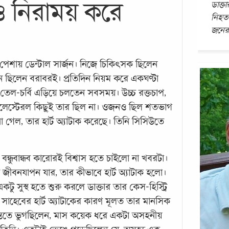
ও নিরাময় করে
ডাক্তা
নিহত
জনেরই
পেশায় ডেন্টাল সার্জন। নিজে চিকিৎসক ছিলেন
চেতন ছিলেন বরাবরই। প্রতিদিন নিয়ম করে একঘণ্টা
ত তেল-চর্বি এড়িয়ে চলতেন সবসময়। উচ্চ রক্তচাপ,
 কোলেস্টেরল কিছুই তার ছিল না। ওজনও ছিল শতভাগ
না গেল, তার হার্ট অ্যাটাক করেছে। তিনি সিসিউতে
, বন্ধুবান্ধব কারোরই বিশ্বাস হতে চাইলো না খবরটা।
জীবনযাপন যার, তার কীভাবে হার্ট অ্যাটাক হলো।
টু সুস্থ হতে শুরু করলে ডাক্তার তার কেস-হিস্ট্রি
সাহেবের হার্ট অ্যাটাকের কারণ মূলত তার মানসিক
ন্তিতে ভুগছিলেন, মাস কয়েক ধরে একটা অসহনীয়