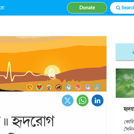
রো
Donate
হৃদয়
 ॥ হৃদরোগ
কোরিয়
সৈনি