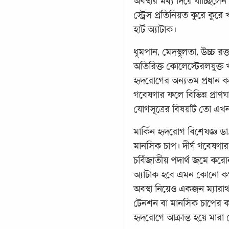
অবস্থার মধ্য দিয়ে যাচ্ছি
স্ট্রেস প্রতিনিয়ত কুরে কু
হার্ট অ্যাটাক।
ধূমপান, মেদস্থূলতা, উচ্চ 
অতিরিক্ত কোলেস্টেরলযুক্ত 
হৃদরোগের অন্যতম প্রধান 
গবেষণার ফলে বিভিন্ন প্রাণ
যোগসূত্রের বিষয়টি তো এখন 
মার্কিন হৃদরোগ বিশেষজ্ঞ ড
মানসিক চাপ। দীর্ঘ গবেষণা
চর্বিজাতীয় পদার্থ জমে করোন
অ্যাটাক হবে এমন কোনো কথা
অবস্থা নিয়েও একজন ম্যারাথ
টেনশন বা মানসিক চাপের ক
হৃদরোগে আক্রান্ত হয়ে মারা