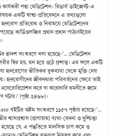
কার্যকরী পন্থা মেডিটেশন। রিডার্স ডাইজেস্ট-এ
 বিষয়ক একটি স্বাস্থ্য-প্রতিবেদনে এ তথ্যগুলো
য়, হৃদরোগ প্রতিরোধ ও নিরাময়ে মেডিটেশনের
েয়েছে কার্ডিওলজির প্রধান প্রধান পাঠ্যবইয়ের
অধিক
ও।
হৃদর
বাড়া
 দ্বাদশ সংস্করণে বলা হয়েছে-‘... মেডিটেশন
রীর স্থির হয়, মন হয়ে ওঠে প্রশান্ত। এর ফলে একটি
টিভি 
, যা হৃদরোগের ভীতিকর বুকব্যথা থেকে মুক্তি দেয়
নিষ্প
। হৃদরোগীদের জীবনধারা পরিবর্তনের ক্ষেত্রে তাই
মতো ঘ
আপনার
 এথেরোরিগ্রেশন করে বা করোনারি ধমনীতে জমে
দৈনন্
 ঘটায়।’ (পৃষ্ঠা ২৪৬৮)।
 বইটির অষ্টম সংস্করণে ১১৫৭ পৃষ্ঠায় রয়েছে-‘...
শ্বাসপ্রশ্বাস (প্রাণায়াম) ব্যথা-বেদনা ও দুশ্চিন্তা
ত হয়েছে যে, এ পদ্ধতিতে মানসিক চাপ কমে ও
-ছাড়াও মেডিটেশন রক্তচাপ নিয়ন্ত্রণ করে এবং