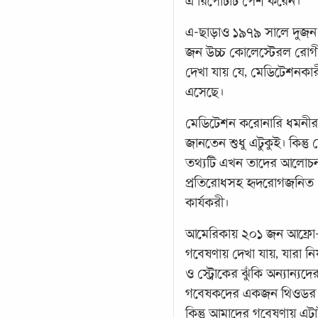
এ রিপোর্টটি পেশ করেন।
এ-ছাড়াও ১৯৭৯ সালে দুজ
জন উচ্চ কোলেস্টেরল রোগ
দেখা যায় যে, মেডিটেশনক
এসেছে।
মেডিটেশন করোনারি ধমনীর ব
জানতেন শুধু এটুকুই। কিন্তু 
তথ্যটি এখন তাদের আলোচনার 
প্রতিরোধসহ হৃদরোগজনিত য
কার্যকরী।
আমেরিকায় ২০১ জন আফ্রো-
গবেষণায় দেখা যায়, যারা নিয়
ও স্ট্রোকের ঝুঁকি অন্যান্
গবেষকদের একজন থিওডর কচ
কিন্তু আমাদের গবেষণায় এটা