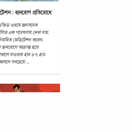
টেশন : হৃদরোগ প্রতিরোধে
ডেভিড ওরমে জনসনের
লিত এক গবেষণায় দেখা যায়,
নিয়মিত মেডিটেশন করেন,
 হৃদরোগে আক্রান্ত হয়ে
াতালে যাওয়ার হার ৮৭.৩%
আসলে সবচেয়ে
...
 অ্যাটাক : কারণ, লক্ষণ,
িরোধ ও প্রতিকারে করণীয়