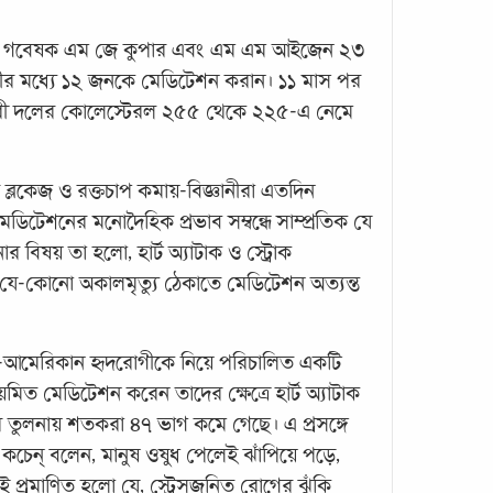
ন গবেষক এম জে কুপার এবং এম এম আইজেন ২৩
ীর মধ্যে ১২ জনকে মেডিটেশন করান। ১১ মাস পর
ারী দলের কোলেস্টেরল ২৫৫ থেকে ২২৫-এ নেমে
্লকেজ ও রক্তচাপ কমায়-বিজ্ঞানীরা এতদিন
হৃদশত
মেডিটেশনের মনোদৈহিক প্রভাব সম্বন্ধে সাম্প্রতিক যে
বিষয় তা হলো, হার্ট অ্যাটাক ও স্ট্রোক
চিংড়ি
ে-কোনো অকালমৃত্যু ঠেকাতে মেডিটেশন অত্যন্ত
বর্জন
গেছে,
থাকলে
আমেরিকান হৃদরোগীকে নিয়ে পরিচালিত একটি
পরিমা
মিত মেডিটেশন করেন তাদের ক্ষেত্রে হার্ট অ্যাটাক
...
যদের তুলনায় শতকরা ৪৭ ভাগ কমে গেছে। এ প্রসঙ্গে
েন্ বলেন, মানুষ ওষুধ পেলেই ঝাঁপিয়ে পড়ে,
ই প্রমাণিত হলো যে, স্ট্রেসজনিত রোগের ঝুঁকি