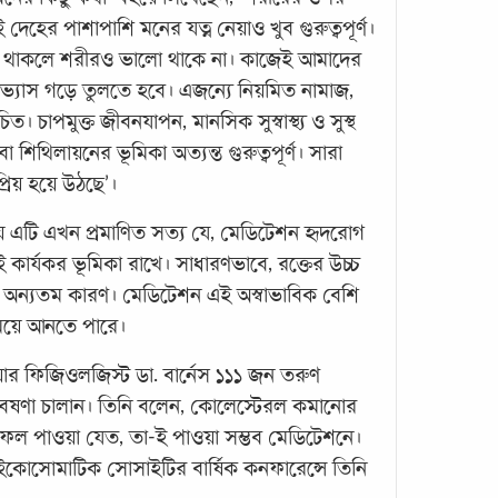
স্ট্র
েহের পাশাপাশি মনের যত্ন নেয়াও খুব গুরুত্বপূর্ণ।
খাবার
া থাকলে শরীরও ভালো থাকে না। কাজেই আমাদের
সূচনা
র অভ্যাস গড়ে তুলতে হবে। এজন্যে নিয়মিত নামাজ,
ত। চাপমুক্ত জীবনযাপন, মানসিক সুস্বাস্থ্য ও সুস্থ
 বা শিথিলায়নের ভূমিকা অত্যন্ত গুরুত্বপূর্ণ। সারা
্রিয় হয়ে উঠছে’।
য় এটি এখন প্রমাণিত সত্য যে, মেডিটেশন হৃদরোগ
েই কার্যকর ভূমিকা রাখে। সাধারণভাবে, রক্তের উচ্চ
ওমেগ
ের অন্যতম কারণ। মেডিটেশন এই অস্বাভাবিক বেশি
তবে..
মিয়ে আনতে পারে।
ওমেগা-
র ফিজিওলজিস্ট ডা. বার্নেস ১১১ জন তরুণ
কাছে
গবেষণা চালান। তিনি বলেন, কোলেস্টেরল কমানোর
কোনো
 ফল পাওয়া যেত, তা-ই পাওয়া সম্ভব মেডিটেশনে।
জন্যে
োসোমাটিক সোসাইটির বার্ষিক কনফারেন্সে তিনি
ফ্যাট