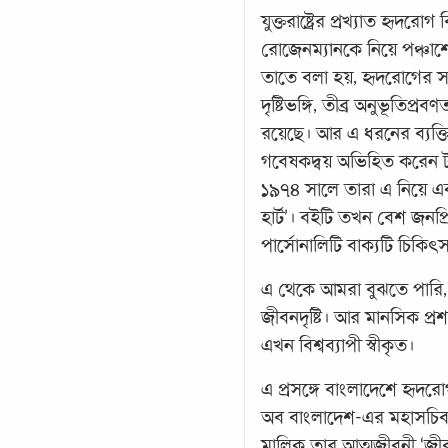
যুক্তরাষ্ট্রের প্রখ্যাত হৃদর
রোজেনম্যানকে নিয়ে পঞ্চা
তাতে বলা হয়, হৃদরোগের সাথে অ
দৃষ্টিভঙ্গি, তীব্র অনুভূতিপ
রয়েছে। আর এ ধরনের ব্যক্তিত
গবেষকদ্বয় অভিহিত করেন টাই
১৯৭৪ সালে তারা এ নিয়ে এ
হার্ট’। বইটি তখন বেশ জন
পার্সোনালিটি বাক্যটি চিকি
এ থেকে আমরা বুঝতে পারি, সুস
জীবনদৃষ্টি। আর মানসিক প্রশ
এখন বিশ্বব্যাপী স্বীকৃত।
এ প্রসঙ্গে বাংলাদেশে হৃদর
অব বাংলাদেশ-এর মহাসচিব জ
মালিক তার আত্মজীবনী ‘জী