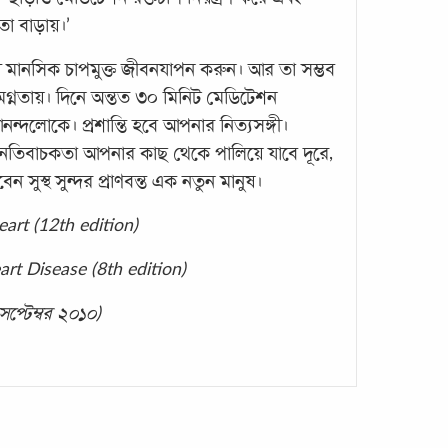
তা বাড়ায়।’
ন্যে মানসিক চাপমুক্ত জীবনযাপন করুন। আর তা সম্ভব
হৃদবা
মগ্নতায়। দিনে অন্তত ৩০ মিনিট মেডিটেশন
বাদাম
্দলোকে। প্রশান্তি হবে আপনার নিত্যসঙ্গী।
অনেকে
নেতিবাচকতা আপনার কাছ থেকে পালিয়ে যাবে দূরে,
বাদাম
সুস্থ সুন্দর প্রাণবন্ত এক নতুন মানুষ।
ফ্যাট 
পেনসি
Heart (12th edition)
isease (8th edition)
সেপ্টেম্বর ২০১০)
ধূমপ