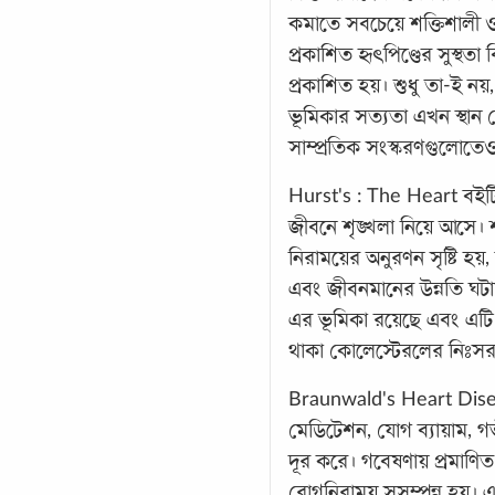
কমাতে সবচেয়ে শক্তিশালী ও 
প্রকাশিত হৃৎপিণ্ডের সুস্থতা
প্রকাশিত হয়। শুধু তা-ই ন
ভূমিকার সত্যতা এখন স্থান প
সাম্প্রতিক সংস্করণগুলোতে
Hurst's : The Heart বইটির
জীবনে শৃঙ্খলা নিয়ে আসে। শ
নিরাময়ের অনুরণন সৃষ্টি হয়
এবং জীবনমানের উন্নতি ঘটায়
এর ভূমিকা রয়েছে এবং এটি
থাকা কোলেস্টেরলের নিঃসরণ
Braunwald's Heart Disease
মেডিটেশন, যোগ ব্যায়াম, গভীর 
দূর করে। গবেষণায় প্রমাণি
রোগনিরাময় সুসম্পন্ন হয়। এ