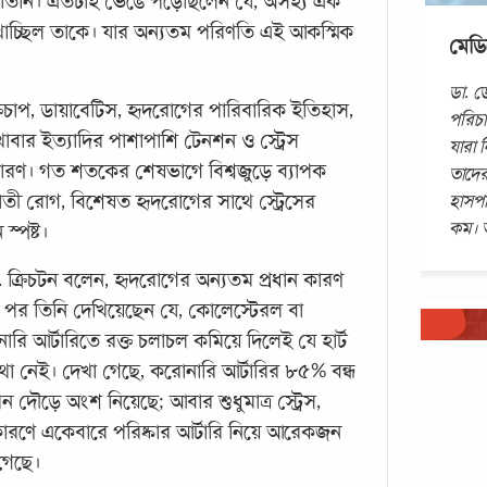
লেন তিনি। এতটাই ভেঙে পড়েছিলেন যে, অসহ্য এক
রে খাচ্ছিল তাকে। যার অন্যতম পরিণতি এই আকস্মিক
মেডি
ডা. 
রক্তচাপ, ডায়াবেটিস, হৃদরোগের পারিবারিক ইতিহাস,
পরিচা
খাবার ইত্যাদির পাশাপাশি টেনশন ও স্ট্রেস
যারা 
কারণ। গত শতকের শেষভাগে বিশ্বজুড়ে ব্যাপক
তাদের
হাসপ
ঘাতী রোগ, বিশেষত হৃদরোগের সাথে স্ট্রেসের
কম। 
স্পষ্ট।
া. ক্রিচটন বলেন, হৃদরোগের অন্যতম প্রধান কারণ
র পর তিনি দেখিয়েছেন যে, কোলেস্টেরল বা
ারি আর্টারিতে রক্ত চলাচল কমিয়ে দিলেই যে হার্ট
 নেই। দেখা গেছে, করোনারি আর্টারির ৮৫% বন্ধ
ন দৌড়ে অংশ নিয়েছে; আবার শুধুমাত্র স্ট্রেস,
ারণে একেবারে পরিষ্কার আর্টারি নিয়ে আরেকজন
হার্ট
 গেছে।
প্রত