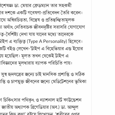
োগ বিশেষজ্ঞ ডা. মেয়ার ফ্রেডম্যান তার সহকর্মী
বৈশ্ব
শের দশকে একটি গবেষণা-প্রতিবেদন তৈরি করেন।
হার্ট 
স্থিরচিত্ততা, বিদ্বেষ ও প্রতিদ্বন্দ্বিতামূলক
মানসি
্রবণতা অর্থাৎ নেতিবাচক জীবনদৃষ্টির সরাসরি যোগাযোগ
এক ঘণ
্ব-বৈশিষ্ট্য দেখা যায় যাদের মধ্যে তাদেরকে
বেড়ে
প এ ব্যক্তিত্ব (Type A Personality) হিসেবে।
কটি বইও লেখেন-‘টাইপ এ বিহেভিয়ার এন্ড ইয়োর
প্রিয় হয়েছিল। মূলত তখন থেকেই টাইপ এ
ৎসাবিজ্ঞানের মূলধারায় ব্যাপক পরিচিতি পায়।
্থ হৃদযন্ত্রের জন্যে চাই মানসিক প্রশান্তি ও সঠিক
ান্তি ও চাপমুক্ত জীবনের জন্যে মেডিটেশনের ভূমিকা
অরনি
নিরা
োগ চিকিৎসার পথিকৃৎ ও ন্যাশনাল হার্ট ফাউন্ডেশন
পাশ্চা
াতীয় অধ্যাপক ব্রিগেডিয়ার (অব.) ডা. আব্দুল
ব্যাধ
বনের কিছু কথা’ বইয়ে লিখেছেন, ‘শরীরের ওপর