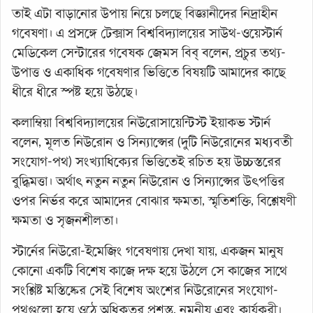
তাই এটা বাড়ানোর উপায় নিয়ে চলছে বিজ্ঞানীদের নিদ্রাহীন
গবেষণা। এ প্রসঙ্গে টেক্সাস বিশ্ববিদ্যালয়ের সাউথ-ওয়েস্টার্ন
মেডিকেল সেন্টারের গবেষক জেমস বিব্ বলেন, প্রচুর তথ্য-
উপাত্ত ও একাধিক গবেষণার ভিত্তিতে বিষয়টি আমাদের কাছে
ধীরে ধীরে স্পষ্ট হয়ে উঠছে।
কলাম্বিয়া বিশ্ববিদ্যালয়ের নিউরোসায়েন্টিস্ট ইয়াকভ স্টার্ন
বলেন, মূলত নিউরোন ও সিন্যাপ্সের (দুটি নিউরোনের মধ্যবর্তী
সংযোগ-পথ) সংখ্যাধিক্যের ভিত্তিতেই রচিত হয় উচ্চস্তরের
বুদ্ধিমত্তা। অর্থাৎ নতুন নতুন নিউরোন ও সিন্যাপ্সের উৎপত্তির
ওপর নির্ভর করে আমাদের বোঝার ক্ষমতা, স্মৃতিশক্তি, বিশ্লেষণী
ক্ষমতা ও সৃজনশীলতা।
স্টার্নের নিউরো-ইমেজিং গবেষণায় দেখা যায়, একজন মানুষ
কোনো একটি বিশেষ কাজে দক্ষ হয়ে উঠলে সে কাজের সাথে
সংশ্লিষ্ট মস্তিষ্কের সেই বিশেষ অংশের নিউরোনের সংযোগ-
পথগুলো হয়ে ওঠে অধিকতর প্রশস্ত, নমনীয় এবং কার্যকরী।