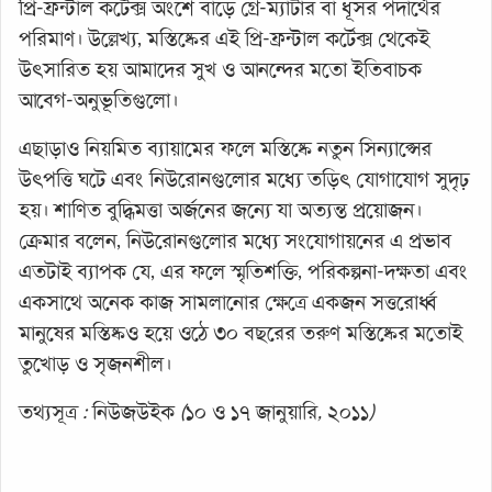
প্রি-ফ্রন্টাল কর্টেক্স অংশে বাড়ে গ্রে-ম্যাটার বা ধূসর পদার্থের
পরিমাণ। উল্লেখ্য, মস্তিষ্কের এই প্রি-ফ্রন্টাল কর্টেক্স থেকেই
উৎসারিত হয় আমাদের সুখ ও আনন্দের মতো ইতিবাচক
আবেগ-অনুভূতিগুলো।
এছাড়াও নিয়মিত ব্যায়ামের ফলে মস্তিষ্কে নতুন সিন্যাপ্সের
উৎপত্তি ঘটে এবং নিউরোনগুলোর মধ্যে তড়িৎ যোগাযোগ সুদৃঢ়
হয়। শাণিত বুদ্ধিমত্তা অর্জনের জন্যে যা অত্যন্ত প্রয়োজন।
ক্রেমার বলেন, নিউরোনগুলোর মধ্যে সংযোগায়নের এ প্রভাব
এতটাই ব্যাপক যে, এর ফলে স্মৃতিশক্তি, পরিকল্পনা-দক্ষতা এবং
একসাথে অনেক কাজ সামলানোর ক্ষেত্রে একজন সত্তরোর্ধ্ব
মানুষের মস্তিষ্কও হয়ে ওঠে ৩০ বছরের তরুণ মস্তিষ্কের মতোই
তুখোড় ও সৃজনশীল।
তথ্যসূত্র
:
নিউজউইক
(
১০ ও ১৭ জানুয়ারি
,
২০১১
)