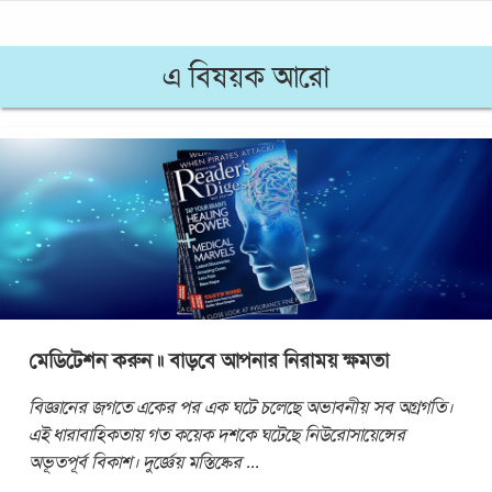
এ বিষয়ক আরো
মেডিটেশন করুন ॥ বাড়বে আপনার নিরাময় ক্ষমতা
বিজ্ঞানের জগতে একের পর এক ঘটে চলেছে অভাবনীয় সব অগ্রগতি।
এই ধারাবাহিকতায় গত কয়েক দশকে ঘটেছে নিউরোসায়েন্সের
অভূতপূর্ব বিকাশ। দুর্জ্ঞেয় মস্তিষ্কের
...