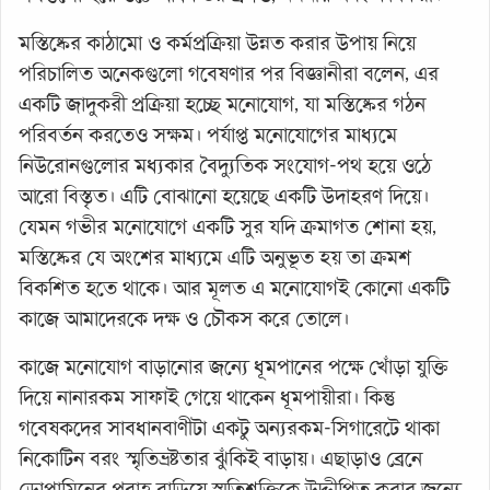
মস্তিষ্কের কাঠামো ও কর্মপ্রক্রিয়া উন্নত করার উপায় নিয়ে
পরিচালিত অনেকগুলো গবেষণার পর বিজ্ঞানীরা বলেন, এর
একটি জাদুকরী প্রক্রিয়া হচ্ছে মনোযোগ, যা মস্তিষ্কের গঠন
পরিবর্তন করতেও সক্ষম। পর্যাপ্ত মনোযোগের মাধ্যমে
নিউরোনগুলোর মধ্যকার বৈদ্যুতিক সংযোগ-পথ হয়ে ওঠে
আরো বিস্তৃত। এটি বোঝানো হয়েছে একটি উদাহরণ দিয়ে।
যেমন গভীর মনোযোগে একটি সুর যদি ক্রমাগত শোনা হয়,
মস্তিষ্কের যে অংশের মাধ্যমে এটি অনুভূত হয় তা ক্রমশ
বিকশিত হতে থাকে। আর মূলত এ মনোযোগই কোনো একটি
কাজে আমাদেরকে দক্ষ ও চৌকস করে তোলে।
কাজে মনোযোগ বাড়ানোর জন্যে ধূমপানের পক্ষে খোঁড়া যুক্তি
দিয়ে নানারকম সাফাই গেয়ে থাকেন ধূমপায়ীরা। কিন্তু
গবেষকদের সাবধানবাণীটা একটু অন্যরকম-সিগারেটে থাকা
নিকোটিন বরং স্মৃতিভ্রষ্টতার ঝুঁকিই বাড়ায়। এছাড়াও ব্রেনে
ডোপামিনের প্রবাহ বাড়িয়ে স্মৃতিশক্তিকে উদ্দীপিত করার জন্যে