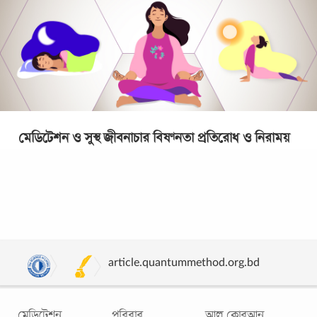
মেডিটেশন ও সুস্থ জীবনাচার বিষণ্নতা প্রতিরোধ ও নিরাময়
করে
আপনার প্রতিবেশী যখন চাকরি হারায় সেটা মন্দা (Recession), আপনি
হারালে যা ঘটে সেটাই বিষণ্নতা (Depression)। সাবেক মার্কিন
প্রেসিডেন্ট রোনাল্ড রিগ্যান
...
article.quantummethod.org.bd
মেডিটেশন
পরিবার
আল কোরআন