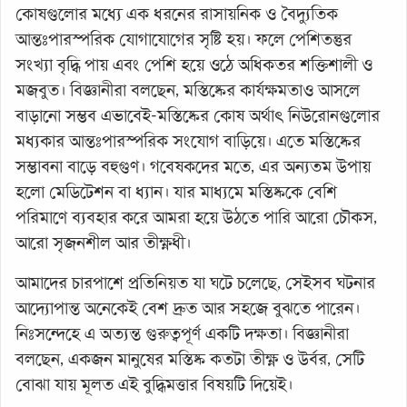
কোষগুলোর মধ্যে এক ধরনের রাসায়নিক ও বৈদ্যুতিক
আন্তঃপারস্পরিক যোগাযোগের সৃষ্টি হয়। ফলে পেশিতন্তুর
সংখ্যা বৃদ্ধি পায় এবং পেশি হয়ে ওঠে অধিকতর শক্তিশালী ও
মজবুত। বিজ্ঞানীরা বলছেন, মস্তিষ্কের কার্যক্ষমতাও আসলে
বাড়ানো সম্ভব এভাবেই-মস্তিষ্কের কোষ অর্থাৎ নিউরোনগুলোর
মধ্যকার আন্তঃপারস্পরিক সংযোগ বাড়িয়ে। এতে মস্তিষ্কের
সম্ভাবনা বাড়ে বহুগুণ। গবেষকদের মতে, এর অন্যতম উপায়
হলো মেডিটেশন বা ধ্যান। যার মাধ্যমে মস্তিষ্ককে বেশি
পরিমাণে ব্যবহার করে আমরা হয়ে উঠতে পারি আরো চৌকস,
আরো সৃজনশীল আর তীক্ষ্ণধী।
আমাদের চারপাশে প্রতিনিয়ত যা ঘটে চলেছে, সেইসব ঘটনার
আদ্যোপান্ত অনেকেই বেশ দ্রুত আর সহজে বুঝতে পারেন।
নিঃসন্দেহে এ অত্যন্ত গুরুত্বপূর্ণ একটি দক্ষতা। বিজ্ঞানীরা
বলছেন, একজন মানুষের মস্তিষ্ক কতটা তীক্ষ্ণ ও উর্বর, সেটি
বোঝা যায় মূলত এই বুদ্ধিমত্তার বিষয়টি দিয়েই।