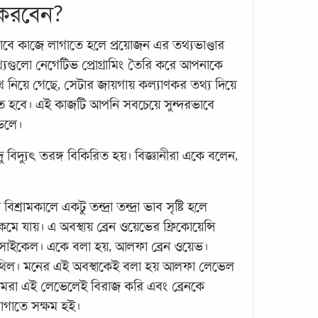
 করবেন?
মতোই 
জন্য
ে কাজে লাগাতে হলে প্রয়োজন এর তথ্যভাণ্ডার
 তথ্যগুলো নেগেটিভ প্রোগ্রামিং তৈরি করে আপনাকে
পথে নিয়ে গেছে, সেটার জায়গায় কল্যাণকর তথ্য দিয়ে
রতে হবে। এই কাজটি আপনি সবচেয়ে সুন্দরভাবে
েলে।
দু বিদ্যুৎ তরঙ্গ বিকিরিত হয়। বিজ্ঞানীরা একে বলেন,
মাত্
সম্ভব
িশ্রামকালে একটু তন্দ্রা তন্দ্রা ভাব সৃষ্টি হলে
মে যায়। এ অবস্থায় ব্রেন ওয়েভের ফ্রিকোয়েন্সি
কোয়ান
১৩ সাইকেল। একে বলা হয়, আলফা ব্রেন ওয়েভ।
প্রশ্
হলো- 
শিথিল। মনের এই অবস্থাকেই বলা হয় আলফা লেভেল
এটা স
ে আমরা এই লেভেলেই বিরাজ করি এবং ব্রেনকে
অবিশ্
লাগাতে সক্ষম হই।