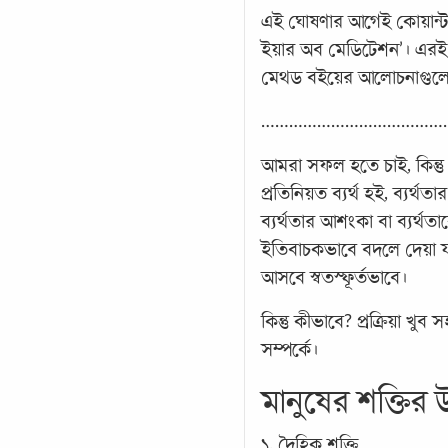
এই ঘোষণার আগেই কোয়ান্ট
ইয়ার অব মেডিটেশন’। এরই প
মেথড বইয়ের আলোচনাগুলোর
…………………………………
আমরা সফল হতে চাই, কিন্তু
প্রতিনিয়ত ব্যর্থ হই, ব্যর
ব্যর্থতার আশংকা বা ব্যর্থতাক
ইতিবাচকভাবে বদলে দেয়া যায়
আসবে স্বতস্ফূর্তভাবে।
কিন্তু কীভাবে? প্রক্রিয়া 
সম্পর্কে।
মানুষের শক্তির 
১. দৈহিক শক্তি