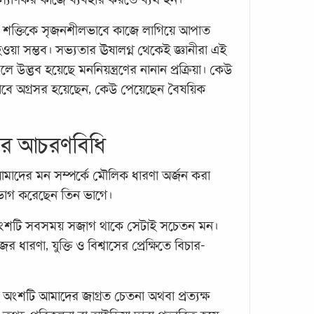
র শক্তিকে সৃজনশীলভাবে কাজে লাগিয়ে আপাত
য়া সম্ভব। সভ্যতার ঊষালগ্ন থেকেই জ্ঞানীরা এই
সুস্থত
অর্জ
লে উদ্ভব হয়েছে মননিয়ন্ত্রণের নানান প্রক্রিয়া। কেউ
আপনা
ভাবে অগ্রসর হয়েছেন, কেউ পেয়েছেন বৈষয়িক
সম্প
কোয়ান
ের আচরণবিধি
ও সুখ
টুলবক্
আমাদের মন সম্পর্কে মৌলিক ধারণা অর্জন করা
মতোই 
 ভাগ করেছেন তিন ভাগে।
জন্য
অংশটি সবসময় সজাগ থাকে সেটাই সচেতন মন।
ারণা, যুক্তি ও বিশ্বাসের প্রেক্ষিতে বিচার-
ংশটি আমাদের জাগ্রত চেতনা অথবা প্রত্যক্ষ