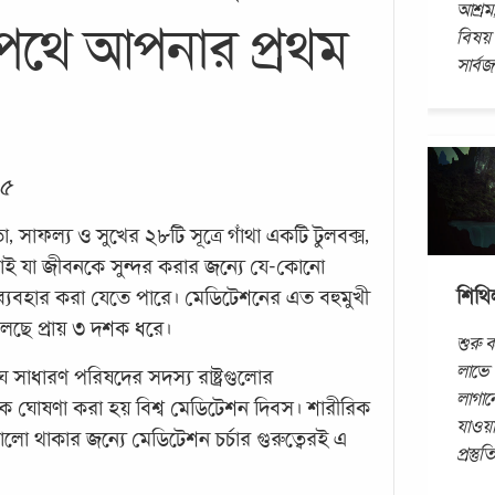
আশ্রম,
 পথে আপনার প্রথম
বিষয়
সার্বজ
২৫
, সাফল্য ও সুখের ২৮টি সূত্রে গাঁথা একটি টুলবক্স,
তোই যা জীবনকে সুন্দর করার জন্যে যে-কোনো
শিথি
্যবহার করা যেতে পারে। মেডিটেশনের এত বহুমুখী
বলছে প্রায় ৩ দশক ধরে।
শুরু 
লাভে 
সাধারণ পরিষদের সদস্য রাষ্ট্রগুলোর
লাগান
বরকে ঘোষণা করা হয় বিশ্ব মেডিটেশন দিবস। শারীরিক
যাওয়া
 থাকার জন্যে মেডিটেশন চর্চার গুরুত্বেরই এ
প্রস্