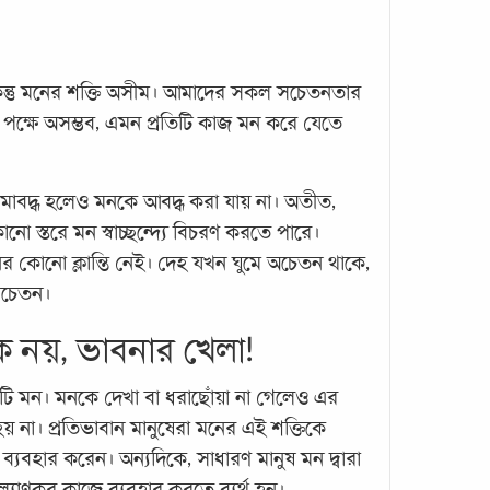
কিন্তু মনের শক্তি অসীম। আমাদের সকল সচেতনতার
হের পক্ষে অসম্ভব, এমন প্রতিটি কাজ মন করে যেতে
প্রশা
পরীক্
কোয়া
সীমাবদ্ধ হলেও মনকে আবদ্ধ করা যায় না। অতীত,
ো স্তরে মন স্বাচ্ছন্দ্যে বিচরণ করতে পারে।
মনই সূ
প্রযুক
 মনের কোনো ক্লান্তি নেই। দেহ যখন ঘুমে অচেতন থাকে,
তথা ত
সচেতন।
হয়েছে
ক নয়, ভাবনার খেলা!
সৃজনশ
কটি মন। মনকে দেখা বা ধরাছোঁয়া না গেলেও এর
য় না। প্রতিভাবান মানুষেরা মনের এই শক্তিকে
ে ব্যবহার করেন। অন্যদিকে, সাধারণ মানুষ মন দ্বারা
কল্যাণকর কাজে ব্যবহার করতে ব্যর্থ হন।