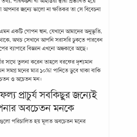
প্ত তথ্য, পরিকল্পনা বা আইডিয়া দ্বারা প্রভাবিত হয়ে
টা আপনার জন্যে ভালো না ক্ষতিকর তা সে বিবেচনা
মেডি
মানুষ
এমন একটি গোপন স্থান, যেখানে আমাদের অনুভূতি,
সবসময
মা থাকে, অথচ সেখানে আপনি সরাসরি ঢুকতে পারবেন
সংস্কা
পের ব্যাপারে বিজ্ঞান এখনো অন্ধকারে আছে।
নিয়ে 
পারিব
র সাথে তুলনা করেন তাহলে বরফের দৃশ্যমান
সমগ্র মনের মাত্র ১০%! পানিতে ডুবে থাকা বাকি
েতন ও অচেতন মন।
সাফল্য প্রাচুর্য সবকিছুর জন্যেই
আপনার অবচেতন মনকে
য়াগুলো পরিচালিত হয় মূলত অবচেতন মনের
শিথি
ইতিব