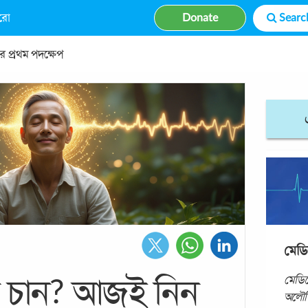
রো
Donate
প্রথম পদক্ষেপ
মেডি
মেডিট
 চান? আজই নিন
অলৌক