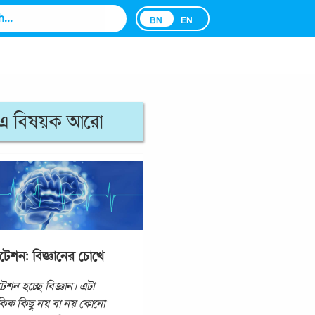
BN
EN
এ বিষয়ক আরো
টেশন: বিজ্ঞানের চোখে
েশন হচ্ছে বিজ্ঞান। এটা
িক কিছু নয় বা নয় কোনো