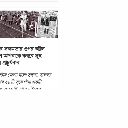
র সক্ষমতার ওপর অটল
বাস আপনাকে করবে সুস্থ
্রাচুর্যবান
্টাম মেথড হলো সুস্থতা, সাফল্য
ের ২৮টি সূত্রে গাঁথা একটি
স, কম্প্যাক্ট সুইস নাইফের
যা জীবনকে সুন্দর করার
ে যে-কোনো সময়,
...