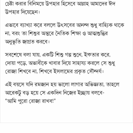
চেষ্টা করার বিনিময়ে উপহার হিসেবে আল্লাহ আমাদের ঈদ
উপহার দিয়েছেন।
এভাবে ব্যাখ্যা করে বললে উৎসবের আনন্দ শুধু বাহ্যিক থাকে
না, বরং তা শিশুর অন্তরে নৈতিক শিক্ষা ও আত্মশুদ্ধির
অনুভূতি জাগ্রত করবে।
সবশেষে বলা যায়, একটি শিশু গল্প শুনে, ইফতার করে,
দোয়া পড়ে, অভাবীকে খাবার দিয়ে সাহায্য করলে সে শুধু
রোজা শিখবে না, শিখবে ইসলামের প্রকৃত সৌন্দর্য।
এই বয়সে যদি রমজান হয় ভালো লাগার অভিজ্ঞতা, তাহলে
আরেকটু বড় হয়ে সে একদিন নিজের ইচ্ছায় বলবে-
“আমি পুরো রোজা রাখব!”