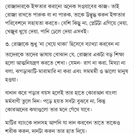
রোজাদারকে ইফতার করানো অনেক সওয়াবের কাজ। তাই
রোজা রাখতে পারুক বা না পারুক, তাকে উদ্বুদ্ধ করুন ইফতার
পরিবেশনে সহায়তা করতে। বেশি কিছু না, প্লেটটা এগিয়ে দেয়া,
খেজুর ধুয়ে দেয়া, পানি ঢেলে দেয়া এসবই।
৩. রোজাকে শুধু ‘না খেয়ে থাকা’ হিসেবে ব্যাখ্যা করবেন না
তাদেরকে তাদের ভাষায় বোঝান যে, রোজার একটা বড় শিক্ষা
হলো আত্মনিয়ন্ত্রণ করতে শেখা। যেমন- রাগ না করা, মিথ্যা না
বলা, ঝগড়াঝাটি-মারামারি না করা এবং সমমর্মী ও ভালো মানুষ
হওয়া।
বানান করে পড়ার বয়স হলেই তার হাতে কোরআন বাংলা
মর্মবাণী তুলে দিন। পড়ে হয়ত সবটা বুঝবে না, কিন্তু
কোরআনের কথাগুলো তার মনে গেঁথে যাবে।
মাটির ব্যাংকে দানসহ আপনি যা দান করবেন তাতে তাকেও
শরীক করুন, দানটা করুন তার হাত দিয়ে।