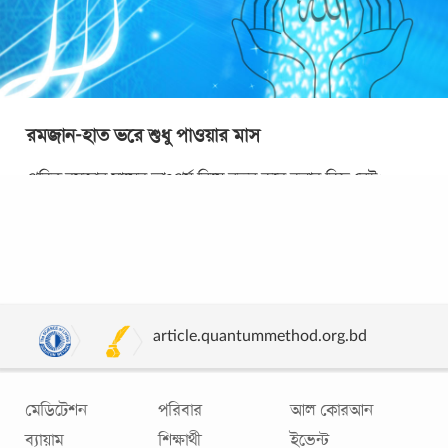
রমজান-হাত ভরে শুধু পাওয়ার মাস
পবিত্র রমজান মাসের তাৎপর্য নিয়ে নতুন করে বলার কিছু নেই।
কোরআন নাজিলের মাস হিসেবে এ মাসের গুরুত্ব আল্লাহ পাকের কাছে
অসীম। কীভাবে এ মাসের বরকতকে
...
article.quantummethod.org.bd
মেডিটেশন
পরিবার
আল কোরআন
ব্যায়াম
শিক্ষার্থী
ইভেন্ট