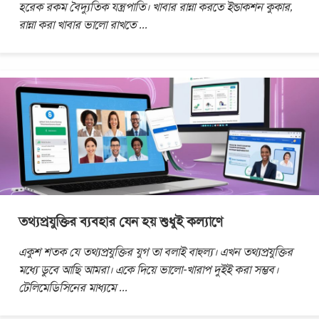
হরেক রকম বৈদ্যুতিক যন্ত্রপাতি। খাবার রান্না করতে ইন্ডাকশন কুকার,
রান্না করা খাবার ভালো রাখতে
...
তথ্যপ্রযুক্তির ব্যবহার যেন হয় শুধুই কল্যাণে
একুশ শতক যে তথ্যপ্রযুক্তির যুগ তা বলাই বাহুল্য। এখন তথ্যপ্রযুক্তির
মধ্যে ডুবে আছি আমরা। একে দিয়ে ভালো-খারাপ দুইই করা সম্ভব।
টেলিমেডিসিনের মাধ্যমে
...