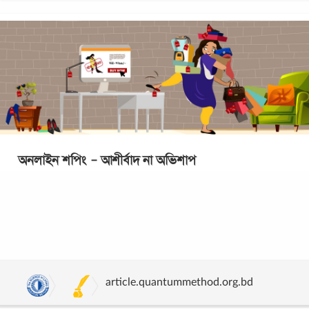
অনলাইন শপিং – আশীর্বাদ না অভিশাপ
স্মার্টফোন ও ইন্টারনেটের সহজলভ্যতার কারণে অনলাইন শপিং এখন
আমাদের অনেকের জীবনেই নিত্যদিনের অভিজ্ঞতায় রূপান্তরিত
হয়েছে। বাচ্চার ফিডার বোতল থেকে শুরু
...
article.quantummethod.org.bd