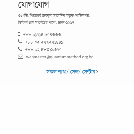
যোগাযোগ
৩১/ভি, শিল্পাচার্য জয়নুল আবেদিন সড়ক, শান্তিনগর,
খুলছে শিক্ষা প্রতিষ্ঠান : অভিভাবক ও শিক্ষক হিসেবে
(ইস্টার্ন প্লাস মার্কেটের পাশে), ঢাকা-১২১৭
আপনার করণীয় কী?
+৮৮ ০১৭১৪ ৯৭৪৩৩৩
+৮৮ ০২ ২২২২২১৪৪১
করোনাভাইরাসের কারণে ১০ মাসেরও বেশি সময়কাল বন্ধ থাকার পর
+৮৮ ০২ ৪৮৩১৯৩৭৭
দেশের শিক্ষা প্রতিষ্ঠানগুলোকে সীমিত পরিসরে খুলে দেয়ার কথা চিন্তা
webmaster@quantummethod.org.bd
করছেন কর্তৃপক্ষ। নতুন এই
...
সকল শাখা/ সেল/ সেন্টার