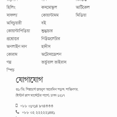
হিলিং
কসমোস্কুল
আর্টিকেল
সাফল্য
কোয়ান্টামম
মিডিয়া
অবিচুয়ারী
বই
সুস্থতার গুরুত্বপূর্ণ অঙ্গ ‘সামাজিক ফিটনেস’ : কীভাবে এর
কোয়ান্টাপিডিয়া
শুদ্ধাচার
যত্ন নেবেন?
প্রশ্নোত্তর
নিউজলেটার
বিশ্ব স্বাস্থ্য সংস্থা স্বাস্থ্যকে বলছে- a state of complete physical,
অনলাইন দান
হাদীস
mental, and social well-being, not merely the absence of
কোরাম
অটোসাজেশন
disease. অর্থাৎ,
...
গল্প
ভার্চুয়াল ভাইরাস
স্পিচ
যোগাযোগ
৩১/ভি, শিল্পাচার্য জয়নুল আবেদিন সড়ক, শান্তিনগর,
(ইস্টার্ন প্লাস মার্কেটের পাশে), ঢাকা-১২১৭
+৮৮ ০১৭১৪ ৯৭৪৩৩৩
+৮৮ ০২ ২২২২২১৪৪১