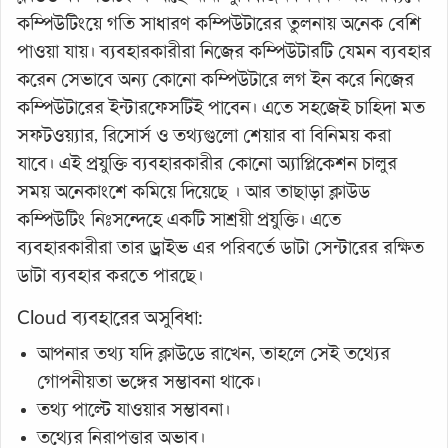
কম্পিউটিংয়ে গতি সাধারণ কম্পিউটারের তুলনায় অনেক বেশি
পাওয়া যায়। ব্যবহারকারীরা নিজের কম্পিউটারটি যেমন ব্যবহার
করেন সেভাবে অন্য কোনো কম্পিউটারে লগ ইন করে নিজের
কম্পিউটারের ইন্টারফেসটিই পাবেন। এতে সহজেই চাহিদা মত
সফটওয়্যার, রিসোর্স ও তথ্যগুলো শেয়ার বা বিনিময় করা
যাবে। এই প্রযুক্তি ব্যবহারকারীর কোনো অ্যাপ্লিকেশন চালুর
সময় অনেকাংশে কমিয়ে দিয়েছে । আর তাছাড়া ক্লাউড
কম্পিউটিং নিঃসন্দেহে একটি সাশ্রয়ী প্রযুক্তি। এতে
ব্যবহারকারীরা তার ড্রাইভ এর পরিবর্তে ডাটা সেন্টারের রক্ষিত
ডাটা ব্যবহার করতে পারছে।
Cloud ব্যবহারের অসুবিধা:
আপনার তথ্য যদি ক্লাউডে রাখেন, তাহলে সেই তথ্যের
গোপনীয়তা ভঙ্গের সম্ভাবনা থাকে।
তথ্য পাল্টে যাওয়ার সম্ভাবনা।
তথ্যের নিরাপত্তার অভাব।