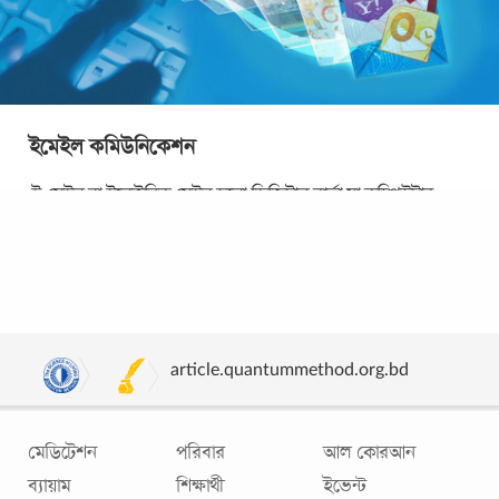
ইমেইল কমিউনিকেশন
ই-মেইল বা ইলেক্ট্রনিক মেইল হলো ডিজিটাল বার্তা যা কম্পিউটার
নেটওয়ার্কের মাধ্যমে প্রেরণ করা হয়। অতীতের চিঠি আদান প্রদানের
ডিজিটাল রূপ হচ্ছে ই-মেইল।
...
article.quantummethod.org.bd
মেডিটেশন
পরিবার
আল কোরআন
ব্যায়াম
শিক্ষার্থী
ইভেন্ট