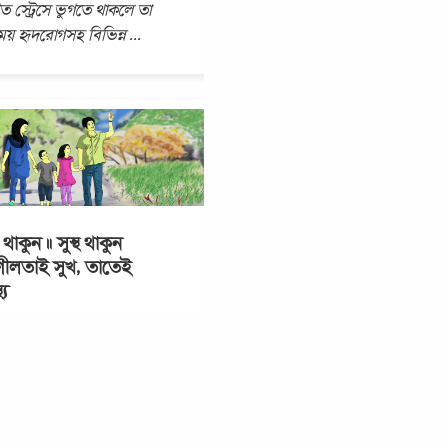
গত স্ট্রেসে ভুগতে থাকলে তা
য় হৃদরোগসহ বিভিন্ন
...
াকুন ॥ সুস্থ থাকুন
ীলতাই সুখ, তাতেই
্য
ness is a state of
ity. কথাটি বলেছিলেন গ্রীক
নিক এরিস্টটল। সচল থাকুন,
্যস্ত থাকুন। আপনি সুখী হবেন।
ু এ তো প্রায় আড়াই হাজার
...