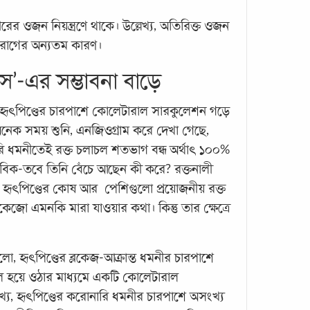
ের ওজন নিয়ন্ত্রণে থাকে। উল্লেখ্য, অতিরিক্ত ওজন
দরোগের অন্যতম কারণ।
াস’-এর সম্ভাবনা বাড়ে
র হৃৎপিণ্ডের চারপাশে কোলেটারাল সারকুলেশন গড়ে
মেডি
েক সময় শুনি, এনজিওগ্রাম করে দেখা গেছে,
ও নি
ি ধমনীতেই রক্ত চলাচল শতভাগ বন্ধ অর্থাৎ ১০০%
বাভাবিক-তবে তিনি বেঁচে আছেন কী করে? রক্তনালী
আরমান
হৃৎপিণ্ডের কোষ আর পেশিগুলো প্রয়োজনীয় রক্ত
ডেন্ট
কেজো এমনকি মারা যাওয়ার কথা। কিন্তু তার ক্ষেত্রে
ছিলেন 
ছিলেন
একঘণ্
ো, হৃৎপিণ্ডের ব্লকেজ-আক্রান্ত ধমনীর চারপাশে
চল হয়ে ওঠার মাধ্যমে একটি কোলেটারাল
খ্য, হৃৎপিণ্ডের করোনারি ধমনীর চারপাশে অসংখ্য