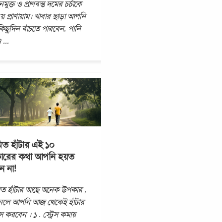
ুক্ত ও প্রাণবন্ত দমের চর্চাকে
য় প্রাণায়াম। খাবার ছাড়া আপনি
িছুদিন বাঁচতে পারবেন, পানি
ও
...
িত হাঁটার এই ১০
ারের কথা আপনি হয়ত
ন না!
ত হাঁটার আছে অনেক উপকার ,
ানলে আপনি আজ থেকেই হাঁটার
স করবেন । ১ . স্ট্রেস কমায়