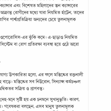
কাছে
যান্সার এবং বিশেষত মহিলাদের স্তন ক্যান্সারের
কোনো
-আক্রান্ত রোগীদের মধ্যে যারা নিয়মিত হাঁটেন, তাদের
জন্যে
ফ্যাট
াপির পার্শ্বপ্রতিক্রিয়া অন্যদের চেয়ে তুলনামূলক
স্টিওপোরোসিস-এর ঝুঁকি কমে। এ-ছাড়াও নিয়মিত
িস্টেম বা রোগ প্রতিরক্ষা ব্যবস্থা হয়ে ওঠে আরো
ন
৯ প্
যোগ্য উপকারিতা হলো, এর ফলে মস্তিষ্কের রক্তনালী
করুন
বাড়ে। মস্তিষ্কের সব নিউরোন, সিন্যাপ্স কর্মচঞ্চল
ডায়াব
অধিকতর সক্রিয় ও প্রাণবন্ত।
একবিং
 দেহ-মনে সৃষ্টি হয় এক চনমনে সুখানুভূতি। কারণ,
বিশ্বজ
ঘটেছে
মে। গবেষকরা বলছেন, এসব মানুষ তুলনামূলক