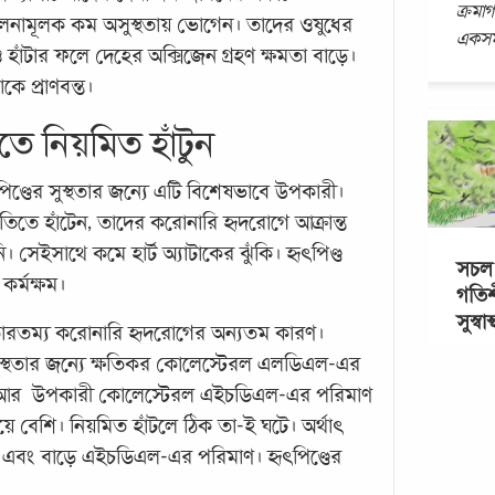
ক্রমা
 তুলনামূলক কম অসুস্থতায় ভোগেন। তাদের ওষুধের
একসম
াঁটার ফলে দেহের অক্সিজেন গ্রহণ ক্ষমতা বাড়ে।
 প্রাণবন্ত।
াখতে নিয়মিত হাঁটুন
িণ্ডের সুস্থতার জন্যে এটি বিশেষভাবে উপকারী।
ুতগতিতে হাঁটেন, তাদের করোনারি হৃদরোগে আক্রান্ত
 সেইসাথে কমে হার্ট অ্যাটাকের ঝুঁকি। হৃৎপিণ্ড
সচল থ
র্মক্ষম।
গতিশ
সুস্বাস্থ
 তারতম্য করোনারি হৃদরোগের অন্যতম কারণ।
র সুস্থতার জন্যে ক্ষতিকর কোলেস্টেরল এলডিএল-এর
Happi
ত আর উপকারী কোলেস্টেরল এইচডিএল-এর পরিমাণ
activ
দার্শ
চেয়ে বেশি। নিয়মিত হাঁটলে ঠিক তা-ই ঘটে। অর্থাৎ
কর্মব
বং বাড়ে এইচডিএল-এর পরিমাণ। হৃৎপিণ্ডের
কিন্ত