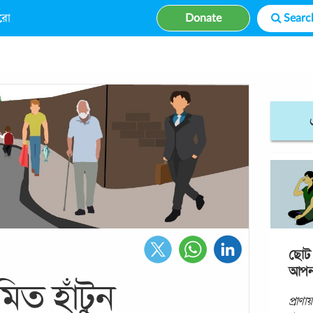
রো
Donate
ছোট ছ
আপনা
মিত হাঁটুন
প্রাণা