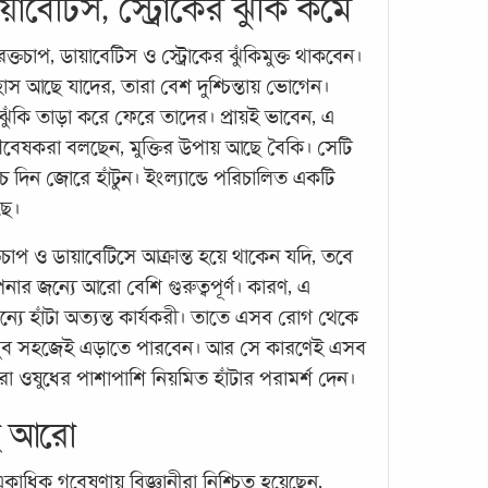
য়াবেটিস, স্ট্রোকের ঝুঁকি কমে
হাঁটু
্তচাপ, ডায়াবেটিস ও স্ট্রোকের ঝুঁকিমুক্ত থাকবেন।
শিক্ষ
াস আছে যাদের, তারা বেশ দুশ্চিন্তায় ভোগেন।
চিকিৎ
 ঝুঁকি তাড়া করে ফেরে তাদের। প্রায়ই ভাবেন, এ
ডা. শু
মেডিক
 গবেষকরা বলছেন, মুক্তির উপায় আছে বৈকি। সেটি
চট্টগ্
ঁচ দিন জোরে হাঁটুন। ইংল্যান্ডে পরিচালিত একটি
ছে।
চাপ ও ডায়াবেটিসে আক্রান্ত হয়ে থাকেন যদি, তবে
নার জন্যে আরো বেশি গুরুত্বপূর্ণ। কারণ, এ
ন্যে হাঁটা অত্যন্ত কার্যকরী। তাতে এসব রোগ থেকে
ি খুব সহজেই এড়াতে পারবেন। আর সে কারণেই এসব
া ওষুধের পাশাপাশি নিয়মিত হাঁটার পরামর্শ দেন।
ওমেগ
তবে..
ে আরো
ওমেগা-
। একাধিক গবেষণায় বিজ্ঞানীরা নিশ্চিত হয়েছেন,