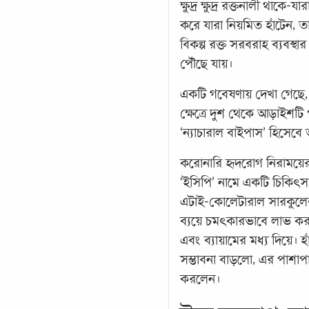
ক্ষুদ্র ক্ষুদ্র রক্তনালী থাক
করে যারা নিয়মিত হাঁটেন, 
বিকল্প রক্ত সরবরাহ ব্যবস্থ
পৌঁছে যায়।
একটি গবেষণায় দেখা গেছে, এসব
ক্ষেত্রে দুশ থেকে আড়াইশটি 
‘ন্যাচারাল বাইপাস’ হিসেব
করোনারি হৃদরোগ নিরাময়ের
‘ইসিপি’ নামে একটি চিকিৎসাপ
এটাই-কোলেটারাল সারকুলে
ব্যয়ে চমৎকারভাবে লাভ করত
এবং ব্যায়ামের মধ্য দিয়ে।
সম্ভাবনা বাড়লো, এর পাশাপ
করলেন।