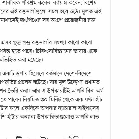
ে-যারা শারীরিক পরিশ্রম করেন, ব্যায়াম করেন, বিশেষ
তাদের এই রক্তনালীগুলো সচল হয়ে ওঠে। মূলত এই
ার মাধ্যমেই হৃৎপিণ্ডের সব অংশে প্রয়োজনীয় রক্ত
সুস্থ
 ক্ষুদ্র ক্ষুদ্র রক্তনালীর সংখ্যা কারো কারো
সুস্থ
পর্যন্ত হতে পারে। চিকিৎসাবিজ্ঞানের ভাষায় একে
সুস্থত
ে অভিহিত করা হয়েছে।
অস্বাভ
কেবল 
 একটি উপায় হিসেবে বর্তমানে দেশে-বিদেশে
না; 
দ্ধতির প্রচলন ঘটেছে। যার মূল উদ্দেশ্য প্রধানত
শন তৈরি করা। আর এ উপকারটিই আপনি বিনা অর্থ
ে পারেন নিয়মিত ৩০ মিনিট থেকে এক ঘণ্টা হাঁটা
 হাঁটার ফলে একদিকে আপনার ন্যাচারাল বাইপাসের
াশি হাঁটার অন্যান্য উপকারিতাগুলোও আপনি লাভ