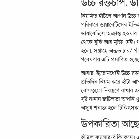
উচ্চ রক্তচাপ, ডা
নিয়মিত হাঁটলে আপনি উচ্চ রক
পরিবারে ডায়াবেটিসের ইতিহ
ডায়াবেটিসে আক্রান্ত হওয়ার
থেকে বুঝি আর মুক্তি নেই।
হলো, সপ্তাহে অন্তত চার/ পা
গবেষণায় এটি প্রমাণিত হয়ে
আবার, ইতোমধ্যেই উচ্চ রক্ত
প্রতিদিন নিয়ম করে হাঁটা আপ
রোগগুলো নিয়ন্ত্রণে রাখার জ
সৃষ্ট নানান জটিলতা আপন
অসুখ শনাক্ত হলে চিকিৎসকর
উপকারিতা আছ
হাঁটলে ক্যান্সার-ঝুঁকি কমে