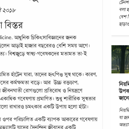
টেনশনম
বলা হ
রি ২০১৮
বেশ ক
 বিস্তর
ছাড়া
icine. আধুনিক চিকিৎসাবিজ্ঞানের জনক
েছিলেন আড়াই হাজার বছরেরও বেশি সময় আগে।
বিশ্বজুড়ে স্বাস্থ্য-গবেষকদের মতামত তা-ই
মিত হাঁটেন যারা, তাদের হৃৎপিণ্ড সুস্থ থাকে। কারণ,
ুসের কর্মক্ষমতা বাড়ে। আর উচ্চ রক্তচাপ,
নিয়ম
 জীবনঘাতী রোগগুলো প্রতিরোধ ও নিয়ন্ত্রণে
উপক
জানে
একাধিক গবেষণায় প্রমাণিত। শুধু শারীরিক সুস্থতার
্য ভালো রাখারও চমৎকার একটি উপায় হলো হাঁটা।
নিয়মি
যা জ
ুষের ওপর পরিচালিত একটি ব্যাপক আকারের গবেষণায়
অভ্যা
 অভ্যাসটি যাদের দৈনন্দিন জীবনের একটি