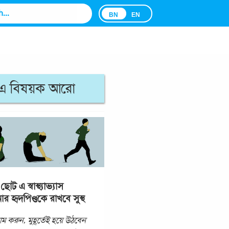
BN
EN
এ বিষয়ক আরো
োট এ স্বাস্থ্যাভ্যাস
র হৃদপিণ্ডকে রাখবে সুস্থ
য়াম করুন, মুহূর্তেই হয়ে উঠবেন