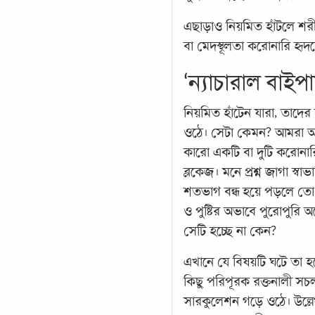
এছাড়াও নিয়মিত হাঁটলে শরীর
বা মেদস্থূলতা করোনারি হৃ
‘ন্যাচারাল বাইপ
নিয়মিত হাঁটেন যারা, তাদে
ওঠে। সেটা কেমন? আমরা অন
কারো একটি বা দুটি করোনার
ব্লকেজ। মনে প্রশ্ন জাগা স্
শতভাগ বন্ধ হয়ে পড়লে তো 
ও পুষ্টির অভাবে পুরোপুরি অ
সেটি হচ্ছে না কেন?
এখানে যে বিষয়টি ঘটে তা হল
কিছু পরিপূরক রক্তনালী স
সারকুলেশন গড়ে ওঠে। উল্লে