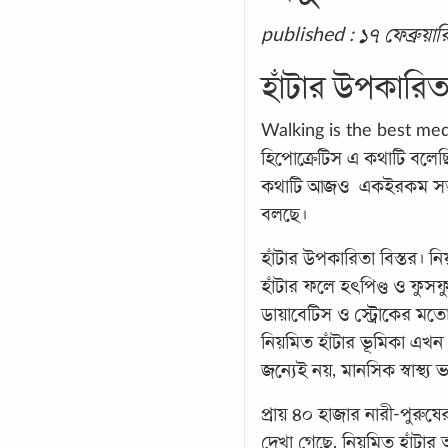
published : ১৭ ফেব্রুয়া
হাঁটার উপকারিতা
Walking is the best med
হিপোক্রেটিস এ কথাটি বল
কথাটি আজও একইরকম সত্য। 
বলছে।
হাঁটার উপকারিতা বিস্তর। নিয়
হাঁটার ফলে হৎপিণ্ড ও ফুসফ
ডায়াবেটিস ও স্ট্রোকের মতো
নিয়মিত হাঁটার ভূমিকা এখন 
জন্যেই নয়, মানসিক স্বাস্থ
প্রায় ৪০ হাজার নারী-পুর
দেখা গেছে, নিয়মিত হাঁটার