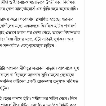
ডায়া
তারুণ্যদীপ্ত ও ইতিবাচক মনোভাবে উজ্জীবিত। নিয়মিত
িভ্রম রোগ আলঝেইমার্স-এর ঝুঁকি কমে অনেকখানি।
 নিরাময় করে। গবেষণায় প্রমাণিত হয়েছে, গুরুতর
রোগীদের মধ্যে একদলকে নিয়মিত হাঁটার পরামর্শ
্তাহ এভাবে চলার পর দেখা গেছে, তাদের বিষণ্নতার
রায়। বিজ্ঞানীদের মতে, হাঁটা সত্যিই সুখকর। আর
রার সম্পর্কটাও ওতপ্রোতভাবে জড়িত।
হৃদবা
বাদাম
অনেকে
াঁটা আপনার দীর্ঘায়ুর সম্ভাবনা বাড়ায়। আপনাকে সুস্থ
বাদাম
। সকালে বা বিকেলে আপনার সুবিধামতো যেকোনো
ফ্যাট 
ৈনন্দিন রুটিনের একটি আনন্দময় অনুষঙ্গে পরিণত
পেনসি
াঁটুন।
াই জোর কদমে হাঁটা। ঘণ্টায় চার মাইল বেগে। দিনে
 পারলে ধীরে হাঁটুন এবং দিনে ১৫/২০ মিনিট করে