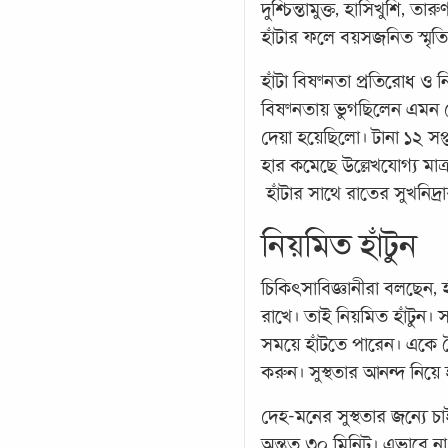
দুশ্চিন্তামুক্ত, হাসিখুশি, 
হাঁটার ফলে বয়সজনিত স্মৃত
হাঁটা বিষণ্নতা প্রতিরোধ ও
বিষণ্নতায় ভুগছিলেন এমন 
দেয়া হয়েছিলো। টানা ১২ সপ
হার কমেছে উল্লেখযোগ্য মাত্
হাঁটার সাথে রাতের সুখনিদ্
নিয়মিত হাঁটুন
চিকিৎসাবিজ্ঞানীরা বলছেন, হ
রাখে। তাই নিয়মিত হাঁটুন
সময়ে হাঁটতে পারেন। একে দ
করুন। সুস্থতার আনন্দ নিয়ে হ
দেহ-মনের সুস্থতার জন্যে চ
অন্তত ৩০ মিনিট। এভাবে না