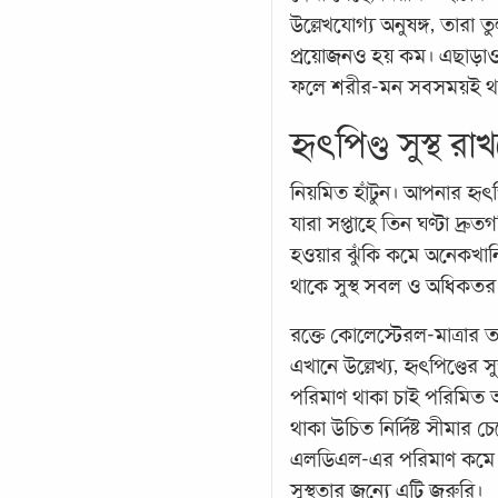
উল্লেখযোগ্য অনুষঙ্গ, তারা
প্রয়োজনও হয় কম। এছাড়াও হ
ফলে শরীর-মন সবসময়ই থাকে
হৃৎপিণ্ড সুস্থ র
নিয়মিত হাঁটুন। আপনার হৃৎপ
যারা সপ্তাহে তিন ঘণ্টা দ্র
হওয়ার ঝুঁকি কমে অনেকখানি।
থাকে সুস্থ সবল ও অধিকতর ক
রক্তে কোলেস্টেরল-মাত্রার
এখানে উল্লেখ্য, হৃৎপিণ্ডে
পরিমাণ থাকা চাই পরিমি
থাকা উচিত নির্দিষ্ট সীমার 
এলডিএল-এর পরিমাণ কমে এ
সুস্থতার জন্যে এটি জরুরি।