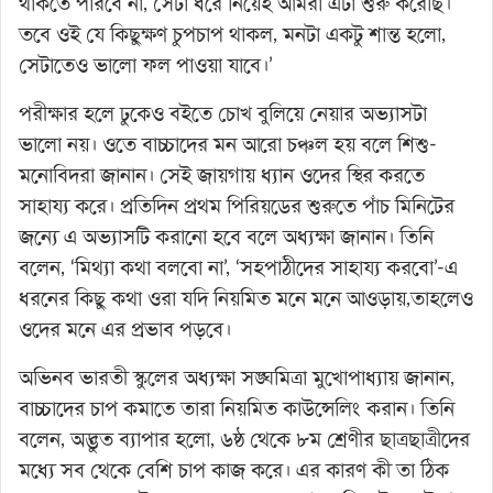
থাকতে পারবে না, সেটা ধরে নিয়েই আমরা এটা শুরু করেছি।
তবে ওই যে কিছুক্ষণ চুপচাপ থাকল, মনটা একটু শান্ত হলো,
সেটাতেও ভালো ফল পাওয়া যাবে।’
পরীক্ষার হলে ঢুকেও বইতে চোখ বুলিয়ে নেয়ার অভ্যাসটা
ভালো নয়। ওতে বাচ্চাদের মন আরো চঞ্চল হয় বলে শিশু-
মনোবিদরা জানান। সেই জায়গায় ধ্যান ওদের স্থির করতে
সাহায্য করে। প্রতিদিন প্রথম পিরিয়ডের শুরুতে পাঁচ মিনিটের
জন্যে এ অভ্যাসটি করানো হবে বলে অধ্যক্ষা জানান। তিনি
বলেন, ‘মিথ্যা কথা বলবো না’, ‘সহপাঠীদের সাহায্য করবো’-এ
ধরনের কিছু কথা ওরা যদি নিয়মিত মনে মনে আওড়ায়,তাহলেও
ওদের মনে এর প্রভাব পড়বে।
অভিনব ভারতী স্কুলের অধ্যক্ষা সঙ্ঘমিত্রা মুখোপাধ্যায় জানান,
বাচ্চাদের চাপ কমাতে তারা নিয়মিত কাউন্সেলিং করান। তিনি
বলেন, অদ্ভুত ব্যাপার হলো, ৬ষ্ঠ থেকে ৮ম শ্রেণীর ছাত্রছাত্রীদের
মধ্যে সব থেকে বেশি চাপ কাজ করে। এর কারণ কী তা ঠিক