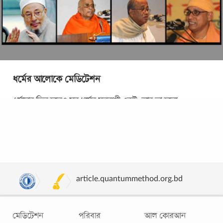
ধর্মের আলোকে মেডিটেশন
ধর্মাচার ভিন্ন হলেও সব ধর্মের মূলবাণী একই। আর তা হলো
অনৈতিকতা ও পাপ-পঙ্কিলতা থেকে মুক্ত হয়ে আদর্শ জীবন গঠন।
আত্মপর্যালোচনা এবং আত্মউপলব্ধির মাধ্যমে
...
article.quantummethod.org.bd
মেডিটেশন
পরিবার
আল কোরআন