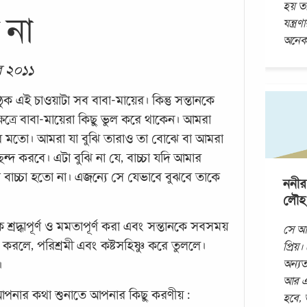
হয় ত
 না
যন্ত্র
অনেক
বর ২০১১
ঠুক এই চাওয়াটা সব বাবা-মায়ের। কিন্তু সন্তানকে
েত্রে বাবা-মায়েরা কিছু ভুল করে থাকেন। আমরা
ের মতো। আমরা যা বুঝি তারাও তা বোঝে বা আমরা
্দ করবে। এটা বুঝি না যে, বাচ্চা যদি আমার
াচ্চা হতো না। এজন্যে সে যেভাবে বুঝবে তাকে
ননীর
লৌহ
কে শ্রদ্ধাপূর্ণ ও মমতাপূর্ণ করা এবং সন্তানকে সবসময়
সে আ
্ধ করলে, পরিশ্রমী এবং কষ্টসহিষ্ণু করে তুললে।
প্রিয়
অন্যত
।
আর এ
আপনার কথা শুনাতে আপনার কিছু করণীয় :
হবে, 