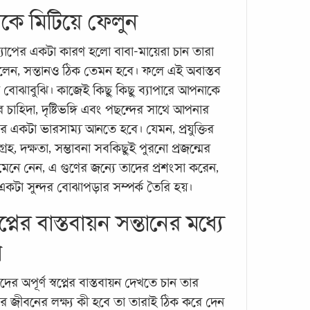
প্যার
কে মিটিয়ে ফেলুন
কখন 
সন্তা
্যাপের একটা কারণ হলো বাবা-মায়েরা চান তারা
করেন 
েন, সন্তানও ঠিক তেমন হবে। ফলে এই অবাস্তব
করার 
 ভুল বোঝাবুঝি। কাজেই কিছু কিছু ব্যাপারে আপনাকে
প্যারে
চাহিদা, দৃষ্টিভঙ্গি এবং পছন্দের সাথে আপনার
আসলে
্দের একটা ভারসাম্য আনতে হবে। যেমন, প্রযুক্তির
গ্রহ, দক্ষতা, সম্ভাবনা সবকিছুই পুরনো প্রজন্মের
মেনে নেন, এ গুণের জন্যে তাদের প্রশংসা করেন,
 একটা সুন্দর বোঝাপড়ার সম্পর্ক তৈরি হয়।
প্নের বাস্তবায়ন সন্তানের মধ্যে
া
পরিব
আমা
 অপূর্ণ স্বপ্নের বাস্তবায়ন দেখতে চান তার
নের জীবনের লক্ষ্য কী হবে তা তারাই ঠিক করে দেন
মওলান