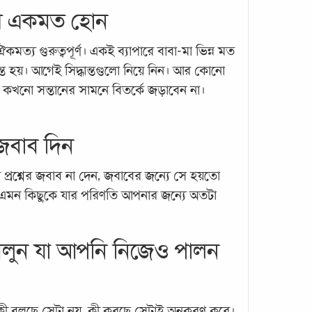
ারে একমত হোন
ঐকমত্য গুরুত্বপূর্ণ। একই ব্যাপারে বাবা-মা ভিন্ন মত
ান্ত হয়। আগেই সিদ্ধান্তগুলো নিয়ে নিন। আর কোনো
আপনার
য়ে কখনো সন্তানের সামনে বিতর্কে জড়াবেন না।
পড়ছে
সহপাঠ
র জবাব দিন
কারণে
একজন 
প্রশ্নের জবাব না দেন, জবাবের জন্যে সে হয়তো
কথা ভ
 এমন কিছুকে যার পরিণতি আপনার জন্যে অতটা
করেছ
 বলুন যা আপনি নিজেও পালন
া কী বলছে সেটা নয়, কী করছে সেটাই অনুকরণ করে।