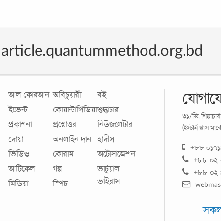
ঘণ্টা
বীজত
অঙ্কু
হলে
.
article.quantummethod.org.bd
আল কোরআন
অবিচুয়ারী
বই
যোগায
ইভেন্ট
কোয়ান্টাপিডিয়া
শুদ্ধাচার
৩১/ভি, শিল্পাচার
প্রকাশনা
প্রশ্নোত্তর
নিউজলেটার
(ইস্টার্ন প্লাস ম
দোয়া
অনলাইন দান
হাদীস
কেন 
+৮৮ ০১৭
মেডি
ভিডিও
কোরাম
অটোসাজেশন
+৮৮ ০২ 
আর্টিকেল
গল্প
ভার্চুয়াল
+৮৮ ০২
এক স্ব
ভাইরাস
মিডিয়া
স্পিচ
webmas
গত ১৫
শিক্ষ
সকল 
বছরগ