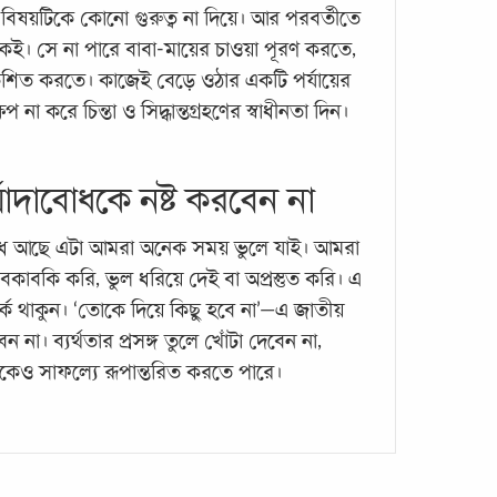
ের বিষয়টিকে কোনো গুরুত্ব না দিয়ে। আর পরবর্তীতে
আজও 
কেই। সে না পারে বাবা-মায়ের চাওয়া পূরণ করতে,
বেশ প
কশিত করতে। কাজেই বেড়ে ওঠার একটি পর্যায়ের
একজন
একজন
প না করে চিন্তা ও সিদ্ধান্তগ্রহণের স্বাধীনতা দিন।
...
।
্যাদাবোধকে নষ্ট করবেন না
বোধ আছে এটা আমরা অনেক সময় ভুলে যাই। আমরা
কাবকি করি, ভুল ধরিয়ে দেই বা অপ্রস্তুত করি। এ
র্ক থাকুন। ‘তোকে দিয়ে কিছু হবে না’—এ জাতীয়
া। ব্যর্থতার প্রসঙ্গ তুলে খোঁটা দেবেন না,
প্যার
কেও সাফল্যে রূপান্তরিত করতে পারে।
থেকে
একজন 
প্রস্ত