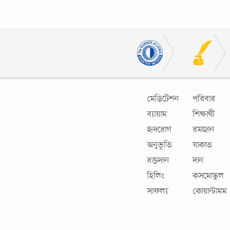
মেডিটেশন
পরিবার
ব্যায়াম
শিক্ষার্থী
হৃদরোগ
রমজান
অনুভূতি
যাকাত
রক্তদান
দান
হিলিং
কসমোস্কুল
সাফল্য
কোয়ান্টামম