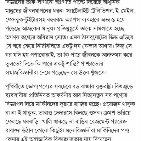
বিজ্ঞানের তাক-লাগানো অগ্রগতি পাল্টে দিয়েছে আধুনিক
মানুষের জীবনযাপনের ধরন। স্যাটেলাইট টেলিভিশন, ই-মেইল,
ফেসবুক-টুইটারসহ বহুরকম অ্যাপস ব্যবহারে অভ্যস্ত হয়ে
পড়েছে আজকের মানুষ। প্রতিমুহূর্তে তাকে সামলাতে হচ্ছে
অগণন তথ্যের অবিরাম স্রোত। এমন ঠাসবুনোটের ভিড় এড়িয়ে
সে ঘরে ফেরে নিরিবিলিতে একটু দম ফেলার আশায়। কিন্তু সে
ঘর যদি হয় পণ্যবোঝাই, তা কি পারে জীবনকে আনন্দময় করে
তুলতে? দিতে কি পারে একটু শান্তি? পাশ্চাত্যের
সমাজবিজ্ঞানীরা নেমে পড়েছেন সে উত্তর খুঁজতে।
পৃথিবীতে ভোগ্যপণ্যের সবচেয়ে বড় বাজার যুক্তরাষ্ট্র। বিশ্বজুড়ে
ব্যবসায়ীরা প্রতিনিয়ত আকর্ষণীয় আর নিত্যনতুন সব পণ্যের
বিজ্ঞাপন নিয়ে মার্কিনিদের দুয়ারে হাজির হচ্ছে। প্রয়োজন থাকুক
বা না-ই থাকুক, তারাও দেদারসে কিনছে ওসব। ক্রমশ ভরিয়ে
ফেলছে ঘরবাড়ি। খালি থাকছে না বাড়ির বেজমেন্ট গ্যারেজ
বারান্দা উঠান কোনো কিছুই। মনোবিজ্ঞানীরা মার্কিনিদের পণ্য
কেনার এই অস্বাভাবিক বিকারগ্রস্ততার নাম দিয়েছেন