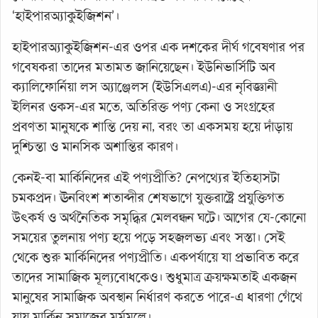
‘হাইপারঅ্যাকুইজিশন’।
হাইপারঅ্যাকুইজিশন-এর ওপর এক দশকের দীর্ঘ গবেষণার পর
গবেষকরা তাদের মতামত জানিয়েছেন। ইউনিভার্সিটি অব
ক্যালিফোর্নিয়া লস অ্যাঞ্জেলস (ইউসিএলএ)-এর নৃবিজ্ঞানী
ইলিনর ওকস-এর মতে, অতিরিক্ত পণ্য কেনা ও সংগ্রহের
প্রবণতা মানুষকে শান্তি দেয় না, বরং তা একসময় হয়ে দাঁড়ায়
দুশ্চিন্তা ও মানসিক অশান্তির কারণ।
কেনই-বা মার্কিনিদের এই পণ্যপ্রীতি? নেপথ্যের ইতিহাসটা
চমকপ্রদ। ঊনবিংশ শতাব্দীর শেষভাগে যুক্তরাষ্ট্রে প্রযুক্তিগত
উৎকর্ষ ও অর্থনৈতিক সমৃদ্ধির মেলবন্ধন ঘটে। আগের যে-কোনো
সময়ের তুলনায় পণ্য হয়ে পড়ে সহজলভ্য এবং সস্তা। সেই
থেকে শুরু মার্কিনিদের পণ্যপ্রীতি। একপর্যায়ে যা প্রভাবিত করে
তাদের সামাজিক মূল্যবোধকেও। শুধুমাত্র ক্রয়ক্ষমতাই একজন
মানুষের সামাজিক অবস্থান নির্ধারণ করতে পারে-এ ধারণা গেঁথে
যায় মার্কিন সমাজের মর্মমূলে।