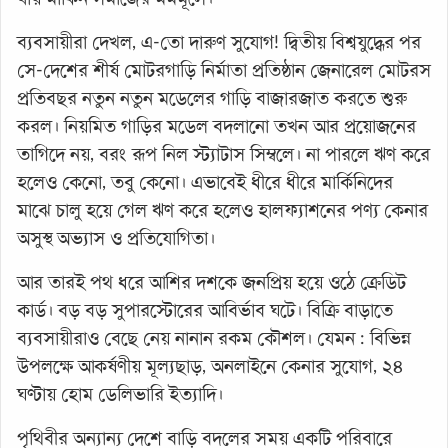
ব্যবসায়ীরা দেখল, এ-তো দারুণ সুযোগ! দ্বিতীয় বিশ্বযুদ্ধের পর
সে-দেশের শীর্ষ মোটরগাড়ি নির্মাতা প্রতিষ্ঠান জেনারেল মোটরস
প্রতিবছর নতুন নতুন মডেলের গাড়ি বাজারজাত করতে শুরু
করল। নিয়মিত গাড়ির মডেল বদলানো তখন আর প্রয়োজনের
তাগিদে নয়, বরং রূপ নিল স্ট্যাটাস সিম্বলে। না পারলে ঋণ করে
হলেও কেনো, তবু কেনো। এভাবেই ধীরে ধীরে মার্কিনিদের
মাঝে চালু হয়ে গেল ঋণ করে হলেও হালফ্যাশনের পণ্য কেনার
অসুস্থ অভ্যাস ও প্রতিযোগিতা।
আর তারই পথ ধরে আশির দশকে জনপ্রিয় হয়ে ওঠে ক্রেডিট
কার্ড। বড় বড় সুপারস্টোরের আবির্ভাব ঘটে। বিক্রি বাড়াতে
ব্যবসায়ীরাও বেছে নেয় নানান রকম কৌশল। যেমন : বিভিন্ন
উপলক্ষে আকর্ষণীয় মূল্যছাড়, অনলাইনে কেনার সুযোগ, ২৪
ঘণ্টায় হোম ডেলিভারি ইত্যাদি।
পৃথিবীর অন্যান্য দেশে বাড়ি বদলের সময় একটি পরিবারে