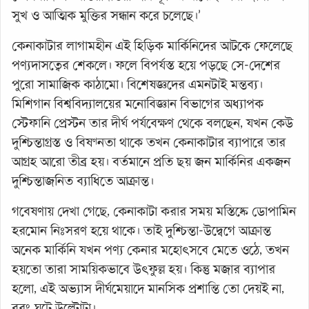
সুখ ও আত্মিক মুক্তির সন্ধান করে চলেছে।’
কেনাকাটার লাগামহীন এই হিড়িক মার্কিনিদের আটকে ফেলেছে
পণ্যদাসত্বের শেকলে। ফলে বিপর্যস্ত হয়ে পড়ছে সে-দেশের
পুরো সামাজিক কাঠামো। বিশেষজ্ঞদের এমনটাই মন্তব্য।
মিশিগান বিশ্ববিদ্যালয়ের মনোবিজ্ঞান বিভাগের অধ্যাপক
স্টেফানি প্রেস্টন তার দীর্ঘ পর্যবেক্ষণ থেকে বলছেন, যখন কেউ
দুশ্চিন্তাগ্রস্ত ও বিষণ্নতা থাকে তখন কেনাকাটার ব্যাপারে তার
আগ্রহ আরো তীব্র হয়। বর্তমানে প্রতি ছয় জন মার্কিনির একজন
দুশ্চিন্তাজনিত ব্যাধিতে আক্রান্ত।
গবেষণায় দেখা গেছে, কেনাকাটা করার সময় মস্তিষ্কে ডোপামিন
হরমোন নিঃসরণ হয়ে থাকে। তাই দুশ্চিন্তা-উদ্বেগে আক্রান্ত
অনেক মার্কিনি যখন পণ্য কেনার মহোৎসবে মেতে ওঠে, তখন
হয়তো তারা সাময়িকভাবে উৎফুল্ল হয়। কিন্তু মজার ব্যাপার
হলো, এই অভ্যাস দীর্ঘমেয়াদে মানসিক প্রশান্তি তো দেয়ই না,
বরং ঘটে উল্টোটা।