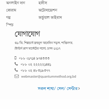
অনলাইন দান
হাদীস
কোরাম
অটোসাজেশন
গল্প
ভার্চুয়াল ভাইরাস
স্পিচ
যোগাযোগ
খাবার অপচয়ের ব্যাপারে সচেতন হোন
৩১/ভি, শিল্পাচার্য জয়নুল আবেদিন সড়ক, শান্তিনগর,
(ইস্টার্ন প্লাস মার্কেটের পাশে), ঢাকা-১২১৭
বিশ্বজুড়ে মাথাপিছু খাবারের অপচয় দৈনিক প্রায় ৪৫০ গ্রাম, অথচ
+৮৮ ০১৭১৪ ৯৭৪৩৩৩
অপুষ্টিতে ভুগছে ৮০ কোটি মানুষ! যতটা খাবার প্রতিবছর অপচয় হয়
+৮৮ ০২ ২২২২২১৪৪১
তার অর্ধেকটা দিয়ে আফ্রিকার ১
...
+৮৮ ০২ ৪৮৩১৯৩৭৭
webmaster@quantummethod.org.bd
সকল শাখা/ সেল/ সেন্টার