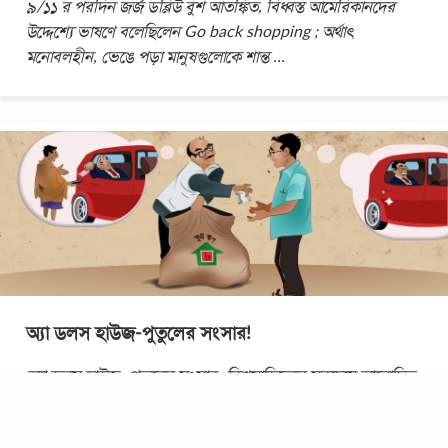
৯/১১ র পরদিন জর্জ ডব্লিউ বুশ আতঙ্কিত, বিধ্বস্ত আমেরিকানদের
উদ্দেশ্যে ভাষণে বলেছিলেন Go back shopping ; অর্থাৎ
মনোবলহীন, ভেঙে পড়া মানুষগুলোকে শান্ত
...
অ্যা ডলস হাউজ-পুতুলের সংসার!
অ্যা ডলস হাউজ- পুতুলের সংসার। বিশ্বসাহিত্যের সবচেয়ে আলোচিত
ও মঞ্চস্থ নাটকগুলোর একটি। দেড়শ বছর আগে নরওয়ের প্রখ্যাত
নাট্যকার হেনরিক ইবসেন নাটকটি লেখেন।
...