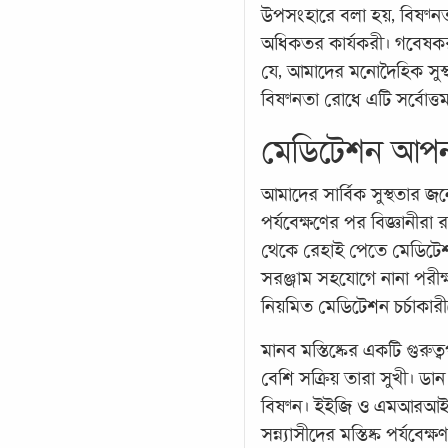
উপসংহারে বলা হয়, বিষণ্নতা
অধিকতর কার্যকরী। গবেষকর
যে, আমাদের মনোদৈহিক সুস্
বিষণ্নতা রোধে এটি সর্বোত্তম
মেডিটেশন আপনা
আমাদের সার্বিক সুস্থতার জন
পর্যবেক্ষণের পর বিজ্ঞানীরা র
থেকে রেহাই পেতে মেডিটেশ
সরঞ্জাম সহযোগে নানা পরীক্ষ
নিয়মিত মেডিটেশন চর্চাকারীদ
মানব মস্তিষ্কের একটি গুরুত্ব
বেশি সক্রিয় তারা সুখী। ডান
বিষণ্ন। ইইজি ও এমআরআই-এ
সন্ন্যাসীদের মস্তিষ্ক পর্যবেক