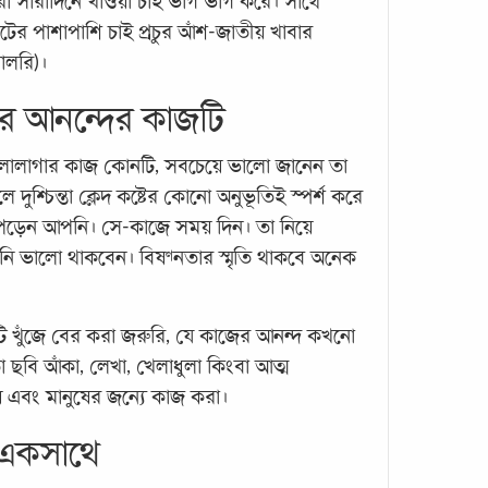
া সারাদিনে খাওয়া চাই ভাগ ভাগ করে। সাথে
টের পাশাপাশি চাই প্রচুর আঁশ-জাতীয় খাবার
যত্না
যালরি)।
শব্দট
ও প্র
ার আনন্দের কাজটি
বিজ্ঞ
সুস্বাস্
লোলাগার কাজ কোনটি, সবচেয়ে ভালো জানেন তা
ুশ্চিন্তা ক্লেদ কষ্টের কোনো অনুভূতিই স্পর্শ করে
 পড়েন আপনি। সে-কাজে সময় দিন। তা নিয়ে
 ভালো থাকবেন। বিষণ্নতার স্মৃতি থাকবে অনেক
 খুঁজে বের করা জরুরি, যে কাজের আনন্দ কখনো
া ছবি আঁকা, লেখা, খেলাধুলা কিংবা আত্ম
সুনির
 এবং মানুষের জন্যে কাজ করা।
করে-
 একসাথে
জীবনে
আছে, 