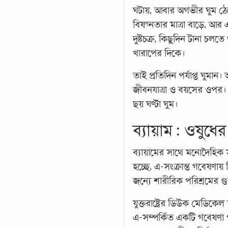
ঘটায়, আবার অগভীর ঘুম ঠেল
বিষণ্নতার মাত্রা বাড়ে, আর 
দুষ্টচক্র, কিছুদিন টানা চল
খারাপের দিকে।
তাই প্রতিদিন পর্যাপ্ত ঘুম
জীবনযাত্রা ও বয়সের ওপর। 
ছয় ঘণ্টা ঘুম।
ব্যায়াম : ওষুধে
ব্যায়ামের সাথে মনোদৈহিক সু
হচ্ছে, এ-সংক্রান্ত গবেষণা
জন্যে শারীরিক পরিশ্রমের গ
যুক্তরাষ্ট্রের ডিউক মেডিক
এ-সম্পর্কিত একটি গবেষণা পর