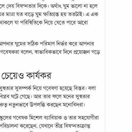
ে দেয় বিষণ্নতার দিকে। অর্থাৎ ঘুম ভালো না হলে
এর মাত্রা যত বাড়ে ঘুম ক্ষতিগ্রস্ত হয় ততটাই। এ এক
তে থাকলে যা পরিস্থিতিকে নিয়ে যেতে পারে আরো
মেডিট
ান। আপনার ঘুমের সঠিক পরিমাণ নির্ভর করে আপনার
জিনগ
গবেষকরা বলেন, স্বাভাবিকভাবে দিনে প্রয়োজন গড়ে
জিনব
জেনে
র চেয়েও কার্যকর
, বছ
তেমন
স্থতার সুসম্পর্ক নিয়ে গবেষণা হয়েছে বিস্তর। বলা
কিংবা
য় বিপ্লব ঘটে গেছে। আর তার ফলে মনের সুস্থতার
দিন
..
ুরুত্ব নতুনভাবে উপলব্ধি করছেন মনোবিদরা।
েল স্কুলের গবেষক মিশেল ব্যাবিয়াক ও তার সহযোগীরা
িচালনা করেছেন, যেখানে তীব্র বিষণ্নতাক্রান্ত