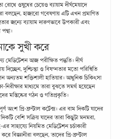
 রোধে ওষুধের চেয়েও ব্যায়াম দীর্ঘমেয়াদে
মেডি
া বলছেন, হাজারো গবেষণায় এটি এখন প্রমাণিত
হোন, 
থতার জন্যে ব্যায়াম দারুণভাবে উপকারী এবং
দীর্ঘ
 পন্থা।
মেডি
কে সুখী করে
সর্বক্
এই এক
্যে মেডিটেশন আজ পরীক্ষিত পদ্ধতি। দীর্ঘ
গবেষক
ায় দিচ্ছেন, দুশ্চিন্তা ও বিষণ্নতার মতো পরিস্থিতি
সর্বস
ন অন্যতম শক্তিশালী হাতিয়ার। আধুনিক চিকিৎসা
া-নিরীক্ষার মাধ্যমে তারা বুঝতে সমর্থ হয়েছেন
ের মস্তিষ্কের গঠন ও গতিপ্রকৃতি।
পূর্ণ অংশ প্রি-ফ্রন্টাল কর্টেক্স। এর বাম দিকটি যাদের
 দিকটি বেশি সক্রিয় যাদের তারা কিছুটা মনমরা,
র সাহায্যে নিয়মিত মেডিটেশন চর্চাকারী
্ষণ করে বিজ্ঞানীরা বলছেন, তাদের প্রি-ফ্রন্টাল
সচল থ