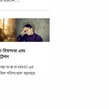
টা হাঁটতেন,
...
েগ-বিষণ্নতা এবং
িটেশন
স্বাস্থ্য সংস্থা বা WHO এর
্রতিক পরিসংখ্যান অনুসারে,
ে সারা বিশ্বের মোট
্যার শতকরা ৩.৬ ভাগ মানুষ
ক্ত উদ্বিগ্নতা জনিত মানসিক
...