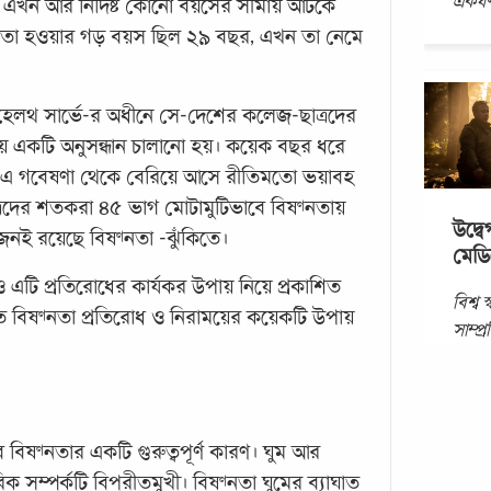
একঘণ্
 এ এখন আর নির্দিষ্ট কোনো বয়সের সীমায় আটকে
নতা হওয়ার গড় বয়স ছিল ২৯ বছর, এখন তা নেমে
লেজ হেলথ সার্ভে-র অধীনে সে-দেশের কলেজ-ছাত্রদের
য়ে একটি অনুসন্ধান চালানো হয়। কয়েক বছর ধরে
 এ গবেষণা থেকে বেরিয়ে আসে রীতিমতো ভয়াবহ
ছাত্রদের শতকরা ৪৫ ভাগ মোটামুটিভাবে বিষণ্নতায়
উদ্ব
নই রয়েছে বিষণ্নতা -ঝুঁকিতে।
মেড
ও এটি প্রতিরোধের কার্যকর উপায় নিয়ে প্রকাশিত
বিশ্ব 
িতে বিষণ্নতা প্রতিরোধ ও নিরাময়ের কয়েকটি উপায়
সাম্প
একবছর
জনসংখ
অতিরি
 বিষণ্নতার একটি গুরুত্বপূর্ণ কারণ। ঘুম আর
ক সম্পর্কটি বিপরীতমুখী। বিষণ্নতা ঘুমের ব্যাঘাত