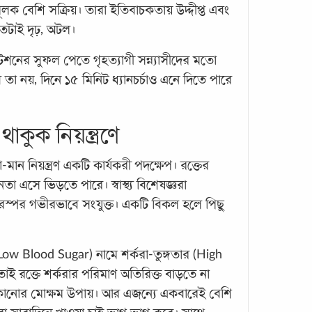
মূলক বেশি সক্রিয়। তারা ইতিবাচকতায় উদ্দীপ্ত এবং
গতিশ
সুস্বাস্থ
তটাই দৃঢ়, অটল।
Happi
েশনের সুফল পেতে গৃহত্যাগী সন্ন্যাসীদের মতো
activ
 তা নয়, দিনে ১৫ মিনিট ধ্যানচর্চাও এনে দিতে পারে
দার্শ
কর্মব
কিন্ত
থাকুক নিয়ন্ত্রণে
-মান নিয়ন্ত্রণ একটি কার্যকরী পদক্ষেপ। রক্তের
তা এসে ভিড়তে পারে। স্বাস্থ্য বিশেষজ্ঞরা
রস্পর গভীরভাবে সংযুক্ত। একটি বিকল হলে পিছু
Low Blood Sugar) নামে শর্করা-তুঙ্গতার (High
ই রক্তে শর্করার পরিমাণ অতিরিক্ত বাড়তে না
সঠিক 
দেহ-ম
েকানোর মোক্ষম উপায়। আর এজন্যে একবারেই বেশি
করে