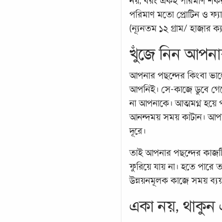
নয়, বরং একই পরিমাণ শর্কর
পরিমাণ মতো প্রোটিন ও ফ্যা
(ন্যূনতম ১২ গ্রাম/ হাজার ক্
খুঁজে নিন আপন
আপনার পছন্দের কিংবা ভা
আপনিই। সে-কাজে ডুবে গেলে দ
না আপনাকে। আত্মমগ্ন হয়ে
আনন্দময় সময় কাটান। আপনি
দূরে।
তাই আপনার পছন্দের কাজটি
ফুরিয়ে যায় না। হতে পারে ত
উন্নয়নমূলক কাজে সময় ব্যয়
একা নয়, থাকুন