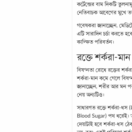
কর্টেক্সের বাম দিকটি তুলনা
নেতিবাচক আবেগের মুখে ত
গবেষকরা জানাচ্ছেন, মেডিট
এটি সারাদিন চর্চা করতে হবে
কাঙ্ক্ষিত পরিবর্তন।
রক্তে শর্করা-মান 
বিষণ্নতা রোধে রক্তের শর্করা
শর্করা-মান কমে গেলে বিষণ্ন
জানাচ্ছেন, শরীর আর মন প
নেয় অন্যটিও।
সাধারণত রক্তে শর্করা-ধস (
Blood Sugar) পথ ধরেই। তা
দেয়াটাই হবে শর্করা-ধস ঠ