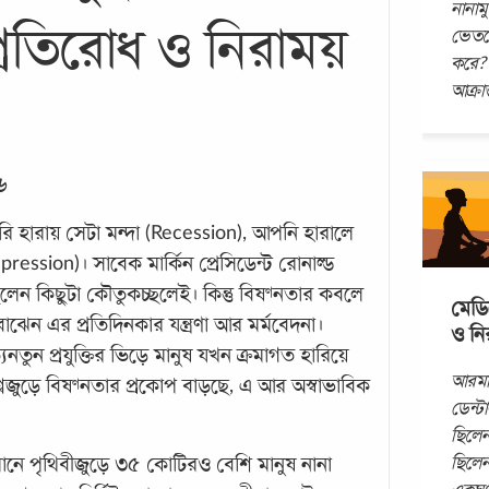
নানাম
প্রতিরোধ ও নিরাময়
ভেতরে
করে? 
আক্রা
৬
ি হারায় সেটা মন্দা (Recession), আপনি হারালে
ression)। সাবেক মার্কিন প্রেসিডেন্ট রোনাল্ড
লেন কিছুটা কৌতুকচ্ছলেই। কিন্তু বিষণ্নতার কবলে
মেডি
েন এর প্রতিদিনকার যন্ত্রণা আর মর্মবেদনা।
ও নি
তুন প্রযুক্তির ভিড়ে মানুষ যখন ক্রমাগত হারিয়ে
আরমান
জুড়ে বিষণ্নতার প্রকোপ বাড়ছে, এ আর অস্বাভাবিক
ডেন্ট
ছিলেন 
ছিলেন
 বর্তমানে পৃথিবীজুড়ে ৩৫ কোটিরও বেশি মানুষ নানা