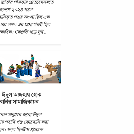
জাতীয় পত্রিকার প্রতিবেদনমতে
লাদেশে ২০২৪ সালে
নিকৃত পশুর সংখ্যা ছিল এক
চার লক্ষ। এর মধ্যে গরুই ছিল
্ষাধিক। গরুপ্রতি গড়ে দুই
...
র ঈদুল আজহায় হোক
ানির সামাজিকায়ন
্যবান মানুষের জন্যে ঈদুল
য় গবাদি পশু কোরবানি করা
ব। ফলে দিনটায় প্রত্যেক