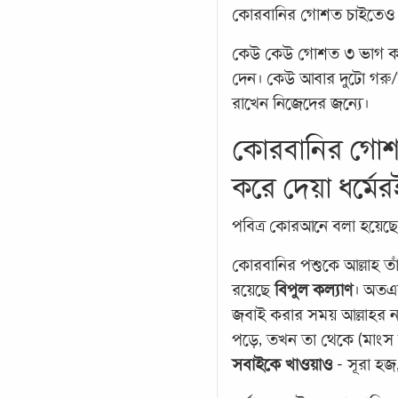
কোরবানির গোশত চাইতেও প
কেউ কেউ গোশত ৩ ভাগ কর
দেন। কেউ আবার দুটো গরু
রাখেন নিজেদের জন্যে।
কোরবানির গোশ
করে দেয়া ধর্মেরই
পবিত্র কোরআনে বলা হয়েছে
কোরবানির পশুকে আল্লাহ ত
রয়েছে
বিপুল কল্যাণ
। অতএব
জবাই করার সময় আল্লাহর ন
পড়ে, তখন তা থেকে (মাংস
সবাইকে খাওয়াও
- সূরা হ