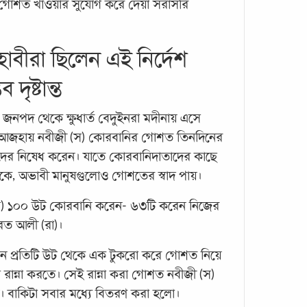
 গোশত খাওয়ার সুযোগ করে দেয়া সরাসরি
াবীরা ছিলেন এই নির্দেশ
দৃষ্টান্ত
করোন
অসহা
জনপদ থেকে ক্ষুধার্ত বেদুইনরা মদীনায় এসে
সুযো
আজহায় নবীজী (স) কোরবানির গোশত তিনদিনের
নবম 
দের নিষেধ করেন। যাতে কোরবানিদাতাদের কাছে
কাফে
কে, অভাবী মানুষগুলোও গোশতের স্বাদ পায়।
বিখ্য
পথে ব
স) ১০০ উট কোরবানি করেন- ৬৩টি করেন নিজের
বাজার
রত আলী (রা)।
দেন প্রতিটি উট থেকে এক টুকরো করে গোশত নিয়ে
রান্না করতে। সেই রান্না করা গোশত নবীজী (স)
। বাকিটা সবার মধ্যে বিতরণ করা হলো।