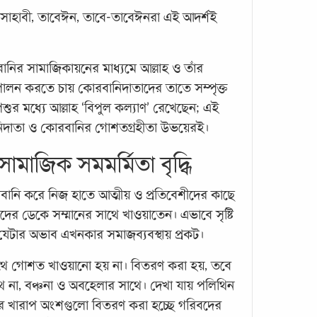
াহাবী, তাবেঈন, তাবে-তাবেঈনরা এই আদর্শই
কোয়ান
ানির সামাজিকায়নের মাধ্যমে আল্লাহ ও তাঁর
বিশ্
িপালন করতে চায় কোরবানিদাতাদের তাতে সম্পৃক্ত
দেখ
ুর মধ্যে আল্লাহ ‘বিপুল কল্যাণ’ রেখেছেন; এই
কোয়ান
নিদাতা ও কোরবানির গোশতগ্রহীতা উভয়েরই।
দেশে
যাত্র
ামাজিক সমমর্মিতা বৃদ্ধি
বছর 
পদার্
বানি করে নিজ হাতে আত্মীয় ও প্রতিবেশীদের কাছে
র ডেকে সম্মানের সাথে খাওয়াতেন। এভাবে সৃষ্টি
েটার অভাব এখনকার সমাজব্যবস্থায় প্রকট।
াথে গোশত খাওয়ানো হয় না। বিতরণ করা হয়, তবে
াথে না, বঞ্চনা ও অবহেলার সাথে। দেখা যায় পলিথিন
র খারাপ অংশগুলো বিতরণ করা হচ্ছে গরিবদের