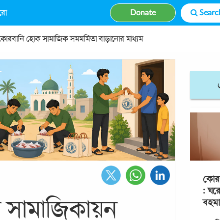
রো
Donate
রবানি হোক সামাজিক সমমর্মিতা বাড়ানোর মাধ্যম
কোর
: ঘর
 সামাজিকায়ন
বহম