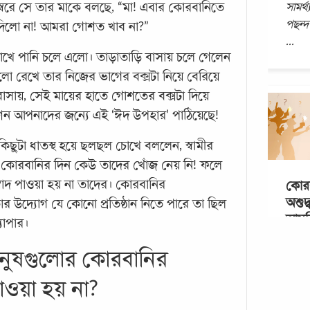
সামর্
্বরে সে তার মাকে বলছে, “মা! এবার কোরবানিতে
পছন্দ
লো না! আমরা গোশত খাব না?”
...
োখে পানি চলে এলো। তাড়াতাড়ি বাসায় চলে গেলেন
লো রেখে তার নিজের ভাগের বক্সটা নিয়ে বেরিয়ে
সায়, সেই মায়ের হাতে গোশতের বক্সটা দিয়ে
েশন আপনাদের জন্যে এই ‘ঈদ উপহার’ পাঠিয়েছে!
 কিছুটা ধাতস্থ হয়ে ছলছল চোখে বললেন, স্বামীর
 কোরবানির দিন কেউ তাদের খোঁজ নেয় নি! ফলে
াদ পাওয়া হয় না তাদের। কোরবানির
কোরব
অশুদ্
উদ্যোগ যে কোনো প্রতিষ্ঠান নিতে পারে তা ছিল
আসক্
্যাপার।
- ভাই
মানুষগুলোর কোরবানির
হাট থ
ফেরার
পাওয়া হয় না?
নি এম