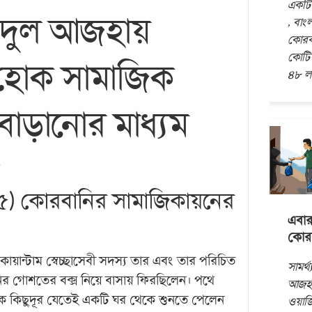
একটি 
ঈদুল আজহায়
, বাং
কোরবা
কোটি 
হোক সামাজিক
৪৮ লক
 বাড়ানোর মাধ্যম
৫) কোরবানির সামাজিকায়নের
এবা
কোরব
োয়ান্টাম স্বেচ্ছাসেবী সদস্য তার এবং তার পরিচিত
সামর্থ
র গোশতের বক্স নিয়ে বাসায় ফিরছিলেন। পথে
আজহা
কে কিছুদূর যেতেই একটি ঘর থেকে শুনতে পেলেন
ওয়াজি