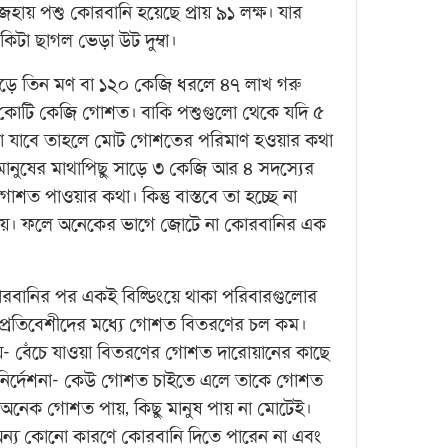
যিনি
ায় পশু কোরবানি হয়েছে প্রায় ৯১ লক্ষ। যার
কিটা ছাগল ভেড়া উট দুম্বা।
ড়ে তিন মণ বা ১২০ কেজি ধরলে ৪৭ লাখ গরু
৬ কোটি কেজি গোশত। বাকি পশুগুলো থেকে যদি ৫
 যাবে তাহলে মোট গোশতের পরিমাণ হওয়ার কথা
ানুষের মাথাপিছু সাড়ে ৩ কেজি আর ৪ সদস্যের
ত পাওয়ার কথা। কিন্তু বাস্তবে তা হচ্ছে না
ঈদুল
হওয়ায়। ফলে অনেকের ভাগে জোটে না কোরবানির এক
উদ্দেশ
কোরবা
রবানির পর একই বিল্ডিংয়ে থাকা পরিবারগুলোর
নৈকট্
াকা প্রতিবেশীদের মধ্যে গোশত বিতরণের চল কম।
জিলহ
হয়- বেঁচে যাওয়া বিতরণের গোশত দারোয়ানের কাছে
তারিখ
 নির্দেশনা- কেউ গোশত চাইতে এলে তাকে গোশত
আল্লাহ
ষ অনেক গোশত পায়, কিছু মানুষ পায় না মোটেই।
া অন্য কোনো কারণে কোরবানি দিতে পারেন না এবং