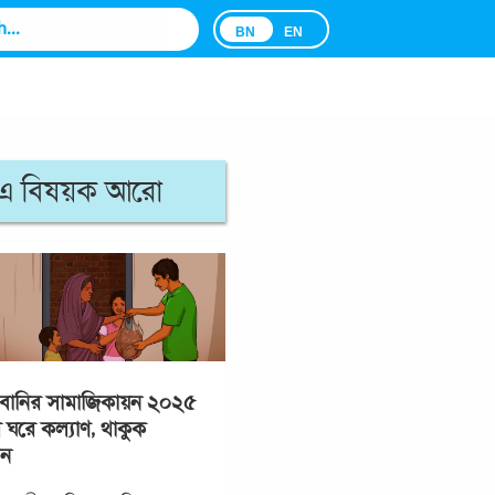
BN
EN
এ বিষয়ক আরো
বানির সামাজিকায়ন ২০২৫
ে ঘরে কল্যাণ, থাকুক
ান