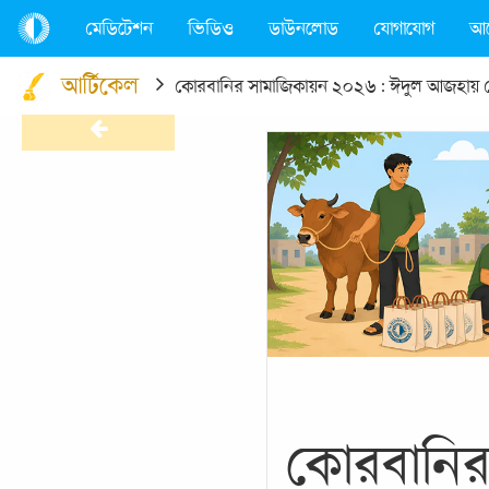
মেডিটেশন
ভিডিও
ডাউনলোড
যোগাযোগ
আ
আর্টিকেল
কোরবানির সামাজিকায়ন ২০২৬ : ঈদুল আজহায় কো
কোরবানির