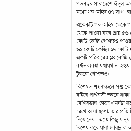
গতবছর সারাদেশে ঈদুল আজহ
মধ্যে গরু-মহিষ ৪৭ লাখ। বা
একেকটি গরু-মহিষ থেকে গ
থেকে পাওয়া যাবে প্রায় ৫
কোটি কেজি গোশতও পাওয়া
৬১ কোটি কেজি। ১৭ কোটি ম
একটি পরিবারের ১৪ কেজি গোশ
বণ্টনব্যবস্থা যথাযথ না 
টুকরো গোশতও।
বিশেষত শহরাঞ্চলে পশু কো
বাইরে পার্শ্ববর্তী ভবনে থ
বেশিরভাগ ক্ষেত্রে এমনটা 
রেখে আসা হলো, তার প্রতি
দিয়ে দেয়া। এতে কিছু মানু
বিশেষ করে যারা দারিদ্র ব