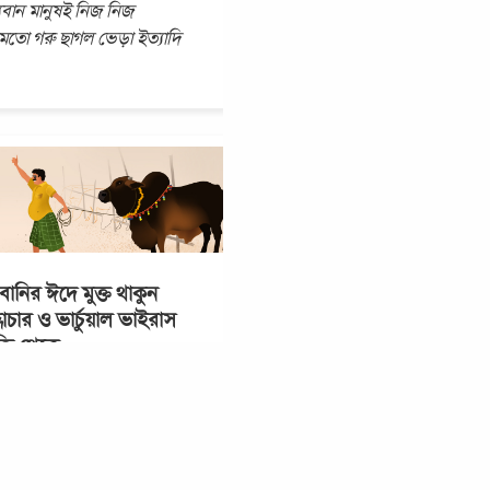
থ্যবান মানুষই নিজ নিজ
মতো গরু ছাগল ভেড়া ইত্যাদি
ানির ঈদে মুক্ত থাকুন
ধাচার ও ভার্চুয়াল ভাইরাস
তি থেকে
, কত (টাকা) দিয়ে কিনলেন?
েকে কোরবানির পশু কিনে বাড়ি
 পথে এই প্রশ্নের সম্মুখীন হন
ন মানুষ বিরল! চলতি পথে