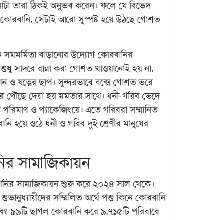
চনাটা তারা ঠিকই অনুভব করেন। ফলে যে বিভেদ
এবার
কোরবানি, সেটাই আরো সুস্পষ্ট হয়ে উঠছে গোশত
জাগ্
একজন 
 সমমর্মিতা বাড়ানোর উদ্যোগ কোরবানির
করেছি
 শুধু সাদরে রান্না করা গোশত খাওয়ানোই হয় না,
ছিল? 
 ও যত্নের ছাপ। সুন্দরভাবে বক্সে গোশত ভরে
কি ক
রে পৌঁছে দেয়া হয় মমতার সাথে। ধনী-গরিব ভেদে
মুহাম
 পরিমাণ ও প্যাকেজিংয়ে। এতে গরিবরা সম্মানিত
ি হয়ে ওঠে ধনী ও গরিব দুই শ্রেণীর মানুষের
ির সামাজিকায়ন
বানির সামাজিকায়ন শুরু করে ২০২৪ সাল থেকে।
ুভানুধ্যায়ীদের সম্মিলিত অর্থে পশু কিনে কোরবানি
দান দ
কাজ
বং ৯৯টি ছাগল কোরবানি করে ৯,৭১৫টি পরিবারে