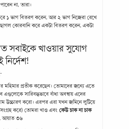
ারেন না, তারা।
ে ১ ভাগ বিতরণ করেন, আর ২ ভাগ নিজেরা রেখে
/ছাগল কোরবানি করে একটা বিতরণ করেন, একটা
কোরব
ত সবাইকে খাওয়ার সুযোগ
কী ব
কোরব
 নির্দেশ!
ইসলাম
-
কোরবা
ভাস্বর
াঁর মহিমার প্রতীক করেছেন। তোমাদের জন্যে এতে
ফজিলত
 এগুলোকে সারিবদ্ধভাবে বাঁধা অবস্থায় এদের
শব্দট
াম উচ্চারণ করো। এরপর এরা যখন জমিনে লুটিয়ে
থেকে
 সংগ্রহ করে) তোমরা খাও এবং
কেউ চাক না চাক
জ, আয়াত ৩৬