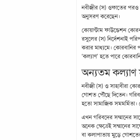
নবীজীর (স) ওফাতের পরও স
অনুসরণ করেছেন।
কোয়ান্টাম ফাউন্ডেশন কোরব
রসুলের (স) নির্দেশনাই পর
করার মাধ্যমে। কোরবানির পশ
‘কল্যাণ’ হতে পারে কোরবা
অন্যতম কল্যাণ স
নবীজী (স) ও সাহাবীরা কোর
গোশত পৌঁছে দিতেন। গরিবদে
হতো সামাজিক সমমর্মিতা। য
এখন গরিবদের সম্মানের স
অনেক ক্ষেত্রেই সম্মানের স
বা কলাপাতায় মুড়ে গোশতে