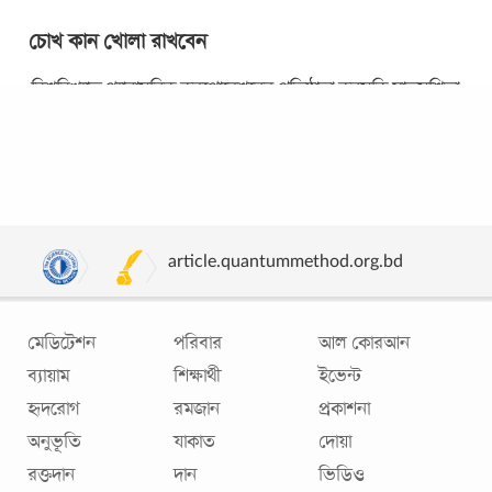
চোখ কান খোলা রাখবেন
বিশ্ববিখ্যাত প্যানাসনিক করপোরেশনের প্রতিষ্ঠাতা কনসুকি মাতসুশিতা
জন্মেছিলেন ১৮৯৪ সালে পশ্চিম জাপানের এক প্রত্যন্ত গ্রামে। জুয়াড়ি
বাবার অপরিণামদর্শিতার
...
article.quantummethod.org.bd
মেডিটেশন
পরিবার
আল কোরআন
ব্যায়াম
শিক্ষার্থী
ইভেন্ট
হৃদরোগ
রমজান
প্রকাশনা
অনুভূতি
যাকাত
দোয়া
সুখী দাম্পত্যের দশ টিপস্
রক্তদান
দান
ভিডিও