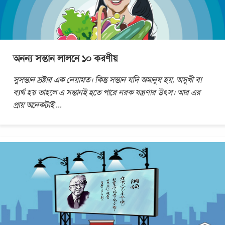
অনন্য সন্তান লালনে ১০ করণীয়
সুসন্তান স্রষ্টার এক নেয়ামত। কিন্তু সন্তান যদি অমানুষ হয়, অসুখী বা
ব্যর্থ হয় তাহলে এ সন্তানই হতে পারে নরক যন্ত্রণার উৎস। আর এর
প্রায় অনেকটাই
...