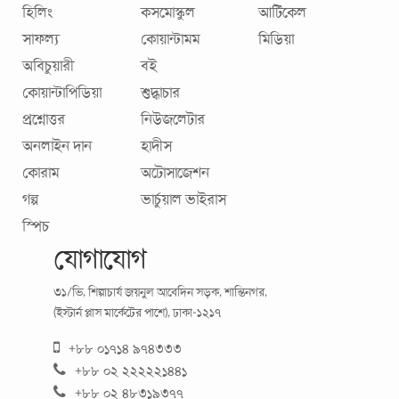
জীবনের এক প্রয়োজনীয় একইসাথে চ্যালেঞ্জিং ক্ষেত্র হলো
হিলিং
কসমোস্কুল
আর্টিকেল
দাম্পত্যজীবন। ছোট ছোট কয়েকটি টিপস অনুসরণ করলেই এ জীবন
সাফল্য
কোয়ান্টামম
মিডিয়া
হতে পারে অনেক আনন্দময়। ১. বাস্তববাদী
...
অবিচুয়ারী
বই
কোয়ান্টাপিডিয়া
শুদ্ধাচার
প্রশ্নোত্তর
নিউজলেটার
অনলাইন দান
হাদীস
কোরাম
অটোসাজেশন
গল্প
ভার্চুয়াল ভাইরাস
স্পিচ
যোগাযোগ
সাফল্যসূত্র-৫ : সঙ্ঘায়ন
৩১/ভি, শিল্পাচার্য জয়নুল আবেদিন সড়ক, শান্তিনগর,
(ইস্টার্ন প্লাস মার্কেটের পাশে), ঢাকা-১২১৭
আপনি রাজনীতিক হোন, শিল্পী হোন বা টেকনোক্রেট- একা কিছুই অর্জন
+৮৮ ০১৭১৪ ৯৭৪৩৩৩
করতে পারবেন না। সফল হতে হলে আপনার লক্ষ্য বাস্তবায়নে আপনার
+৮৮ ০২ ২২২২২১৪৪১
প্রয়োজন হবে আরো অনেককে। যত
...
+৮৮ ০২ ৪৮৩১৯৩৭৭