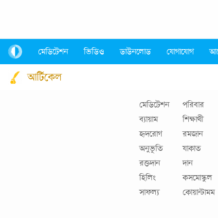
মেডিটেশন
ভিডিও
ডাউনলোড
যোগাযোগ
আ
আর্টিকেল
মেডিটেশন
পরিবার
ব্যায়াম
শিক্ষার্থী
হৃদরোগ
রমজান
অনুভূতি
যাকাত
রক্তদান
দান
হিলিং
কসমোস্কুল
সাফল্য
কোয়ান্টামম