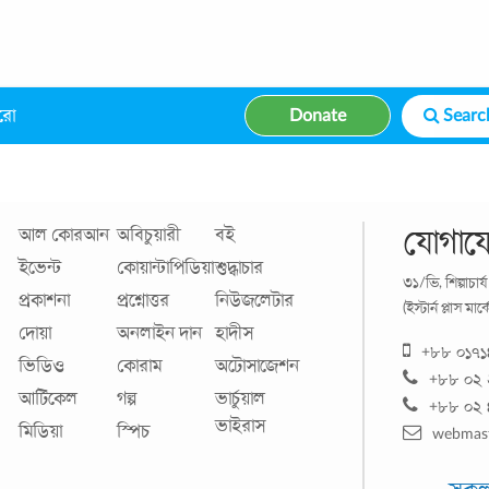
রো
Donate
article.quantummethod.org.bd
আল কোরআন
অবিচুয়ারী
বই
যোগায
ইভেন্ট
কোয়ান্টাপিডিয়া
শুদ্ধাচার
৩১/ভি, শিল্পাচার
প্রকাশনা
প্রশ্নোত্তর
নিউজলেটার
(ইস্টার্ন প্লাস ম
দোয়া
অনলাইন দান
হাদীস
+৮৮ ০১৭
ভিডিও
কোরাম
অটোসাজেশন
+৮৮ ০২ 
আর্টিকেল
গল্প
ভার্চুয়াল
+৮৮ ০২
ভাইরাস
মিডিয়া
স্পিচ
webmas