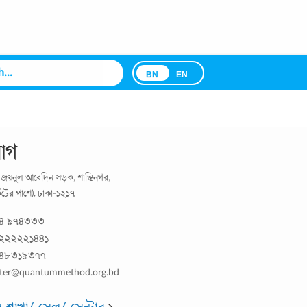
BN
EN
োগ
্য জয়নুল আবেদিন সড়ক, শান্তিনগর,
ার্কেটের পাশে), ঢাকা-১২১৭
১৪ ৯৭৪৩৩৩
২২২২২১৪৪১
 ৪৮৩১৯৩৭৭
ter@quantummethod.org.bd